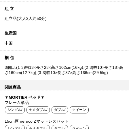
組 立
組立品(大人2人約50分)
生産国
中国
梱 包
3個口:(1-3)幅13×長さ28×高さ102cm(16kg),(2-3)幅10×長さ18×高
さ160cm(12.7kg),(3-3)幅10×長さ37×高さ166cm(29.5kg)
関連商品
▼MORTIER ベッド▼
フレーム単品
シングル/
セミダブル/
ダブル/
クイーン
15cm厚 neruco Zマットレスセット
シングル/
セミダブル/
ダブル/
クイーン