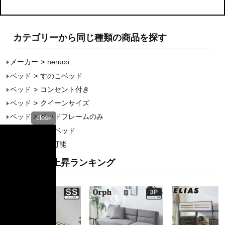
カテゴリーから同じ種類の商品を探す
メーカー
neruco
ベッド
すのこベッド
ベッド
コンセント付き
ベッド
クイーンサイズ
ベッド
ベッドフレームのみ
close
ベッド
木製ベッド
組立設置利用可能
カテゴリ急上昇ランキング