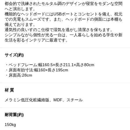
都会的で洗練されたモルタル調のデザインが寝室をモダンな空間
へと演出します。
機能的なヘッドボードにはUSBポートとコンセントを備え、枕元
での充電もスムーズです。また、ヘッドボードの側面には本棚も
備えております。
通気性の良いすのこ仕様で湿気を逃がし清潔さを保ちます。
シンプルながら個性が光る一台は、一人暮らしを始める学生や新
生活を彩るインテリアに最適です。
サイズ(約)
・ベッドフレーム:幅160.5×長さ211.1×高さ80cm
・床面有効寸法:幅160×長さ195cm
・床面高:28cm
材 質
メラミン低圧化粧繊維版、MDF、スチール
耐荷重(約)
150kg