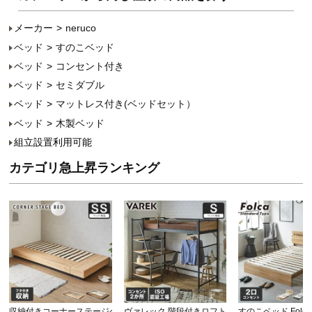
メーカー
neruco
ベッド
すのこベッド
ベッド
コンセント付き
ベッド
セミダブル
ベッド
マットレス付き(ベッドセット）
ベッド
木製ベッド
組立設置利用可能
カテゴリ急上昇ランキング
収納付きコーナーステージベッド CORNER STAG…
ヴァレック 階段付きロフトベッド システムベッド
すのこベッド Folc