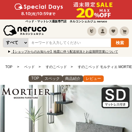
ベッド・マットレス通販専門店 ネルコンシェルジュ neruco
【ショップからのお知らせ】地震に伴う配送状況とお盆期間営業について
TOP
ベッド
すのこベッド
すのこベッド モルティエ MORTI
TOP
スペック
商品紹介
レビュー