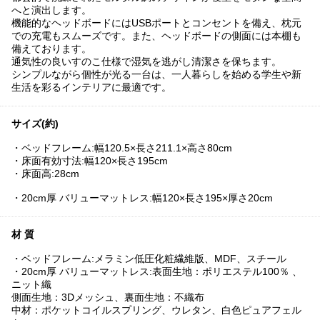
へと演出します。
機能的なヘッドボードにはUSBポートとコンセントを備え、枕元
での充電もスムーズです。また、ヘッドボードの側面には本棚も
備えております。
通気性の良いすのこ仕様で湿気を逃がし清潔さを保ちます。
シンプルながら個性が光る一台は、一人暮らしを始める学生や新
生活を彩るインテリアに最適です。
サイズ(約)
・ベッドフレーム:幅120.5×長さ211.1×高さ80cm
・床面有効寸法:幅120×長さ195cm
・床面高:28cm
・20cm厚 バリューマットレス:幅120×長さ195×厚さ20cm
材 質
・ベッドフレーム:メラミン低圧化粧繊維版、MDF、スチール
・20cm厚 バリューマットレス:表面生地：ポリエステル100％ 、
ニット織
側面生地：3Dメッシュ、裏面生地：不織布
中材：ポケットコイルスプリング、ウレタン、白色ピュアフェル