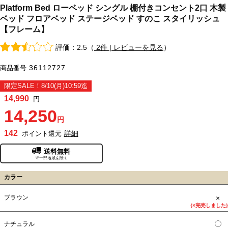
Platform Bed ローベッド シングル 棚付きコンセント2口 木製
ベッド フロアベッド ステージベッド すのこ スタイリッシュ
【フレーム】
評価：2.5（
2件 | レビューを見る
）
36112727
商品番号
限定SALE！8/10(月)10:59迄
14,990
円
14,250
円
142
詳細
ポイント還元
送料無料
※一部地域を除く
カラー
×
ブラウン
{×完売しました}
ナチュラル