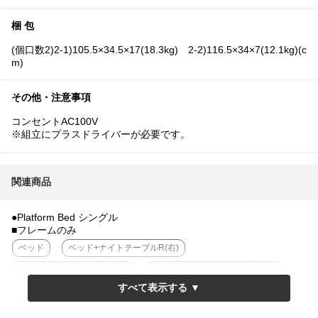
梱 包
(個口数2)2-1)105.5×34.5×17(18.3kg) 2-2)116.5×34×7(12.1kg)(c
m)
その他・注意事項
コンセントAC100V
※組立にプラスドライバーが必要です。
関連商品
●Platform Bed シングル
■フレームのみ
ベッド
ベッド+ナイトテーブルR(右)
ベッド+ナイトテーブルL(左)
ベッド+ナイトテーブルLR(左右)
■15cm厚ポケットコイルマットセット
ベッド
ベッド+ナイトテーブルR(右)