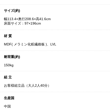
サイズ(約)
幅113.4×奥行208.6×高41.6cm
床面サイズ：97×196cm
材 質
MDF( メラミン化粧繊維板 )、LVL
耐荷重(約)
150kg
組 立
お客様組立品（大人2人40分）
生産国
中国