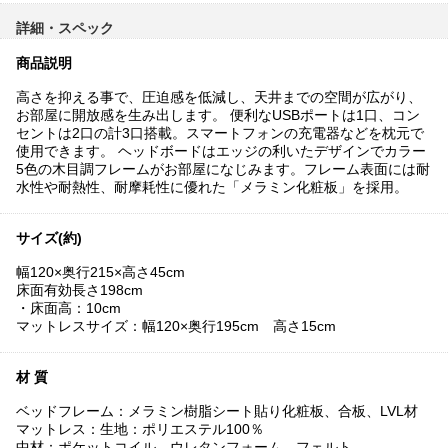
詳細・スペック
商品説明
高さを抑える事で、圧迫感を低減し、天井までの空間が広がり、
お部屋に開放感を生み出します。 便利なUSBポートは1口、コン
セントは2口の計3口搭載。スマートフォンの充電器などを枕元で
使用できます。 ヘッドボードはエッジの利いたデザインでカラー
5色の木目調フレームがお部屋になじみます。フレーム表面には耐
水性や耐熱性、耐摩耗性に優れた「メラミン化粧板」を採用。
サイズ(約)
幅120×奥行215×高さ45cm
床面有効長さ198cm
・床面高：10cm
マットレスサイズ：幅120×奥行195cm 高さ15cm
材 質
ベッドフレーム：メラミン樹脂シート貼り化粧板、合板、LVL材
マットレス：生地：ポリエステル100％
中材：ポケットコイル、ウレタンフォーム、フェルト