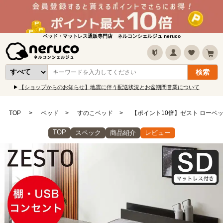
ベッド・マットレス通販専門店 ネルコンシェルジュ neruco
【ショップからのお知らせ】地震に伴う配送状況とお盆期間営業について
TOP
ベッド
すのこベッド
【ポイント10倍】ゼスト ローベッ
TOP
スペック
商品紹介
レビュー