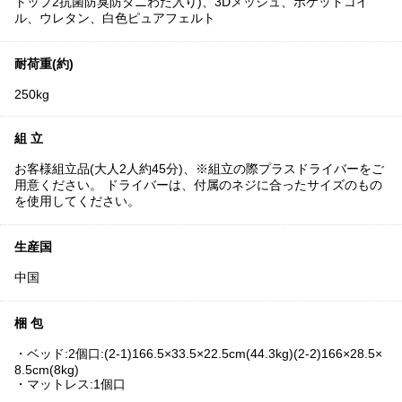
トップ2抗菌防臭防ダニわた入り)、3Dメッシュ、ポケットコイ
ル、ウレタン、白色ピュアフェルト
耐荷重(約)
250kg
組 立
お客様組立品(大人2人約45分)、※組立の際プラスドライバーをご
用意ください。 ドライバーは、付属のネジに合ったサイズのもの
を使用してください。
生産国
中国
梱 包
・ベッド:2個口:(2-1)166.5×33.5×22.5cm(44.3kg)(2-2)166×28.5×
8.5cm(8kg)
・マットレス:1個口