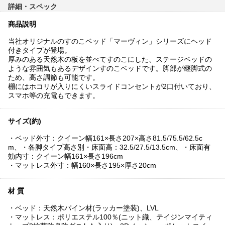
詳細・スペック
商品説明
当社オリジナルのすのこベッド「マーヴィン」シリーズにヘッド
付きタイプが登場。
厚みのある天然木の板を並べてすのこにした、ステージベッドの
ような雰囲気もあるデザインすのこベッドです。脚部が継脚式の
ため、高さ調節も可能です。
棚にはホコリが入りにくいスライドコンセントが2口付いており、
スマホ等の充電もできます。
サイズ(約)
・ベッド外寸：クイーン幅161×長さ207×高さ81.5/75.5/62.5c
m、・各脚タイプ高さ別・床面高：32.5/27.5/13.5cm、・床面有
効内寸：クイーン幅161×長さ196cm
・マットレス外寸：幅160×長さ195×厚さ20cm
材 質
・ベッド：天然木パイン材(ラッカー塗装)、LVL
・マットレス：ポリエステル100％(ニット織、テイジンマイティ