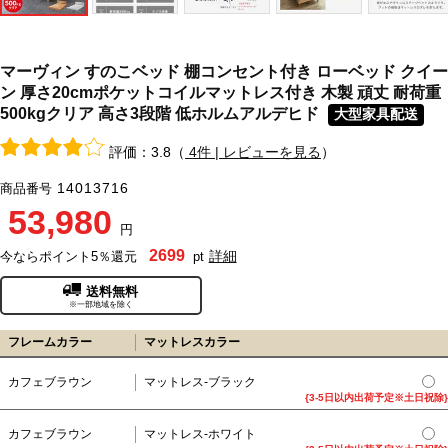
マーヴィン すのこベッド 棚コンセント付き ローベッド クイー
ン 厚さ20cmポケットコイルマットレス付き 木製 頑丈 耐荷重
500kgクリア 高さ3段階 低ホルムアルデヒド
大型家具配送
評価：3.8（
4件 | レビューを見る
）
14013716
商品番号
53,980
円
2699
詳細
今ならポイント5％還元
pt
送料無料
※一部地域を除く
フレームカラー
マットレスカラー
カフェブラウン
マットレス-ブラック
{3-5日以内出荷予定※土日祝除}
カフェブラウン
マットレス-ホワイト