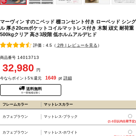
マーヴィン すのこベッド 棚コンセント付き ローベッド シング
ル 厚さ20cmポケットコイルマットレス付き 木製 頑丈 耐荷重
500kgクリア 高さ3段階 低ホルムアルデヒド
評価：4.5（
2件 | レビューを見る
）
14013713
商品番号
32,980
円
1649
詳細
今ならポイント5％還元
pt
送料無料
※一部地域を除く
フレームカラー
マットレスカラー
カフェブラウン
マットレス-ブラック
{1-3日以内出荷予定}
カフェブラウン
マットレス-ホワイト