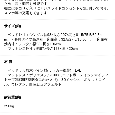
ため、高さ調節も可能です。
棚にはホコリが入りにくいスライドコンセントが2口付いており、
スマホ等の充電もできます。
サイズ(約)
・ベッド外寸：シングル幅98×長さ207×高さ81.5/75.5/62.5c
m、・各脚タイプ高さ別・床面高：32.5/27.5/13.5cm、・床面有
効内寸：シングル幅98×長さ196cm
・マットレス外寸：幅97×長さ195×厚さ20cm
材 質
・ベッド：天然木パイン材(ラッカー塗装)、LVL
・マットレス：ポリエステル100％(ニット織、テイジンマイティ
トップ2抗菌防臭防ダニわた入り)、3Dメッシュ、ポケットコイ
ル、ウレタン、白色ピュアフェルト
耐荷重(約)
250kg