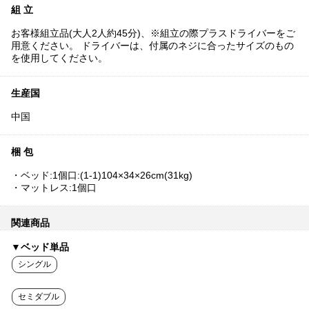
組 立
お客様組立品(大人2人約45分)、※組立の際プラスドライバーをご
用意ください。 ドライバーは、付属のネジに合ったサイズのもの
を使用してください。
生産国
中国
梱 包
・ベッド:1個口:(1-1)104×34×26cm(31kg)
・マットレス:1個口
関連商品
▼ベッド単品
シングル
セミダブル