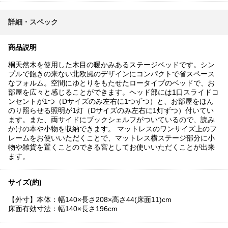
詳細・スペック
商品説明
桐天然木を使用した木目の暖かみあるステージベッドです。シン
プルで飽きの来ない北欧風のデザインにコンパクトで省スペース
なフォルム。空間にゆとりをもたせたロータイプのベッドで、お
部屋を広々と感じることができます。ヘッド部には1口スライドコ
ンセントが1つ（Dサイズのみ左右に1つずつ）と、お部屋をほん
のり照らせる照明が1灯（Dサイズのみ左右に1灯ずつ）付いてい
ます。また、両サイドにブックシェルフがついているので、読み
かけの本や小物を収納できます。 マットレスのワンサイズ上のフ
レームをお使いいただくことで、マットレス横ステージ部分に小
物や雑貨を置くことのできる宮としてお使いいただくことが出来
ます。
サイズ(約)
【外寸】本体：幅140×長さ208×高さ44(床面11)cm
床面有効寸法：幅140×長さ196cm