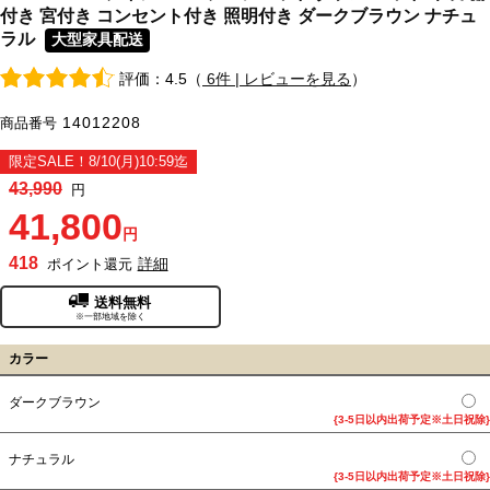
付き 宮付き コンセント付き 照明付き ダークブラウン ナチュ
ラル
大型家具配送
評価：4.5（
6件 | レビューを見る
）
14012208
商品番号
限定SALE！8/10(月)10:59迄
43,990
円
41,800
円
418
詳細
ポイント還元
送料無料
※一部地域を除く
カラー
ダークブラウン
{3-5日以内出荷予定※土日祝除}
ナチュラル
{3-5日以内出荷予定※土日祝除}