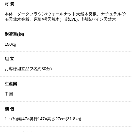
材 質
本体：ダークブラウン/ウォールナット天然木突板、ナチュラル/タ
モ天然木突板、床板/桐天然木(一部LVL)、脚部/パイン天然木
耐荷重(約)
150kg
組 立
お客様組立品(2名約30分)
生産国
中国
梱 包
1：(約)幅47×奥行147×高さ27cm(31.8kg)