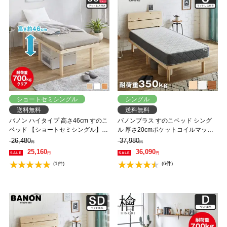
ショートセミシングル
シングル
送料無料
送料無料
バノン ハイタイプ 高さ46cm すのこ
バノンプラス すのこベッド シング
ベッド 【ショートセミシングル】
ル 厚さ20cmポケットコイルマット
長さ180cm 木製 三つ折りウレタン
レスセット 木製 耐荷重350kg 組立
26,480
37,980
円
円
マットレス付き 耐荷重350kg 組立簡
簡単 棚付き コンセント 高さ4段階
25,160
36,090
円
円
単 低ホルムアルデヒド
【大型家具配送】
(1件)
(6件)