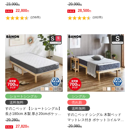
ッド 高さ調整 組立簡単 ヘッドレス
ベッド 高さ調整 組立簡単 ヘッドレ
23,990
29,990
円
円
一人暮らし 北欧 低ホルムアルデヒ
ス 一人暮らし 北欧 低ホルムアルデ
22,800
28,500
円
円
ド バノン【AR】 【大型家具配送】
ヒド バノン【AR】 【大型家具配
(156件)
(182件)
送】
ショートシングル
シングル
送料無料
売れ筋
すのこベッド 【ショートシングル】
送料無料
長さ180cm 木製 厚さ20cmポケット
すのこベッド シングル 木製ベッド
コイルマットレスセット 耐荷重
29,280
マットレス付き ポケットコイルマッ
円
350kg 組立簡単 高さ4段階 低ホルム
トレス ふつう 組立簡単 ヘッドレス
29,980
27,820
円
円
アルデヒド バノン【AR】