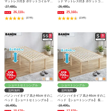
マットレス付き ポケットコイルマッ
ッド マットレス付き ポケットコイ
トレス かため 組立簡単 ヘッドレス
ルマットレス ふつう 組立簡単 ヘッ
27,480
26,480
円
円
一人暮らし 北欧 低ホルムアルデヒ
ドレス 一人暮らし 北欧 低ホルムア
26,110
25,160
円
円
ド バノン【AR】
ルデヒド バノン【AR】
(37件)
(23件)
ショートセミシングル
ショートシングル
送料無料
送料無料
バノン ハイタイプ 高さ46cm すのこ
バノン ハイタイプ 高さ46cm すのこ
ベッド 【ショートセミシングル】
ベッド 【ショートシングル】 長さ
長さ180cm 木製 ベッドフレーム 耐
180cm 木製 ベッドフレーム 耐荷重
16,490
18,490
円
円
荷重350kg 組立簡単 低ホルムアルデ
350kg 組立簡単 低ホルムアルデヒド
15,670
17,570