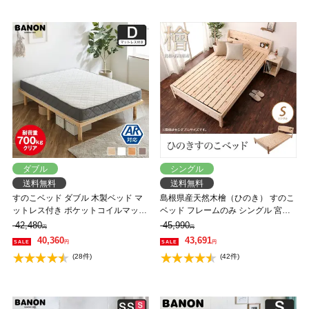
ダブル
シングル
送料無料
送料無料
すのこベッド ダブル 木製ベッド マ
島根県産天然木檜（ひのき） すのこ
ットレス付き ポケットコイルマット
ベッド フレームのみ シングル 宮付
レス ふつう 組立簡単 ヘッドレス 一
き 国産 ヒノキ 2口コンセント付き
42,480
45,990
円
円
人暮らし 北欧 低ホルムアルデヒド
高さ4段階調節 送料無料
40,360
43,691
円
円
バノン【AR】 【大型家具配送】
(28件)
(42件)