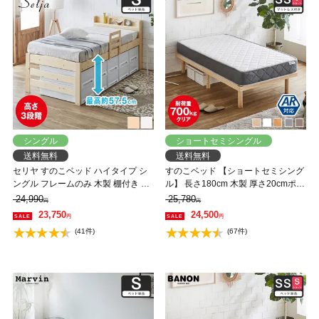
シングル
ショートセミシングル
送料無料
送料無料
セリヤ すのこベッド ハイタイプ シ
すのこベッド 【ショートセミシング
ングル フレームのみ 木製 棚付き 高
ル】 長さ180cm 木製 厚さ20cmポケ
さ調節可能 サイドガード付き コン
ットコイルマットレスセット 耐荷重
24,990
25,780
円
円
セント 【大型家具配送】
350kg 組立簡単 高さ4段階 低ホルム
23,750
24,500
円
円
アルデヒド バノン【AR】
(41件)
(67件)