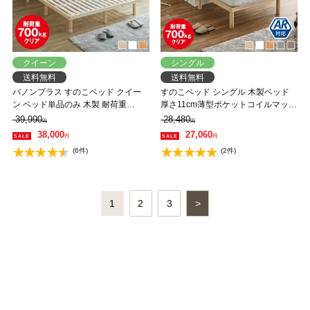
クイーン
シングル
送料無料
送料無料
バノンプラス すのこベッド クイー
すのこベッド シングル 木製ベッド
ン ベッド単品のみ 木製 耐荷重
厚さ11cm薄型ポケットコイルマット
350kg 組立簡単 棚付き コンセント
レス付き ポケットコイルマットレス
39,990
28,480
円
円
高さ4段階 【大型家具配送】
かため 組立簡単 ヘッドレス 一人暮
38,000
27,060
円
円
らし 北欧 低ホルムアルデヒド バノ
(6件)
(2件)
ン【AR】
1
2
3
>