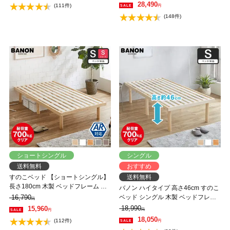
一人暮らし 北欧 低ホルムアルデヒ
28,490
(111件)
円
ド バノン【AR】
(148件)
ショートシングル
シングル
送料無料
おすすめ
すのこベッド 【ショートシングル】
送料無料
長さ180cm 木製 ベッドフレーム 耐
バノン ハイタイプ 高さ46cm すのこ
荷重350kg 組立簡単 高さ4段階 低ホ
16,790
ベッド シングル 木製 ベッドフレー
円
ルムアルデヒド バノン【AR】
ム 耐荷重350kg 組立簡単 低ホルム
18,990
15,960
円
円
アルデヒド
18,050
(112件)
円