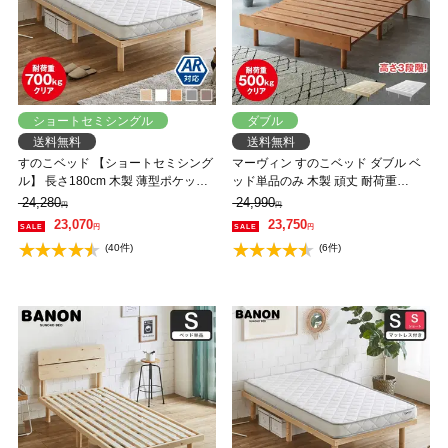
ショートセミシングル
ダブル
送料無料
送料無料
すのこベッド 【ショートセミシング
マーヴィン すのこベッド ダブル ベ
ル】 長さ180cm 木製 薄型ポケット
ッド単品のみ 木製 頑丈 耐荷重
コイルマットレスセット 耐荷重
500kg ヘッドレス 高さ3段階
24,280
24,990
円
円
350kg 組立簡単 高さ4段階 低ホルム
23,070
23,750
円
円
アルデヒド バノン【AR】
(40件)
(6件)