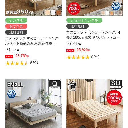
シングル
ショートシングル
おすすめ
送料無料
送料無料
すのこベッド 【ショートシングル】
長さ180cm 木製 薄型ポケットコイ
バノンプラス すのこベッド シング
ルマットレスセット 耐荷重350kg 組
ル ベッド単品のみ 木製 耐荷重
27,280
円
立簡単 高さ4段階 低ホルムアルデヒ
350kg 組立簡単 棚付き コンセント
24,990
25,920
円
円
ド バノン【AR】
高さ4段階 【大型家具配送】
23,750
(39件)
円
(34件)