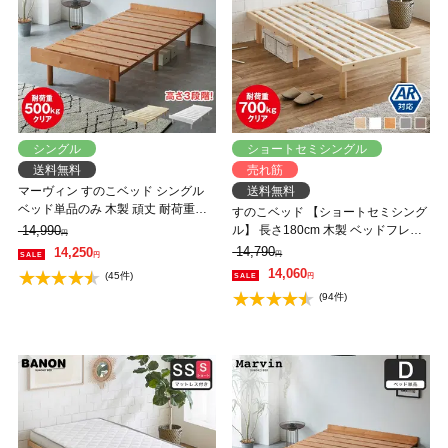
シングル
ショートセミシングル
送料無料
売れ筋
マーヴィン すのこベッド シングル
送料無料
ベッド単品のみ 木製 頑丈 耐荷重
すのこベッド 【ショートセミシング
500kg ヘッドレス 高さ3段階
14,990
ル】 長さ180cm 木製 ベッドフレー
円
ム 耐荷重350kg 組立簡単 高さ4段階
14,790
14,250
円
円
低ホルムアルデヒド バノン【AR】
14,060
(45件)
円
(94件)