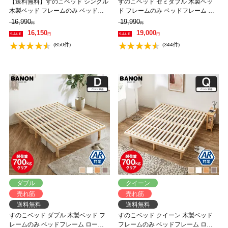
【送料無料】すのこベッド シングル
すのこベッド セミダブル 木製ベッ
木製ベッド フレームのみ ベッドフ
ド フレームのみ ベッドフレーム ロ
レーム ローベッド 高さ調整 組立簡
ーベッド 高さ調整 組立簡単 ヘッド
16,990
19,990
円
円
単 ヘッドレス 一人暮らし 北欧 低ホ
レス 一人暮らし 北欧 低ホルムアル
16,150
19,000
円
円
ルムアルデヒド バノン【AR】
デヒド バノン【AR】 【大型家具配
(850件)
(344件)
送】
ダブル
クイーン
売れ筋
売れ筋
送料無料
送料無料
すのこベッド ダブル 木製ベッド フ
すのこベッド クイーン 木製ベッド
レームのみ ベッドフレーム ローベ
フレームのみ ベッドフレーム ロー