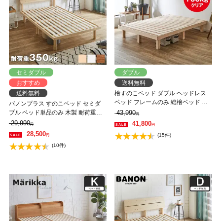
セミダブル
ダブル
おすすめ
送料無料
送料無料
檜すのこベッド ダブル ヘッドレス
ベッド フレームのみ 総檜ベッド 床
バノンプラス すのこベッド セミダ
面高さ4段階調節 耐荷重700kgクリ
ブル ベッド単品のみ 木製 耐荷重
43,990
円
ア ダブル 調湿 すのこ ひのき 和風
350kg 組立簡単 棚付き コンセント
29,990
41,800
円
円
シンプル
高さ4段階 【大型家具配送】
28,500
(15件)
円
(10件)