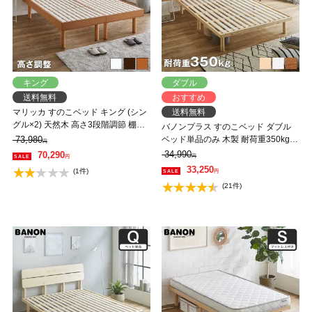
キング
ダブル
送料無料
おすすめ
マリッカ すのこベッド キング (シン
送料無料
グル×2) 天然木 高さ3段階調節 棚・
バノンプラス すのこベッド ダブル
コンセント付き ナチュラル ホワイ
73,980
ベッド単品のみ 木製 耐荷重350kg
円
ト ブラウン 北欧調 【フレームの
組立簡単 棚付き コンセント 高さ4段
34,990
70,290
円
円
み】 【大型家具配送】
階 【大型家具配送】
33,250
(1件)
円
(21件)