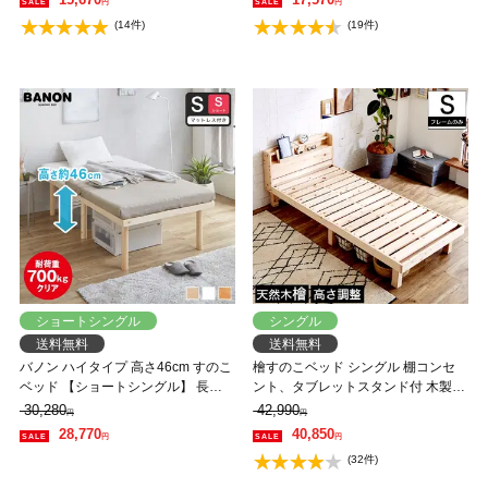
円
円
ヒド
(14件)
(19件)
ショートシングル
シングル
送料無料
送料無料
バノン ハイタイプ 高さ46cm すのこ
檜すのこベッド シングル 棚コンセ
ベッド 【ショートシングル】 長さ
ント、タブレットスタンド付 木製ベ
180cm 木製 三つ折りウレタンマッ
ッド フレームのみ 総檜 床面高さ4段
30,280
42,990
円
円
トレス付き 耐荷重350kg 組立簡単
階調節 湿気を上手ににがすのこ床板
28,770
40,850
円
円
低ホルムアルデヒド
(32件)