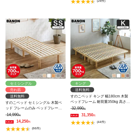
(28件)
セミシングル
キング
売れ筋
送料無料
送料無料
すのこベッド キング 幅180cm 木製
ベッドフレーム 耐荷重350kg 高さ4
すのこベッド セミシングル 木製ベ
段階 低ホルムアルデヒド バノン
ッド フレームのみ ベッドフレーム
32,990
円
【AR】 【大型家具配送】
ローベッド 高さ調整 組立簡単 ヘッ
14,990
31,350
円
円
ドレス 一人暮らし 北欧 低ホルムア
14,250
(44件)
円
ルデヒド バノン【AR】
(66件)