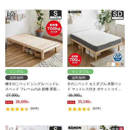
シングル
セミダブル
送料無料
送料無料
檜すのこベッド シングル ヘッドレ
すのこベッド セミダブル 木製ベッ
スベッド フレームのみ 総檜 床面高
ド マットレス付き ポケットコイル
さ4段階調節 耐荷重700kgクリア 調
マットレス ふつう 組立簡単 ヘッド
27,990
36,980
円
円
湿 すのこ ひのき 和風 シンプル
レス 一人暮らし 北欧 低ホルムアル
26,600
35,140
円
円
デヒド バノン【AR】 【大型家具配
(99件)
(92件)
送】