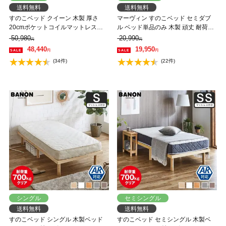
送料無料
送料無料
すのこベッド クイーン 木製 厚さ
マーヴィン すのこベッド セミダブ
20cmポケットコイルマットレスセ
ル ベッド単品のみ 木製 頑丈 耐荷重
ット 耐荷重350kg ヘッドレス 高さ4
500kg ヘッドレス 高さ3段階
50,980
20,990
円
円
段階 低ホルムアルデヒド バノン
48,440
19,950
円
円
【AR】 【大型家具配送】
(34件)
(22件)
シングル
セミシングル
送料無料
送料無料
すのこベッド シングル 木製ベッド
すのこベッド セミシングル 木製ベ