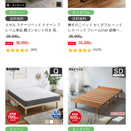
クイーン
セミダブル
送料無料
送料無料
エゼル ステージベッド クイーン フ
檜すのこベッド セミダブル ヘッド
レーム単品 棚コンセント付き 高さ
レス ベッド フレームのみ 総檜ベッ
２段階調整 すのこベッド ステージ
ド 床面高さ4段階調節 耐荷重700kg
39,990
35,990
円
円
ベッド 脚付きベッド 【大型家具配
クリア セミダブル 調湿 すのこ ひの
38,000
34,200
円
円
送】
き 和風 シンプル
(8件)
(51件)
クイーン
セミダブル