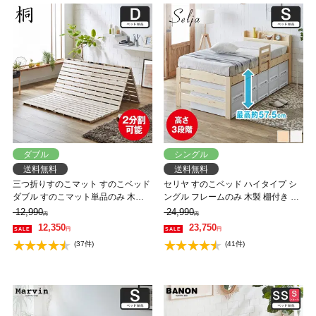
ダブル
シングル
送料無料
送料無料
三つ折りすのこマット すのこベッド
セリヤ すのこベッド ハイタイプ シ
ダブル すのこマット単品のみ 木製
ングル フレームのみ 木製 棚付き 高
桐 二分割可能 完成品 低ホルムアル
さ調節可能 サイドガード付き コン
12,990
24,990
円
円
デヒド 布団が干せる
セント 【大型家具配送】
12,350
23,750
円
円
(37件)
(41件)