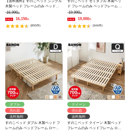
【送料無料】すのこベッド シングル
すのこベッド セミダブル 木製ベッ
木製ベッド フレームのみ ベッドフ
ド フレームのみ ベッドフレーム ロ
レーム ローベッド 高さ調整 組立簡
ーベッド 高さ調整 組立簡単 ヘッド
16,990
19,990
円
円
単 ヘッドレス 一人暮らし 北欧 低ホ
レス 一人暮らし 北欧 低ホルムアル
16,150
19,000
円
円
ルムアルデヒド バノン【AR】
デヒド バノン【AR】 【大型家具配
(850件)
(344件)
送】
ダブル
クイーン
売れ筋
売れ筋
送料無料
送料無料
すのこベッド ダブル 木製ベッド フ
すのこベッド クイーン 木製ベッド
レームのみ ベッドフレーム ローベ
フレームのみ ベッドフレーム ロー