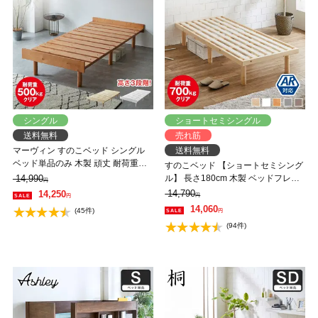
シングル
ショートセミシングル
送料無料
売れ筋
マーヴィン すのこベッド シングル
送料無料
ベッド単品のみ 木製 頑丈 耐荷重
すのこベッド 【ショートセミシング
500kg ヘッドレス 高さ3段階
14,990
ル】 長さ180cm 木製 ベッドフレー
円
ム 耐荷重350kg 組立簡単 高さ4段階
14,790
14,250
円
円
低ホルムアルデヒド バノン【AR】
14,060
(45件)
円
(94件)