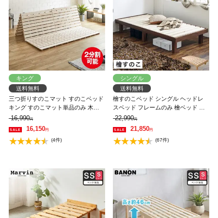
キング
シングル
送料無料
送料無料
三つ折りすのこマット すのこベッド
檜すのこベッド シングル ヘッドレ
キング すのこマット単品のみ 木製
スベッド フレームのみ 檜ベッド 湿
桐 二分割可能 完成品 低ホルムアル
気を上手ににがすのこ床板 スノコベ
16,990
22,990
円
円
デヒド 布団が干せる
ッド 国産檜材使用すのこベッド
16,150
21,850
円
円
(4件)
(67件)