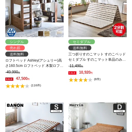
シングル
セミダブル
売れ筋
送料無料
送料無料
三つ折りすのこマット すのこベッド
セミダブル すのこマット単品のみ
ロフトベッド Ashley(アシュリー)高
木製 桐 二分割可能 完成品 低ホルム
さ160.5cm ロフトベッド 木製ロフト
11,490
円
アルデヒド 布団が干せる
ベッド シングル 棚付き システムベ
49,990
10,920
円
円
ッド 省スペースハシゴ【AR】 【大
47,500
(8件)
円
型家具配送】
(116件)