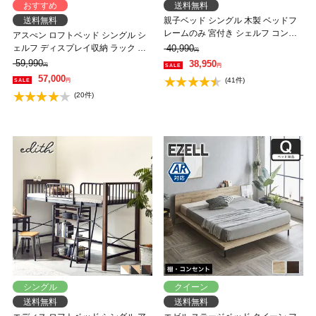
おすすめ
送料無料
送料無料
親子ベッド シングル 木製 ベッドフ
レームのみ 宮付き シェルフ コンセ
アスぺン ロフトベッド シングル シ
ント 照明 すのこ 2段 キャスター 収
ェルフ ディスプレイ収納 ラック 本
40,990
円
納 親子ベッド 【大型家具配送】
棚 棚付きベッド アイアンメッシュ
59,990
38,950
円
円
床板 システムベッド ベッド下収納
57,000
(41件)
円
【大型家具配送】
(20件)
シングル
クイーン
送料無料
送料無料