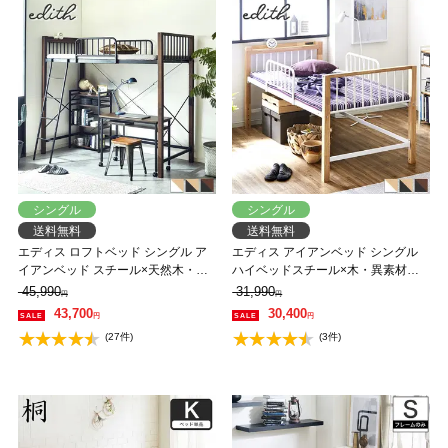
シングル
シングル
送料無料
送料無料
エディス ロフトベッド シングル ア
エディス アイアンベッド シングル
イアンベッド スチール×天然木・異
ハイベッドスチール×木・異素材コ
素材コンビベッド ハイタイプ はし
ンビベッド ヴィンテージ調
45,990
31,990
円
円
ご
43,700
30,400
円
円
(27件)
(3件)