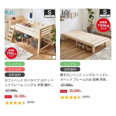
シングル
シングル
おすすめ
送料無料
送料無料
檜すのこベッド シングル ヘッドレ
スベッド フレームのみ 総檜 床面高
ロフトベッド ロータイプ カティ ベ
さ4段階調節 耐荷重700kgクリア 調
ッドフレーム シングル 木製 棚付き
27,990
円
湿 すのこ ひのき 和風 シンプル
コンセント すのこ 頑丈設計 耐荷重
37,990
26,600
円
円
350kg 低ホルムアルデヒド 【大型家
36,100
(99件)
円
具配送】
(65件)