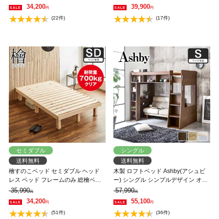
ント すのこ床板 低ホルムアルデヒ
タンド付き ダブルベッド 省スペー
34,200
39,900
円
円
ド 耐荷重350kg 【大型家具配送】
ス コンパクト 北欧風【フレームの
(22件)
(17件)
み】 【大型家具配送】
セミダブル
シングル
送料無料
送料無料
檜すのこベッド セミダブル ヘッド
木製 ロフトベッド Ashby(アシュビ
レス ベッド フレームのみ 総檜ベッ
ー) シングル シンプルデザイン オー
ド 床面高さ4段階調節 耐荷重700kg
プンシェルフ 棚付き。ベッド下スペ
35,990
57,990
円
円
クリア セミダブル 調湿 すのこ ひの
ース有効活用 ブラウン ナチュラル
34,200
55,100
円
円
き 和風 シンプル
階段付き 【大型家具配送】
(51件)
(36件)