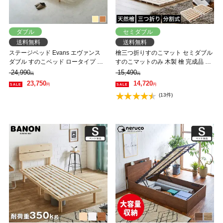
ダブル
セミダブル
送料無料
送料無料
ステージベッド Evans エヴァンス
檜三つ折りすのこマット セミダブル
ダブル すのこベッド ロータイプ ヘ
すのこマットのみ 木製 檜 完成品 軽
ッドレス 木製ベッド ベッドフレー
量 二分割可能 布団が干せる コンパ
24,990
15,490
円
円
ム ダブルベッド ベッド単品 ナチュ
クト
23,750
14,720
円
円
ラル ブラウン 【大型家具配送】
(13件)