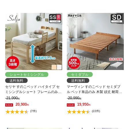
ショートセミシングル
セミダブル
送料無料
送料無料
セリヤ すのこベッド ハイタイプ セ
マーヴィン すのこベッド セミダブ
ミシングルショート フレームのみ
ル ベッド単品のみ 木製 頑丈 耐荷重
木製 棚付き 高さ調節可能 サイドガ
500kg ヘッドレス 高さ3段階
21,990
20,990
円
円
ード付き コンセント 【大型家具配
20,900
19,950
円
円
送】
(7件)
(22件)