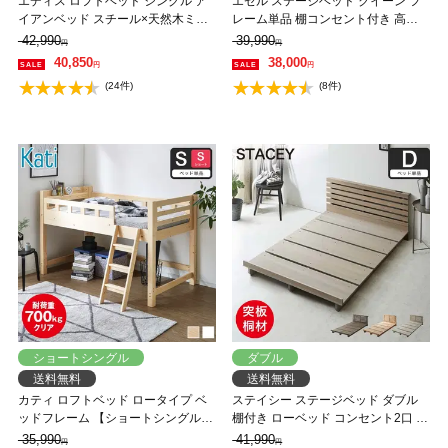
エディス ロフトベッド シングル ア
エゼル ステージベッド クイーン フ
イアンベッド スチール×天然木ミド
レーム単品 棚コンセント付き 高さ
ルタイプ サイドガード はしご
２段階調整 すのこベッド ステージ
42,990
39,990
円
円
ベッド 脚付きベッド 【大型家具配
40,850
38,000
円
円
送】
(24件)
(8件)
ショートシングル
ダブル
送料無料
送料無料
カティ ロフトベッド ロータイプ ベ
ステイシー ステージベッド ダブル
ッドフレーム 【ショートシングル】
棚付き ローベッド コンセント2口 タ
ショートサイズ 木製 棚付き コンセ
モ 桐 天然木 フロアベッド スマホス
35,990
41,990
円
円