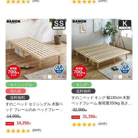
(3件)
(28件)
セミシングル
キング
売れ筋
送料無料
送料無料
すのこベッド キング 幅180cm 木製
ベッドフレーム 耐荷重350kg 高さ4
すのこベッド セミシングル 木製ベ
段階 低ホルムアルデヒド バノン
ッド フレームのみ ベッドフレーム
32,990
円
【AR】 【大型家具配送】
ローベッド 高さ調整 組立簡単 ヘッ
14,990
31,350
円
円
ドレス 一人暮らし 北欧 低ホルムア
14,250
(44件)
円
ルデヒド バノン【AR】
(66件)