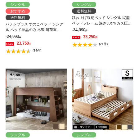
シングル
シングル
おすすめ
送料無料
送料無料
跳ね上げ収納ベッド シングル 縦型
ベッドフレーム 深さ30cm ガス圧式
バノンプラス すのこベッド シング
収納ベッド ウッドスプリング 棚付
ル ベッド単品のみ 木製 耐荷重
34,990
円
き コンセント付き 【大型家具配
350kg 組立簡単 棚付き コンセント
24,990
33,250
円
円
送】
高さ4段階 【大型家具配送】
23,750
(21件)
円
(34件)
シングル
シングル