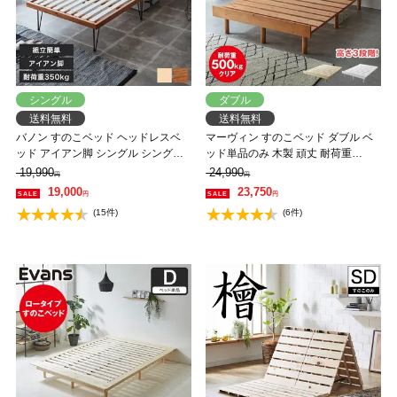
シングル
ダブル
送料無料
送料無料
バノン すのこベッド ヘッドレスベ
マーヴィン すのこベッド ダブル ベ
ッド アイアン脚 シングル シングル
ッド単品のみ 木製 頑丈 耐荷重
ベッド 木製 ベッドフレーム 耐荷重
500kg ヘッドレス 高さ3段階
19,990
24,990
円
円
350kg 組立簡単 ヴィンテージ調 イ
19,000
23,750
円
円
ンダストリアル
(15件)
(6件)