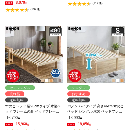
ルデヒド 布団が干せる
8,070
(112件)
円
(139件)
セミシングル
シングル
売れ筋
おすすめ
送料無料
送料無料
すのこベッド 幅90cmタイプ 木製ベ
バノン ハイタイプ 高さ46cm すのこ
ッド フレームのみ ベッドフレーム
ベッド シングル 木製 ベッドフレー
ローベッド 高さ調整 組立簡単 ヘッ
ム 耐荷重350kg 組立簡単 低ホルム
16,790
18,990
円
円
ドレス 一人暮らし 北欧 低ホルムア
アルデヒド
15,960
18,050
円
円
ルデヒド バノン【AR】