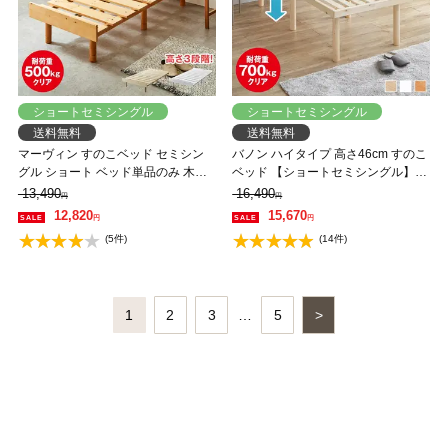
ショートセミシングル
ショートセミシングル
送料無料
送料無料
マーヴィン すのこベッド セミシン
バノン ハイタイプ 高さ46cm すのこ
グル ショート ベッド単品のみ 木製
ベッド 【ショートセミシングル】
頑丈 耐荷重500kg ヘッドレス 高さ3
長さ180cm 木製 ベッドフレーム 耐
13,490
16,490
円
円
段階
荷重350kg 組立簡単 低ホルムアルデ
12,820
15,670
円
円
ヒド
(5件)
(14件)
1
2
3
…
5
>