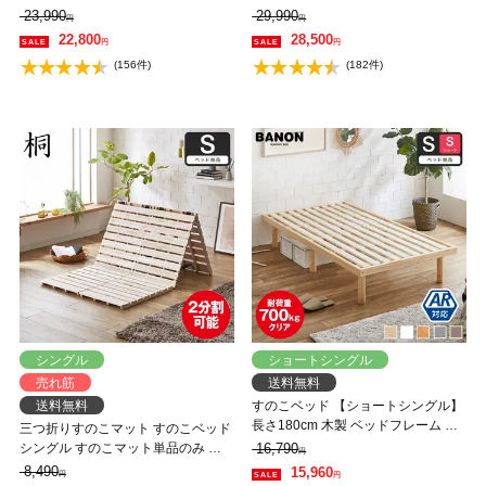
ッド 高さ調整 組立簡単 ヘッドレス
ベッド 高さ調整 組立簡単 ヘッドレ
23,990
29,990
円
円
一人暮らし 北欧 低ホルムアルデヒ
ス 一人暮らし 北欧 低ホルムアルデ
22,800
28,500
円
円
ド バノン【AR】 【大型家具配送】
ヒド バノン【AR】 【大型家具配
(156件)
(182件)
送】
シングル
ショートシングル
売れ筋
送料無料
送料無料
すのこベッド 【ショートシングル】
長さ180cm 木製 ベッドフレーム 耐
三つ折りすのこマット すのこベッド
荷重350kg 組立簡単 高さ4段階 低ホ
シングル すのこマット単品のみ 木
16,790
円
ルムアルデヒド バノン【AR】
製 桐 二分割可能 完成品 低ホルムア
8,490
15,960
円
円