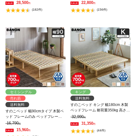
ス 一人暮らし 北欧 低ホルムアルデ
一人暮らし 北欧 低ホルムアルデヒ
28,500
22,800
円
円
ヒド バノン【AR】 【大型家具配
ド バノン【AR】 【大型家具配送】
(182件)
(156件)
送】
セミシングル
キング
売れ筋
送料無料
送料無料
すのこベッド キング 幅180cm 木製
ベッドフレーム 耐荷重350kg 高さ4
すのこベッド 幅90cmタイプ 木製ベ
段階 低ホルムアルデヒド バノン
ッド フレームのみ ベッドフレーム
32,990
円
【AR】 【大型家具配送】
ローベッド 高さ調整 組立簡単 ヘッ
16,790
31,350
円
円
ドレス 一人暮らし 北欧 低ホルムア
15,960
(44件)
円
ルデヒド バノン【AR】