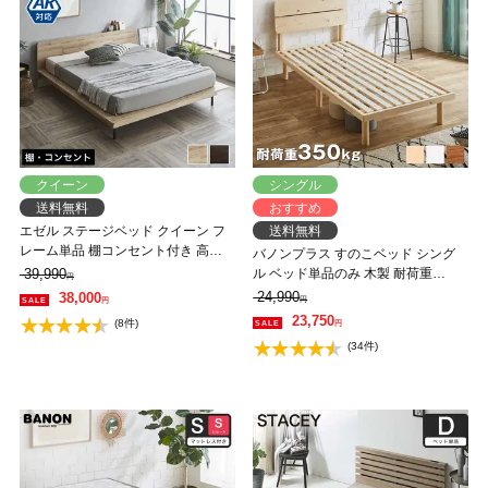
クイーン
シングル
送料無料
おすすめ
エゼル ステージベッド クイーン フ
送料無料
レーム単品 棚コンセント付き 高さ
バノンプラス すのこベッド シング
２段階調整 すのこベッド ステージ
39,990
ル ベッド単品のみ 木製 耐荷重
円
ベッド 脚付きベッド 【大型家具配
350kg 組立簡単 棚付き コンセント
24,990
38,000
円
円
送】
高さ4段階 【大型家具配送】
23,750
(8件)
円
(34件)