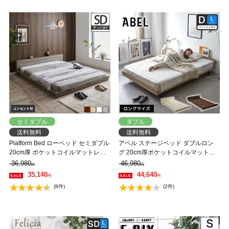
セミダブル
ダブル
送料無料
送料無料
Platform Bed ローベッド セミダブル
アベル ステージベッド ダブルロン
20cm厚 ポケットコイルマットレス
グ 20cm厚ポケットコイルマット付
付 棚付きコンセント2口 木製ベッド
棚コンセント付き すのこベッド 脚
36,980
46,980
円
円
フロアベッド ステージベッド 【大
付きベッド フロアベッド クッショ
35,140
44,640
円
円
型家具配送】
ン無し 【大型家具配送】
(8件)
(2件)