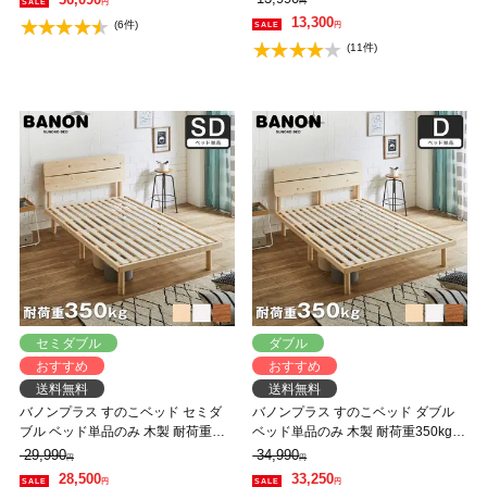
円
円
【大型家具配送】
ラウン 棚 ステージベッド
13,300
(6件)
円
(11件)
セミダブル
ダブル
おすすめ
おすすめ
送料無料
送料無料
バノンプラス すのこベッド セミダ
バノンプラス すのこベッド ダブル
ブル ベッド単品のみ 木製 耐荷重
ベッド単品のみ 木製 耐荷重350kg
350kg 組立簡単 棚付き コンセント
組立簡単 棚付き コンセント 高さ4段
29,990
34,990
円
円
高さ4段階 【大型家具配送】
階 【大型家具配送】
28,500
33,250
円
円