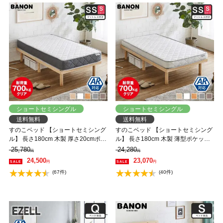
ショートセミシングル
ショートセミシングル
送料無料
送料無料
すのこベッド 【ショートセミシング
すのこベッド 【ショートセミシング
ル】 長さ180cm 木製 厚さ20cmポケ
ル】 長さ180cm 木製 薄型ポケット
ットコイルマットレスセット 耐荷重
コイルマットレスセット 耐荷重
25,780
24,280
円
円
350kg 組立簡単 高さ4段階 低ホルム
350kg 組立簡単 高さ4段階 低ホルム
24,500
23,070
円
円
アルデヒド バノン【AR】
アルデヒド バノン【AR】
(67件)
(40件)