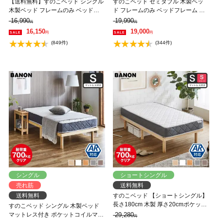
【送料無料】すのこベッド シングル
すのこベッド セミダブル 木製ベッ
木製ベッド フレームのみ ベッドフ
ド フレームのみ ベッドフレーム ロ
レーム ローベッド 高さ調整 組立簡
ーベッド 高さ調整 組立簡単 ヘッド
16,990
19,990
円
円
単 ヘッドレス 一人暮らし 北欧 低ホ
レス 一人暮らし 北欧 低ホルムアル
16,150
19,000
円
円
ルムアルデヒド バノン【AR】
デヒド バノン【AR】 【大型家具配
(849件)
(344件)
送】
シングル
ショートシングル
売れ筋
送料無料
送料無料
すのこベッド 【ショートシングル】
長さ180cm 木製 厚さ20cmポケット
すのこベッド シングル 木製ベッド
コイルマットレスセット 耐荷重
マットレス付き ポケットコイルマッ
29,280
円