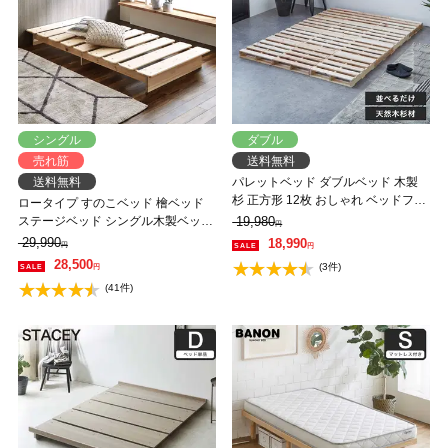
シングル
ダブル
売れ筋
送料無料
送料無料
パレットベッド ダブルベッド 木製
杉 正方形 12枚 おしゃれ ベッドフレ
ロータイプ すのこベッド 檜ベッド
ーム ダブルサイズ ローベッド すの
ステージベッド シングル木製ベッド
19,980
円
こベッド DIY 男前 西海岸
国産檜を贅沢に使用 北欧風 和モダ
29,990
18,990
円
円
ン ひのきベッド 檜すのこベッド
28,500
(3件)
円
(41件)