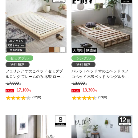
セミダブル
シングル
送料無料
送料無料
フェリシア すのこベッド セミダブ
パレットベッド すのこベッド スノ
ルロング フレームのみ 木製 ローベ
コベッド 木製ベッド シングルサイ
ッド 天然木 ロング パイン材 |ナチュ
ズ シングルベッド ローベッド ヘッ
17,990
13,990
円
円
ラル ホワイト ブラウン 棚
ドレスベッド 簡単組立 天然木すの
17,100
13,300
円
円
こベッド おしゃれ
(12件)
(13件)