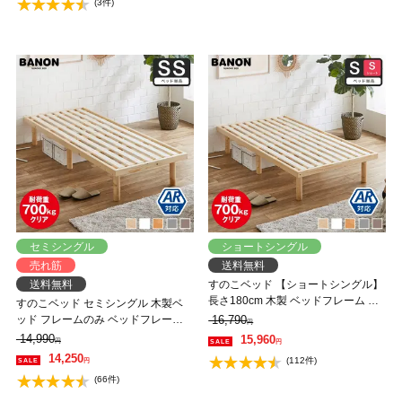
(3件)
セミシングル
ショートシングル
売れ筋
送料無料
送料無料
すのこベッド 【ショートシングル】
長さ180cm 木製 ベッドフレーム 耐
すのこベッド セミシングル 木製ベ
荷重350kg 組立簡単 高さ4段階 低ホ
ッド フレームのみ ベッドフレーム
16,790
円
ルムアルデヒド バノン【AR】
ローベッド 高さ調整 組立簡単 ヘッ
14,990
15,960
円
円
ドレス 一人暮らし 北欧 低ホルムア
14,250
(112件)
円
ルデヒド バノン【AR】
(66件)