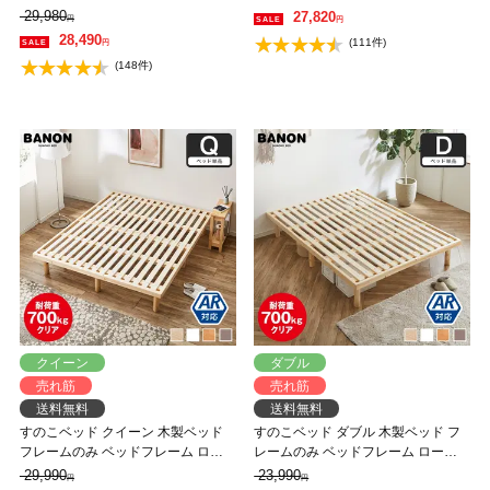
350kg 組立簡単 高さ4段階 低ホルム
トレス ふつう 組立簡単 ヘッドレス
29,980
27,820
円
円
アルデヒド バノン【AR】
一人暮らし 北欧 低ホルムアルデヒ
28,490
(111件)
円
ド バノン【AR】
(148件)
クイーン
ダブル
売れ筋
売れ筋
送料無料
送料無料
すのこベッド クイーン 木製ベッド
すのこベッド ダブル 木製ベッド フ
フレームのみ ベッドフレーム ロー
レームのみ ベッドフレーム ローベ
ベッド 高さ調整 組立簡単 ヘッドレ
ッド 高さ調整 組立簡単 ヘッドレス
29,990
23,990
円
円