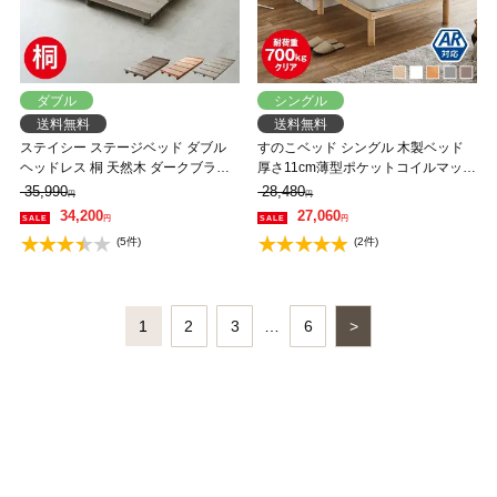
ダブル
シングル
送料無料
送料無料
ステイシー ステージベッド ダブル
すのこベッド シングル 木製ベッド
ヘッドレス 桐 天然木 ダークブラウ
厚さ11cm薄型ポケットコイルマット
ン ナチュラル ローベッド フロアベ
レス付き ポケットコイルマットレス
35,990
28,480
円
円
ッド ダブルベッド シンプル コンパ
かため 組立簡単 ヘッドレス 一人暮
34,200
27,060
円
円
クト 省スペース 北欧風【フレーム
らし 北欧 低ホルムアルデヒド バノ
(5件)
(2件)
のみ】 【大型家具配送】
ン【AR】
1
2
3
…
6
>