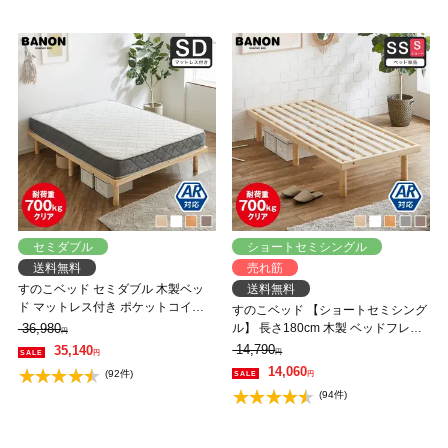
セミダブル
ショートセミシングル
送料無料
売れ筋
すのこベッド セミダブル 木製ベッ
送料無料
ド マットレス付き ポケットコイル
すのこベッド 【ショートセミシング
マットレス ふつう 組立簡単 ヘッド
36,980
ル】 長さ180cm 木製 ベッドフレー
円
レス 一人暮らし 北欧 低ホルムアル
ム 耐荷重350kg 組立簡単 高さ4段階
14,790
35,140
円
円
デヒド バノン【AR】 【大型家具配
低ホルムアルデヒド バノン【AR】
14,060
(92件)
円
送】
(94件)