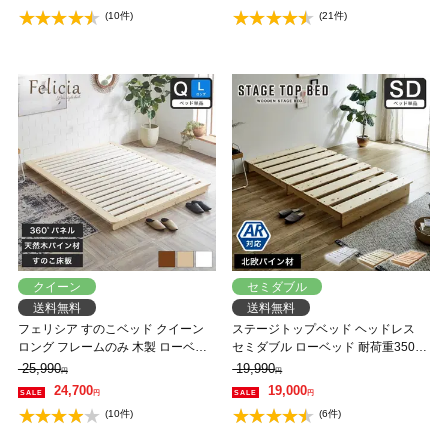
(10件)
(21件)
クイーン
セミダブル
送料無料
送料無料
フェリシア すのこベッド クイーン
ステージトップベッド ヘッドレス
ロング フレームのみ 木製 ローベッ
セミダブル ローベッド 耐荷重350kg
ド 天然木 ロング パイン材 |ナチュラ
天然木 北欧パイン材 フロアベッド
25,990
19,990
円
円
ル ホワイト ブラウン 棚
すのこベッド 省スペース ステージ
24,700
19,000
円
円
ベッド【AR】
(10件)
(6件)