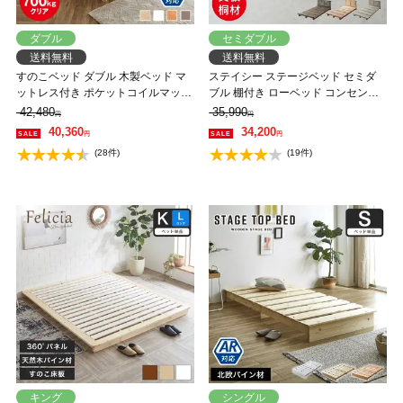
ダブル
セミダブル
送料無料
送料無料
すのこベッド ダブル 木製ベッド マ
ステイシー ステージベッド セミダ
ットレス付き ポケットコイルマット
ブル 棚付き ローベッド コンセント2
レス ふつう 組立簡単 ヘッドレス 一
口 タモ 桐 天然木 フロアベッド スマ
42,480
35,990
円
円
人暮らし 北欧 低ホルムアルデヒド
ホスタンド付き セミダブルベッド
40,360
34,200
円
円
バノン【AR】 【大型家具配送】
省スペース コンパクト【フレームの
(28件)
(19件)
み】 【大型家具配送】
キング
シングル