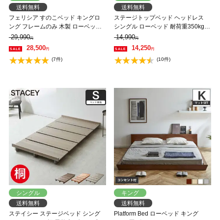
送料無料
送料無料
フェリシア すのこベッド キングロ
ステージトップベッド ヘッドレス
ング フレームのみ 木製 ローベッド
シングル ローベッド 耐荷重350kg
天然木 ロング パイン材 |ナチュラル
天然木 北欧パイン材 フロアベッド
29,990
14,990
円
円
ホワイト ブラウン 棚
すのこベッド 省スペース ステージ
28,500
14,250
円
円
ベッド【AR】
(7件)
(10件)
シングル
キング
送料無料
送料無料
ステイシー ステージベッド シング
Platform Bed ローベッド キング