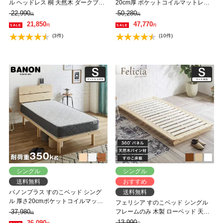
ル ヘッドレス 桐 天然木 ダークブラ
20cm厚 ポケットコイルマットレス
ウン ナチュラル ローベッド フロア
付 棚付きコンセント2口 木製ベッド
22,990
50,280
円
円
ベッド シングルベッド シンプル コ
フロアベッド ステージベッド 【大
21,850
47,770
円
円
ンパクト 省スペース 北欧風【フレ
型家具配送】
(3件)
(10件)
ームのみ】
シングル
シングル
送料無料
おすすめ
バノンプラス すのこベッド シング
送料無料
ル 厚さ20cmポケットコイルマット
フェリシア すのこベッド シングル
レスセット 木製 耐荷重350kg 組立
37,980
フレームのみ 木製 ローベッド 天然
円
簡単 棚付き コンセント 高さ4段階
木 パイン材 ナチュラル ホワイト ブ
13,990
36,090