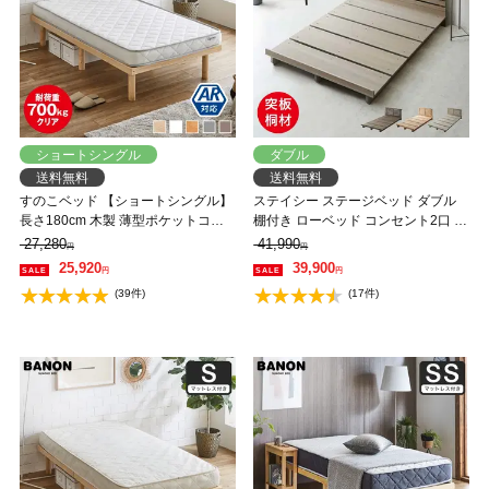
ショートシングル
ダブル
送料無料
送料無料
すのこベッド 【ショートシングル】
ステイシー ステージベッド ダブル
長さ180cm 木製 薄型ポケットコイ
棚付き ローベッド コンセント2口 タ
ルマットレスセット 耐荷重350kg 組
モ 桐 天然木 フロアベッド スマホス
27,280
41,990
円
円
立簡単 高さ4段階 低ホルムアルデヒ
タンド付き ダブルベッド 省スペー
25,920
39,900
円
円
ド バノン【AR】
ス コンパクト 北欧風【フレームの
(39件)
(17件)
み】 【大型家具配送】