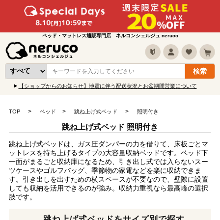
ベッド・マットレス通販専門店 ネルコンシェルジュ neruco
【ショップからのお知らせ】地震に伴う配送状況とお盆期間営業について
TOP
ベッド
跳ね上げ式ベッド
照明付き
跳ね上げ式ベッド 照明付き
跳ね上げ式ベッドは、ガス圧ダンパーの力を借りて、床板ごとマ
ットレスを持ち上げるタイプの大容量収納ベッドです。ベッド下
一面がまるごと収納庫になるため、引き出し式では入らないスー
ツケースやゴルフバッグ、季節物の家電などを楽に収納できま
す。引き出しを出すための横スペースが不要なので、壁際に設置
しても収納を活用できるのが強み。収納力重視なら最高峰の選択
肢です。
跳ね上げ式ベッドをサイズ別で探す