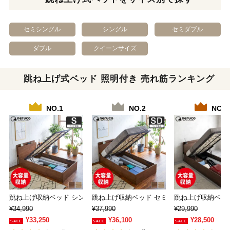
セミシングル
シングル
セミダブル
ダブル
クイーンサイズ
跳ね上げ式ベッド 照明付き 売れ筋ランキング
NO.1
NO.2
NO.3
跳ね上げ収納ベッド シングル 縦型 ベッドフ…
跳ね上げ収納ベッド セミダブル 縦型リフトア
跳ね上げ収納ベッ
¥34,990
¥37,990
¥29,990
¥33,250
¥36,100
¥28,500