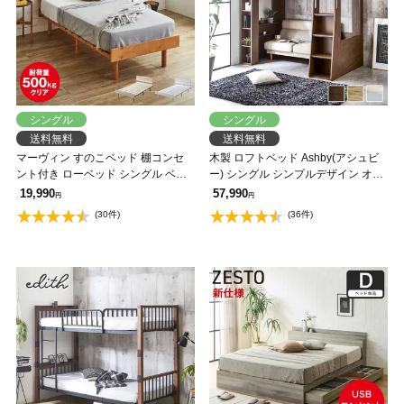
シングル
シングル
送料無料
送料無料
マーヴィン すのこベッド 棚コンセ
木製 ロフトベッド Ashby(アシュビ
ント付き ローベッド シングル ベッ
ー) シングル シンプルデザイン オー
ドフレーム 木製 頑丈 耐荷重500kg
プンシェルフ 棚付き。ベッド下スペ
19,990
57,990
円
円
クリア 高さ3段階 低ホルムアルデヒ
ース有効活用 ブラウン ナチュラル
(30件)
(36件)
ド
階段付き 【大型家具配送】