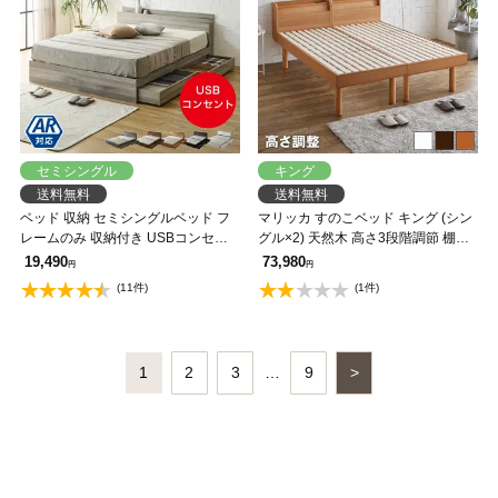
セミシングル
キング
送料無料
送料無料
ベッド 収納 セミシングルベッド フ
マリッカ すのこベッド キング (シン
レームのみ 収納付き USBコンセン
グル×2) 天然木 高さ3段階調節 棚・
ト付き zesto ゼスト セミシングル す
コンセント付き ナチュラル ホワイ
19,490
73,980
円
円
のこベッド 引き出し付きベッド
ト ブラウン 北欧調 【フレームの
(11件)
(1件)
zesto 木製ベッド【AR】【z有料組
み】 【大型家具配送】
立】
1
2
3
…
9
>