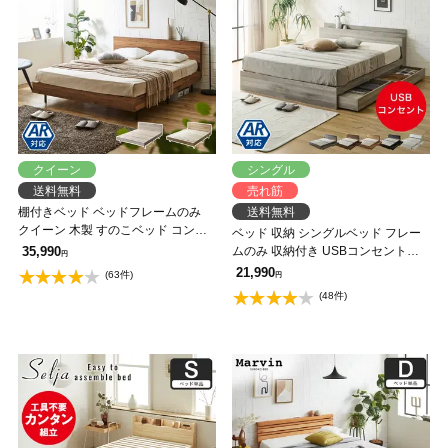
クイーン
シングル
送料無料
売れ筋
棚付きベッド ベッドフレームのみ
送料無料
クイーン 木製 すのこベッド コンセ
ベッド 収納 シングルベッド フレー
ント アーヴィング 【大型家具配
35,990
ムのみ 収納付き USBコンセント付
円
送】
き zesto ゼスト シングル すのこベッ
21,990
(63件)
円
ド 引き出し付きベッド zesto 木製ベ
(48件)
ッド【AR】【z有料組立】