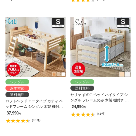
製ベッド【AR】【z有料組立】
シングル
シングル
おすすめ
送料無料
送料無料
セリヤ すのこベッド ハイタイプ シ
ングル フレームのみ 木製 棚付き 高
ロフトベッド ロータイプ カティ ベ
さ調節可能 サイドガード付き コン
ッドフレーム シングル 木製 棚付き
24,990
円
セント 【大型家具配送】
コンセント すのこ 頑丈設計 耐荷重
37,990
(41件)
円
350kg 低ホルムアルデヒド 【大型家
(65件)
具配送】