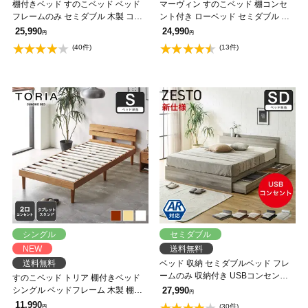
棚付きベッド すのこベッド ベッド
マーヴィン すのこベッド 棚コンセ
フレームのみ セミダブル 木製 コン
ント付き ローベッド セミダブル ベ
セント ベッド おしゃれ 宮付きベッ
ッドフレーム 木製 頑丈 耐荷重
25,990
24,990
円
円
ド 脚付きベッド アーヴィング 【大
500kgクリア 高さ3段階 低ホルムア
(40件)
(13件)
型家具配送】
ルデヒド
シングル
セミダブル
NEW
送料無料
送料無料
ベッド 収納 セミダブルベッド フレ
ームのみ 収納付き USBコンセント
すのこベッド トリア 棚付きベッド
付き zesto ゼスト セミダブル すのこ
シングル ベッドフレーム 木製 棚付
27,990
円
ベッド 引き出し付きベッド zesto 木
き コンセント 低ホルムアルデヒド
11,990
(30件)
円