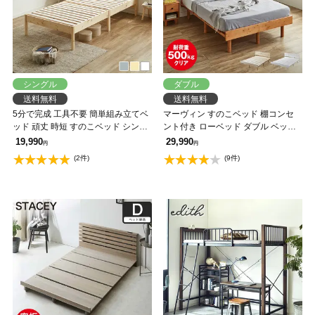
シングル
ダブル
送料無料
送料無料
5分で完成 工具不要 簡単組み立てベ
マーヴィン すのこベッド 棚コンセ
ッド 頑丈 時短 すのこベッド シング
ント付き ローベッド ダブル ベッド
ル ベッドフレーム 木製 パイン材 組
フレーム 木製 頑丈 耐荷重500kgク
19,990
29,990
円
円
立カンタン ナチュラル ホワイト セ
リア 高さ3段階 低ホルムアルデヒド
(2件)
(9件)
リヤ
【大型家具配送】