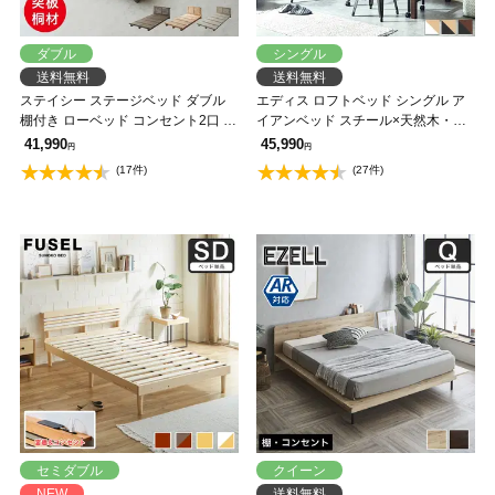
ダブル
シングル
送料無料
送料無料
ステイシー ステージベッド ダブル
エディス ロフトベッド シングル ア
棚付き ローベッド コンセント2口 タ
イアンベッド スチール×天然木・異
モ 桐 天然木 フロアベッド スマホス
素材コンビベッド ハイタイプ はし
41,990
45,990
円
円
タンド付き ダブルベッド 省スペー
ご
(17件)
(27件)
ス コンパクト 北欧風【フレームの
み】 【大型家具配送】
セミダブル
クイーン
NEW
送料無料