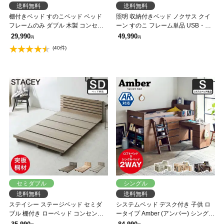
送料無料
送料無料
棚付きベッド すのこベッド ベッド
照明 収納付きベッド ノクサス クイ
フレームのみ ダブル 木製 コンセン
ーン すのこ フレーム単品 USB・コ
ト ベッド おしゃれ 宮付きベッド 脚
ンセント フレーム 照明 照明付き
29,990
49,990
円
円
付きベッド アーヴィング 【大型家
【大型家具配送】
(40件)
具配送】
セミダブル
シングル
送料無料
送料無料
ステイシー ステージベッド セミダ
システムベッド デスク付き 子供 ロ
ブル 棚付き ローベッド コンセント2
ータイプ Amber (アンバー) シングル
口 タモ 桐 天然木 フロアベッド スマ
木製ベッド、デスク、シェルフ、ブ