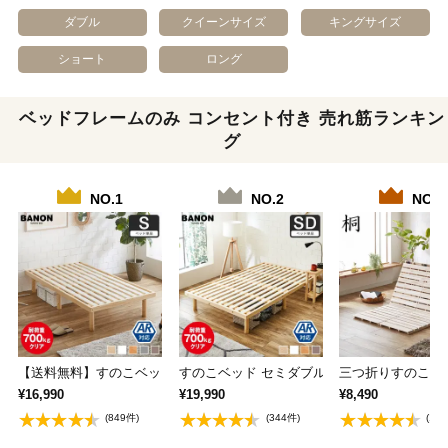
ダブル
クイーンサイズ
キングサイズ
ショート
ロング
ベッドフレームのみ コンセント付き 売れ筋ランキン
グ
NO.1
NO.2
NO.3
【送料無料】すのこベッド シングル 木製ベッド…
すのこベッド セミダブル 木製ベッド フレー
三つ折りすのこマッ
¥16,990
¥19,990
¥8,490
(849件)
(344件)
(13