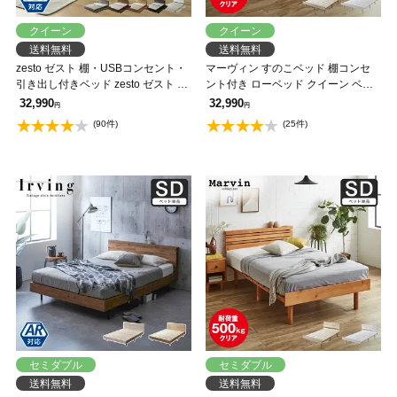
クイーン
クイーン
送料無料
送料無料
zesto ゼスト 棚・USBコンセント・
マーヴィン すのこベッド 棚コンセ
引き出し付きベッド zesto ゼスト ク
ント付き ローベッド クイーン ベッ
イーン USBポート コンセント クィ
ドフレーム 木製 頑丈 耐荷重500kg
32,990
32,990
円
円
ーン すのこベッド 木製ベッド
クリア 高さ3段階 低ホルムアルデヒ
(90件)
(25件)
【AR】【z有料組立】
ド 【大型家具配送】
セミダブル
セミダブル
送料無料
送料無料