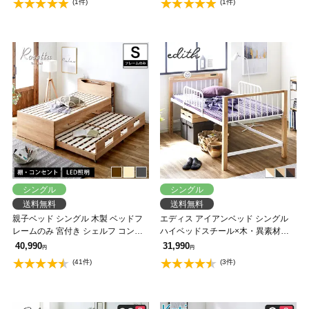
(1件)
(1件)
シングル
シングル
送料無料
送料無料
親子ベッド シングル 木製 ベッドフ
エディス アイアンベッド シングル
レームのみ 宮付き シェルフ コンセ
ハイベッドスチール×木・異素材コ
ント 照明 すのこ 2段 キャスター 収
ンビベッド ヴィンテージ調
40,990
31,990
円
円
納 親子ベッド 【大型家具配送】
(41件)
(3件)