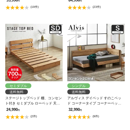
35,990
84,990
円
円
ホスタンド付き セミダブルベッド
ックシェルフ、キャビネットがセッ
(19件)
(23件)
省スペース コンパクト【フレームの
ト。ロフトベッド シングルベッド
み】 【大型家具配送】
【大型家具配送】
セミダブル
シングル
送料無料
送料無料
ステージトップベッド 棚、コンセン
アルヴィス デイベッド すのこベッ
ト付き セミダブル ローベッド 天然
ド コーナータイプ コーナーベッド
木 北欧パイン材 フロアベッド すの
シングル ベッドフレーム 木製 コン
24,990
32,990
円
円
こベッド 省スペース ステージベッ
セント付き 【大型家具配送】
(2件)
(9件)
ド