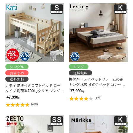
シングル
キング
おすすめ
送料無料
送料無料
棚付きベッド ベッドフレームのみ
キング 木製 すのこベッド コンセン
カティ 階段付きロフトベッド ロー
ト アーヴィング 【大型家具配送】
タイプ 耐荷重700kgクリア シングル
37,990
円
ベッドフレーム 木製 棚付き コンセ
47,990
(1件)
円
ント すのこ 低ホルムアルデヒド
(4件)
【大型家具配送】