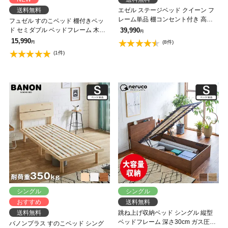
送料無料
エゼル ステージベッド クイーン フ
レーム単品 棚コンセント付き 高さ
フュゼル すのこベッド 棚付きベッ
２段階調整 すのこベッド ステージ
ド セミダブル ベッドフレーム 木製
39,990
円
ベッド 脚付きベッド 【大型家具配
棚付き コンセント 低ホルムアルデ
15,990
(8件)
円
送】
ヒド
(1件)
シングル
シングル
おすすめ
送料無料
送料無料
跳ね上げ収納ベッド シングル 縦型
ベッドフレーム 深さ30cm ガス圧式
バノンプラス すのこベッド シング