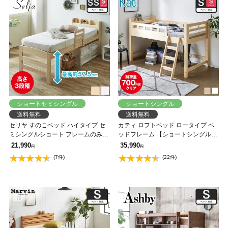
ショートセミシングル
ショートシングル
送料無料
送料無料
セリヤ すのこベッド ハイタイプ セ
カティ ロフトベッド ロータイプ ベ
ミシングルショート フレームのみ
ッドフレーム 【ショートシングル】
木製 棚付き 高さ調節可能 サイドガ
ショートサイズ 木製 棚付き コンセ
21,990
35,990
円
円
ード付き コンセント 【大型家具配
ント すのこ床板 低ホルムアルデヒ
(7件)
(22件)
送】
ド 耐荷重350kg 【大型家具配送】