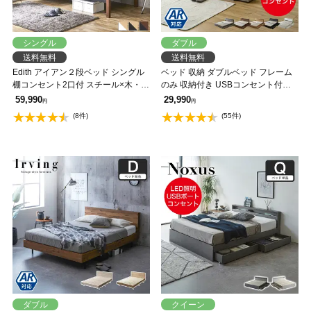
シングル
ダブル
送料無料
送料無料
Edith アイアン２段ベッド シングル
ベッド 収納 ダブルベッド フレーム
棚コンセント2口付 スチール×木・異
のみ 収納付き USBコンセント付き
素材コンビベッド ヴィンテージ調
zesto ゼスト ダブル すのこベッド 引
59,990
29,990
円
円
ベッドフレーム 二段ベッド 【大型
き出し付きベッド zesto 木製ベッド
(8件)
(55件)
家具配送】
【AR】【z有料組立】
ダブル
クイーン