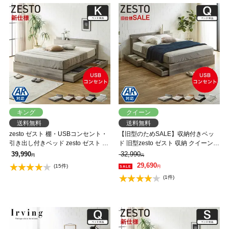
キング
クイーン
送料無料
送料無料
zesto ゼスト 棚・USBコンセント・
【旧型のためSALE】収納付きベッ
引き出し付きベッド zesto ゼスト キ
ド 旧型zesto ゼスト 収納 クイーンベ
ング USBポート コンセント キング
ッド フレームのみ 収納付き USBポ
39,990
32,990
円
円
すのこベッド 木製ベッド【AR】【z
ート付き クイーン すのこベッド 引
29,690
(15件)
円
有料組立】
き出し付きベッド 木製ベッド
(1件)
【AR】【z有料組立】