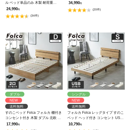
収納ベッド ウッドスプリング 棚付
ル ベッド単品のみ 木製 耐荷重
34,990
円
き コンセント付き 【大型家具配
350kg 組立簡単 棚付き コンセント
24,990
(20件)
円
送】
高さ4段階 【大型家具配送】
(34件)
ダブル
シングル
NEW
NEW
送料無料
送料無料
すのこベッド Folca フォルカ 棚付き
フォルカ Folca レッグタイプ すのこ
コンセント付き 木製 ダブル 北欧 モ
ベッド ヘッド付き コンセント USB
ダン モルタル調
コンセント 充電 シングル 木製 北欧
17,990
10,790
円
円
モダン モルタル調