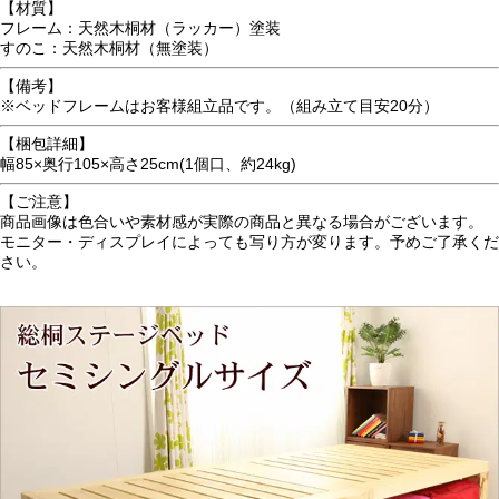
【材質】
フレーム：天然木桐材（ラッカー）塗装
すのこ：天然木桐材（無塗装）
【備考】
※ベッドフレームはお客様組立品です。（組み立て目安20分）
【梱包詳細】
幅85×奥行105×高さ25cm(1個口、約24kg)
【ご注意】
商品画像は色合いや素材感が実際の商品と異なる場合がございます。
モニター・ディスプレイによっても写り方が変ります。予めご了承くだ
さい。