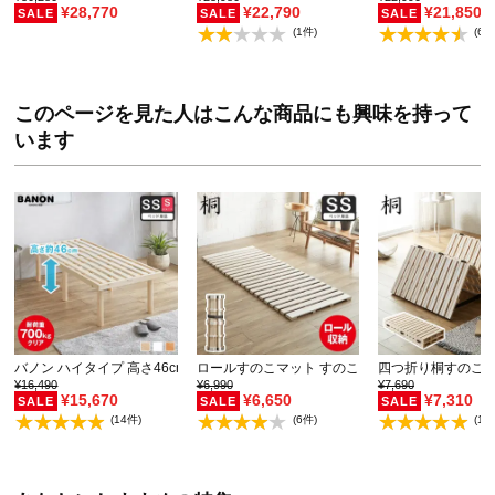
¥28,770
¥22,790
¥21,850
(1件)
(67
このページを見た人はこんな商品にも興味を持って
います
バノン ハイタイプ 高さ46cm すのこベッド 【ショ…
ロールすのこマット すのこベッド セミシングル 
四つ折り桐すのこマ
¥16,490
¥6,990
¥7,690
¥15,670
¥6,650
¥7,310
(14件)
(6件)
(1件