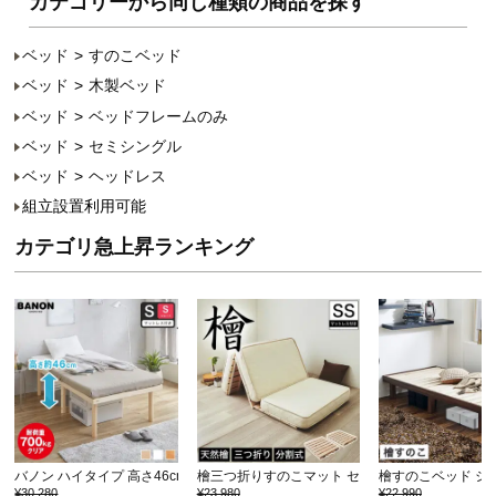
カテゴリーから同じ種類の商品を探す
ベッド
すのこベッド
ベッド
木製ベッド
ベッド
ベッドフレームのみ
ベッド
セミシングル
ベッド
ヘッドレス
組立設置利用可能
カテゴリ急上昇ランキング
バノン ハイタイプ 高さ46cm すのこベッド 【ショ…
檜三つ折りすのこマット セミシングル 三つ折り
檜すのこベッド シ
¥30,280
¥23,980
¥22,990