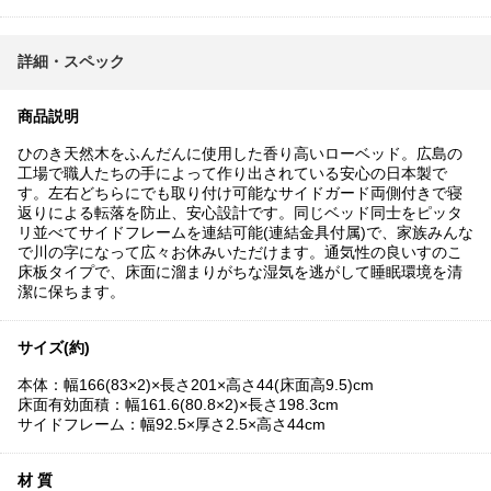
詳細・スペック
商品説明
ひのき天然木をふんだんに使用した香り高いローベッド。広島の
工場で職人たちの手によって作り出されている安心の日本製で
す。左右どちらにでも取り付け可能なサイドガード両側付きで寝
返りによる転落を防止、安心設計です。同じベッド同士をピッタ
リ並べてサイドフレームを連結可能(連結金具付属)で、家族みんな
で川の字になって広々お休みいただけます。通気性の良いすのこ
床板タイプで、床面に溜まりがちな湿気を逃がして睡眠環境を清
潔に保ちます。
サイズ(約)
本体：幅166(83×2)×長さ201×高さ44(床面高9.5)cm
床面有効面積：幅161.6(80.8×2)×長さ198.3cm
サイドフレーム：幅92.5×厚さ2.5×高さ44cm
材 質