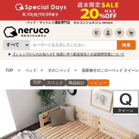
ベッド・マットレス通販専門店 ネルコンシェルジュ neruco
【ショップからのお知らせ】地震に伴う配送状況とお盆期間営業について
TOP
ベッド
すのこベッド
国産檜すのこローベッド クイーン 
TOP
スペック
商品紹介
レビュー