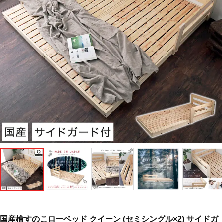
国産檜すのこローベッド クイーン (セミシングル×2) サイドガ