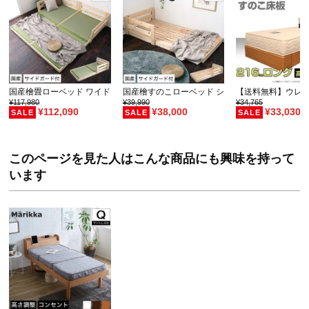
国産檜畳ローベッド ワイドキング (セミダブル×2) …
国産檜すのこローベッド シングル サイドガード付
【送料無料】ウレ
¥117,980
¥39,990
¥34,765
¥112,090
¥38,000
¥33,030
このページを見た人はこんな商品にも興味を持って
います