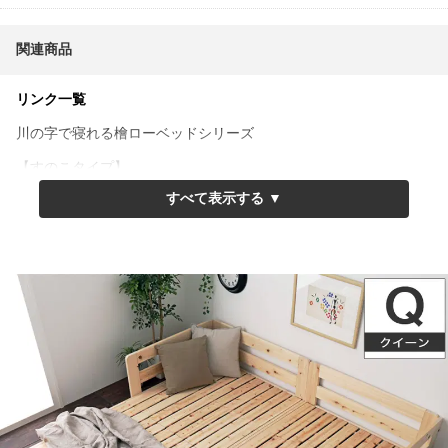
関連商品
リンク一覧
川の字で寝れる檜ローベッドシリーズ
【すのこタイプ】
セミシングル
シングル
セミダブル
クイーン
キング
ワイドキング
【い草床板タイプ】
シングル
セミダブル