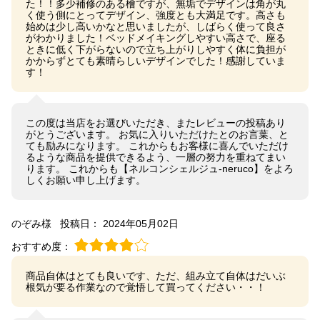
た！！多少補修のある檜ですが、無垢でデザインは角が丸
く使う側にとってデザイン、強度とも大満足です。高さも
始めは少し高いかなと思いましたが、しばらく使って良さ
がわかりました！ベッドメイキングしやすい高さで、座る
ときに低く下がらないので立ち上がりしやすく体に負担が
かからずとても素晴らしいデザインでした！感謝していま
す！
この度は当店をお選びいただき、またレビューの投稿あり
がとうございます。 お気に入りいただけたとのお言葉、と
ても励みになります。 これからもお客様に喜んでいただけ
るような商品を提供できるよう、一層の努力を重ねてまい
ります。 これからも【ネルコンシェルジュ-neruco】をよろ
しくお願い申し上げます。
のぞみ様
投稿日： 2024年05月02日
おすすめ度：
商品自体はとても良いです、ただ、組み立て自体はだいぶ
根気が要る作業なので覚悟して買ってください・・！