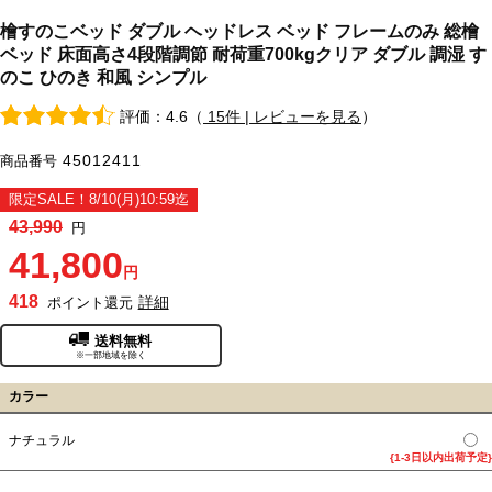
檜すのこベッド ダブル ヘッドレス ベッド フレームのみ 総檜
ベッド 床面高さ4段階調節 耐荷重700kgクリア ダブル 調湿 す
のこ ひのき 和風 シンプル
評価：4.6（
15件 | レビューを見る
）
45012411
商品番号
限定SALE！8/10(月)10:59迄
43,990
円
41,800
円
418
詳細
ポイント還元
送料無料
※一部地域を除く
カラー
ナチュラル
{1-3日以内出荷予定}