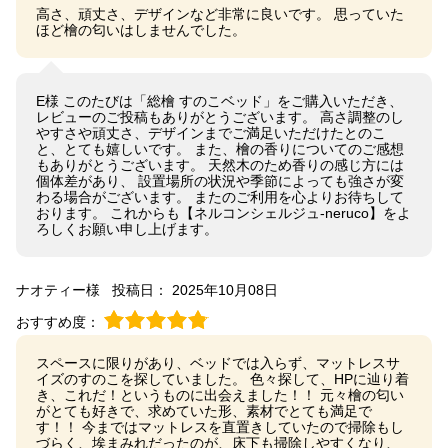
高さ、頑丈さ、デザインなど非常に良いです。 思っていた
ほど檜の匂いはしませんでした。
E様 このたびは「総檜 すのこベッド」をご購入いただき、
レビューのご投稿もありがとうございます。 高さ調整のし
やすさや頑丈さ、デザインまでご満足いただけたとのこ
と、とても嬉しいです。 また、檜の香りについてのご感想
もありがとうございます。 天然木のため香りの感じ方には
個体差があり、 設置場所の状況や季節によっても強さが変
わる場合がございます。 またのご利用を心よりお待ちして
おります。 これからも【ネルコンシェルジュ-neruco】をよ
ろしくお願い申し上げます。
ナオティー様
投稿日： 2025年10月08日
おすすめ度：
スペースに限りがあり、ベッドでは入らず、マットレスサ
イズのすのこを探していました。 色々探して、HPに辿り着
き、これだ！というものに出会えました！！ 元々檜の匂い
がとても好きで、求めていた形、素材でとても満足で
す！！ 今まではマットレスを直置きしていたので掃除もし
づらく、埃まみれだったのが、床下も掃除しやすくなり、