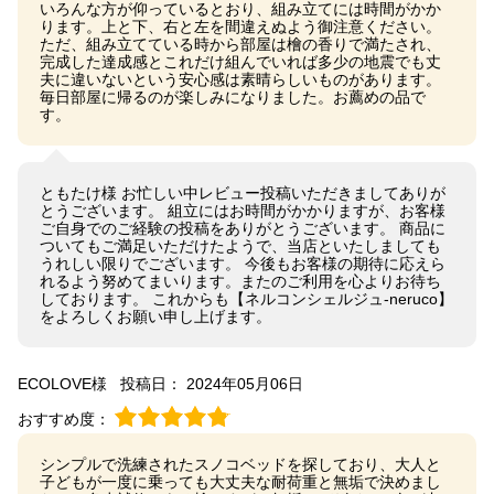
いろんな方が仰っているとおり、組み立てには時間がかか
ります。上と下、右と左を間違えぬよう御注意ください。
ただ、組み立てている時から部屋は檜の香りで満たされ、
完成した達成感とこれだけ組んでいれば多少の地震でも丈
夫に違いないという安心感は素晴らしいものがあります。
毎日部屋に帰るのが楽しみになりました。お薦めの品で
す。
ともたけ様 お忙しい中レビュー投稿いただきましてありが
とうございます。 組立にはお時間がかかりますが、お客様
ご自身でのご経験の投稿をありがとうございます。 商品に
ついてもご満足いただけたようで、当店といたしましても
うれしい限りでございます。 今後もお客様の期待に応えら
れるよう努めてまいります。またのご利用を心よりお待ち
しております。 これからも【ネルコンシェルジュ-neruco】
をよろしくお願い申し上げます。
ECOLOVE様
投稿日： 2024年05月06日
おすすめ度：
シンプルで洗練されたスノコベッドを探しており、大人と
子どもが一度に乗っても大丈夫な耐荷重と無垢で決めまし