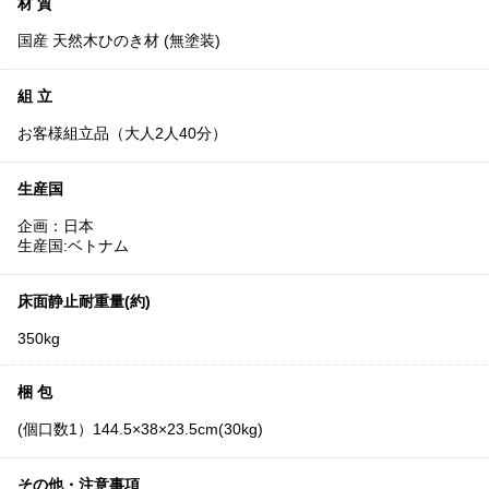
材 質
国産 天然木ひのき材 (無塗装)
組 立
お客様組立品（大人2人40分）
生産国
企画：日本
生産国:ベトナム
床面静止耐重量(約)
350kg
梱 包
(個口数1）144.5×38×23.5cm(30kg)
その他・注意事項