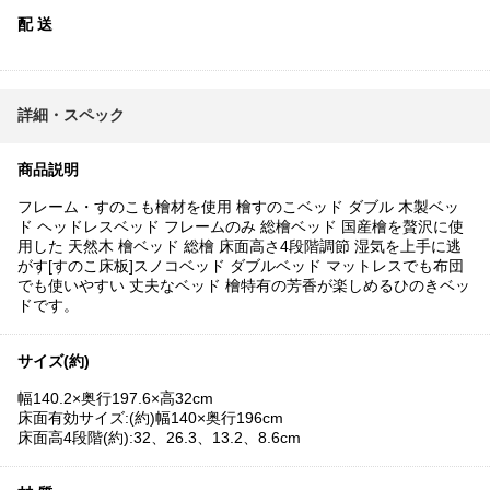
配 送
詳細・スペック
商品説明
フレーム・すのこも檜材を使用 檜すのこベッド ダブル 木製ベッ
ド ヘッドレスベッド フレームのみ 総檜ベッド 国産檜を贅沢に使
用した 天然木 檜ベッド 総檜 床面高さ4段階調節 湿気を上手に逃
がす[すのこ床板]スノコベッド ダブルベッド マットレスでも布団
でも使いやすい 丈夫なベッド 檜特有の芳香が楽しめるひのきベッ
ドです。
サイズ(約)
幅140.2×奥行197.6×高32cm
床面有効サイズ:(約)幅140×奥行196cm
床面高4段階(約):32、26.3、13.2、8.6cm