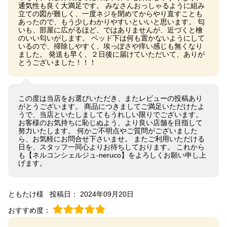
通気性も良く大満足です。 みなさんおっしゃるように組み
立ての図が難しく、一度ネジを閉めてからやり直すことも
あったので、もう少しわかりやすいといいと思います。 匂
いも、部屋に広がるほど、ではありませんが、近づくと檜
のいい匂いがします。 ベッド下は何も置かないようにして
いるので、掃除しやすく、埃っぽさや痒い感じも無くなり
ました。 発送も早く、２日後に届けていただいて、ありが
とうございました！！！
この度は当店をお選びいただき、またレビューの投稿あり
がとうございます。 商品につきましてご満足いただけたよ
うで、当店といたしましてもうれしい限りでございます。
お客様のお気持ちに恥じぬよう、より良い店舗を目指して
努力いたします。 何かご不明点やご質問がございました
ら、お気軽にお問合せ下さいませ。 またご利用いただける
日を、スタッフ一同心よりお待ちしております。 これから
も【ネルコンシェルジュ-neruco】をよろしくお願い申し上
げます。
ともたけ様
投稿日： 2024年09月20日
おすすめ度：