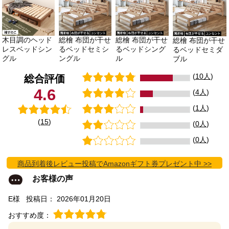
木目調のヘッド
総檜 布団が干せ
総檜 布団が干せ
総檜 布団が干せ
レスベッドシン
るベッドセミシ
るベッドシング
るベッドセミダ
グル
ングル
ル
ブル
(
10人
)
総合評価
4.6
(
4人
)
(
1人
)
(
15
)
(
0人
)
(
0人
)
商品到着後レビュー投稿でAmazonギフト券プレゼント中 >>
お客様の声
E様
投稿日： 2026年01月20日
おすすめ度：