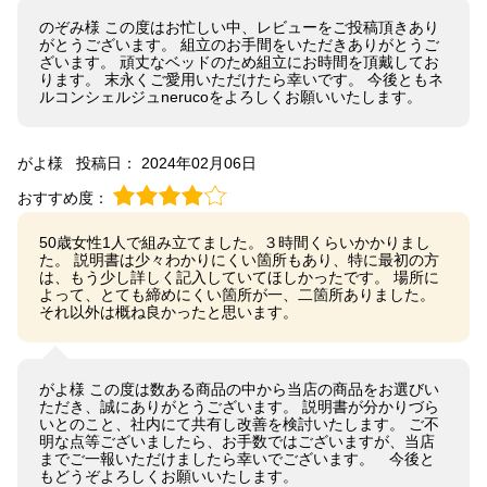
のぞみ様 この度はお忙しい中、レビューをご投稿頂きあり
がとうございます。 組立のお手間をいただきありがとうご
ざいます。 頑丈なベッドのため組立にお時間を頂戴してお
ります。 末永くご愛用いただけたら幸いです。 今後ともネ
ルコンシェルジュnerucoをよろしくお願いいたします。
がよ様
投稿日： 2024年02月06日
おすすめ度：
50歳女性1人で組み立てました。３時間くらいかかりまし
た。 説明書は少々わかりにくい箇所もあり、特に最初の方
は、もう少し詳しく記入していてほしかったです。 場所に
よって、とても締めにくい箇所が一、二箇所ありました。
それ以外は概ね良かったと思います。
がよ様 この度は数ある商品の中から当店の商品をお選びい
ただき、誠にありがとうございます。 説明書が分かりづら
いとのこと、社内にて共有し改善を検討いたします。 ご不
明な点等ございましたら、お手数ではございますが、当店
までご一報いただけましたら幸いでございます。 今後と
もどうぞよろしくお願いいたします。