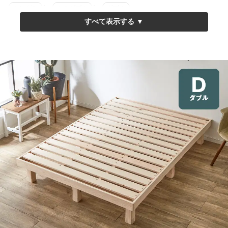
/
/
シングル
セミダブル
ダブル
●総檜 ヘッドレスベッド
/
/
/
セミシングルSS
シングルS
セミダブルSD
ダブルD
●総檜 棚付きベッド
/
/
セミシングルSS
シングルS
セミダブルSD
●木目調(シート張)ヘッドレス檜すのこベッド
/
/
/
セミシングル
シングル
セミダブル
ダブル
●総檜 布団が干せるすのこベッド
/
/
セミシングルSS
シングルS
セミダブルSD
ベッドルームにおススメ！