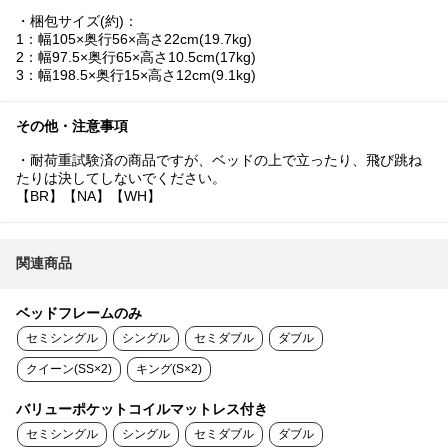
・梱包サイズ(約)：
1：幅105×奥行56×高さ22cm(19.7kg)
2：幅97.5×奥行65×高さ10.5cm(17kg)
3：幅198.5×奥行15×高さ12cm(9.1kg)
その他・注意事項
・耐荷重試験済の商品ですが、ベッドの上で立ったり、飛び跳ね
たりは決してしないでください。
【BR】【NA】【WH】
関連商品
ベッドフレームのみ
セミシングル
シングル
セミダブル
ダブル
クイーン(SS×2)
キング(S×2)
バリューポケットコイルマットレス付き
セミシングル
シングル
セミダブル
ダブル