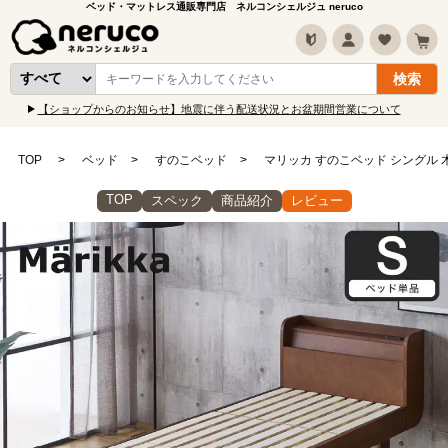
ベッド・マットレス通販専門店 ネルコンシェルジュ neruco
【ショップからのお知らせ】地震に伴う配送状況とお盆期間営業について
TOP
ベッド
すのこベッド
マリッカ すのこベッド シングル 
TOP
スペック
商品紹介
レビュー