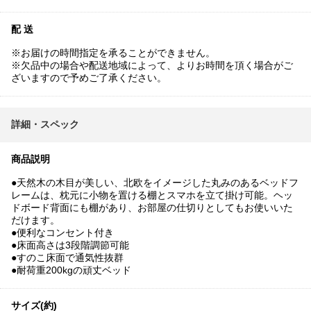
配 送
※お届けの時間指定を承ることができません。
※欠品中の場合や配送地域によって、よりお時間を頂く場合がご
ざいますので予めご了承ください。
詳細・スペック
商品説明
●天然木の木目が美しい、北欧をイメージした丸みのあるベッドフ
レームは、枕元に小物を置ける棚とスマホを立て掛け可能。ヘッ
ドボード背面にも棚があり、お部屋の仕切りとしてもお使いいた
だけます。
●便利なコンセント付き
●床面高さは3段階調節可能
●すのこ床面で通気性抜群
●耐荷重200kgの頑丈ベッド
サイズ(約)