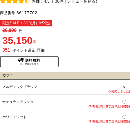
評価：4.5（
38件 | レビューを見る
）
36177702
商品番号
限定SALE！8/10(月)10:59迄
36,990
円
35,150
円
351
詳細
ポイント還元
送料無料
※一部地域を除く
カラー
×
ノルディックブラウン
{×完売しました}
ナチュラルアッシュ
{3-5日以内出荷予定※土日祝除}
ホワイトウッド
{3-5日以内出荷予定※土日祝除}