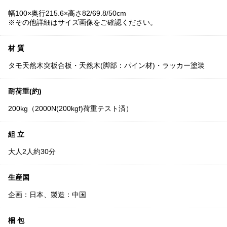
幅100×奥行215.6×高さ82/69.8/50cm
※その他詳細はサイズ画像をご確認ください。
材 質
タモ天然木突板合板・天然木(脚部：パイン材)・ラッカー塗装
耐荷重(約)
200kg（2000N(200kgf)荷重テスト済）
組 立
大人2人約30分
生産国
企画：日本、製造：中国
梱 包