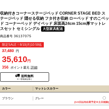
収納付きコーナーステージベッド CORNER STAGE BED ス
テージベッド 隠せる収納 フタ付き収納 ローベッド すのこベッ
ド コーナーベッド デイベッド 床面高24cm 15cm厚マットレ
スセット セミシングル
大型家具配送
36137075
商品番号
限定SALE！8/10(月)10:59迄
37,480
円
35,610
円
356
詳細
ポイント還元
送料無料
※一部地域を除く
カラー
マットレスカラー
ブラウン
グレー
{3-5日以内出荷予定※土日祝除}