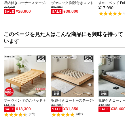
収納付きコーナーステージベッド CORNER STAG…
ヴァレック 階段付きロフトベッド システムベッド
すのこベッド Folc
¥27,990
¥39,990
¥17,990
¥26,600
¥38,000
(1件
このページを見た人はこんな商品にも興味を持って
います
マーヴィン すのこベッド セミシングル ベッド単品のみ…
収納付きコーナーステージベッド CORNER STA
収納付きコーナーステ
¥13,990
¥32,990
¥40,480
¥13,300
¥31,350
¥38,460
(3件)
(3件)