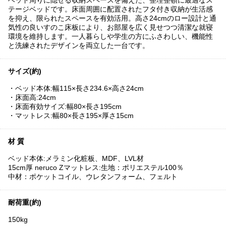
テージベッドです。床面周囲に配置されたフタ付き収納が生活感
を抑え、限られたスペースを有効活用。高さ24cmのロー設計と通
気性の良いすのこ床板により、お部屋を広く見せつつ清潔な就寝
環境を維持します。一人暮らしや学生の方にふさわしい、機能性
と洗練されたデザインを両立した一台です。
サイズ(約)
・ベッド本体:幅115×長さ234.6×高さ24cm
・床面高:24cm
・床面有効サイズ:幅80×長さ195cm
・マットレス:幅80×長さ195×厚さ15cm
材 質
ベッド本体:メラミン化粧板、MDF、LVL材
15cm厚 neruco Zマットレス:生地：ポリエステル100％
中材：ポケットコイル、ウレタンフォーム、フェルト
耐荷重(約)
150kg