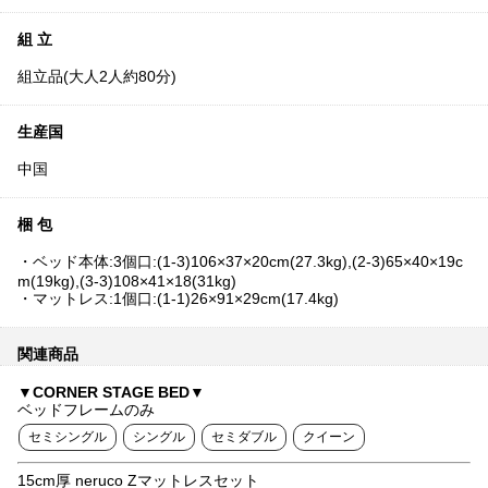
組 立
組立品(大人2人約80分)
生産国
中国
梱 包
・ベッド本体:3個口:(1-3)106×37×20cm(27.3kg),(2-3)65×40×19c
m(19kg),(3-3)108×41×18(31kg)
・マットレス:1個口:(1-1)26×91×29cm(17.4kg)
関連商品
▼CORNER STAGE BED▼
ベッドフレームのみ
セミシングル
シングル
セミダブル
クイーン
15cm厚 neruco Zマットレスセット