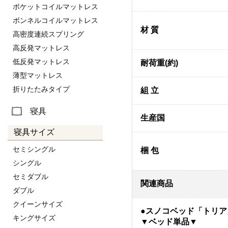
ポケットコイルマットレス
ボンネルコイルマットレス
材 質
高密度連続スプリング
高反発マットレス
低反発マットレス
耐荷重(約)
薄型マットレス
折りたたみタイプ
組 立
寝具
生産国
寝具サイズ
セミシングル
梱 包
シングル
セミダブル
関連商品
ダブル
クイーンサイズ
●スノコベッド「トリア
キングサイズ
▼ベッド単品▼