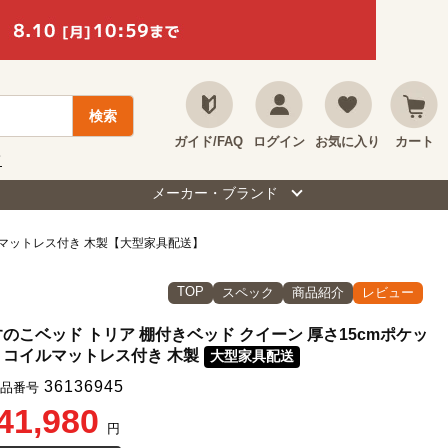
ガイド/FAQ
ログイン
お気に入り
カート
て
メーカー・ブランド
ルマットレス付き 木製【大型家具配送】
TOP
スペック
商品紹介
レビュー
すのこベッド トリア 棚付きベッド クイーン 厚さ15cmポケッ
トコイルマットレス付き 木製
大型家具配送
36136945
品番号
41,980
円