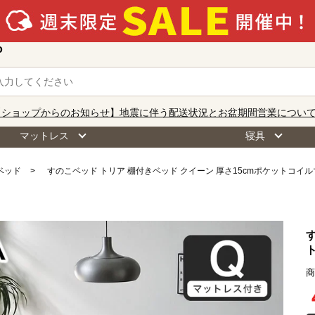
o
【ショップからのお知らせ】地震に伴う配送状況とお盆期間営業につい
マットレス
寝具
ベッド
すのこベッド トリア 棚付きベッド クイーン 厚さ15cmポケットコイ
商