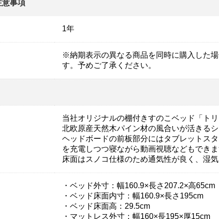
注意事項
1年
※納期表示の異なる商品を同時に購入した場
す。予めご了承ください。
当社オリジナルの棚付きすのこベッド「トリ
北欧原産天然木パイン材の風合いが活きるシ
ヘッドボードの前板部分にはタブレットスタ
を充電しつつ寝ながら動画視聴などもできま
床面はスノコ仕様のため通気性が良く、湿気
・ベッド外寸：幅160.9×長さ207.2×高65cm
・ベッド床面内寸：幅160.9×長さ195cm
・ベッド床面高：29.5cm
・マットレス外寸：幅160×長195×厚15cm