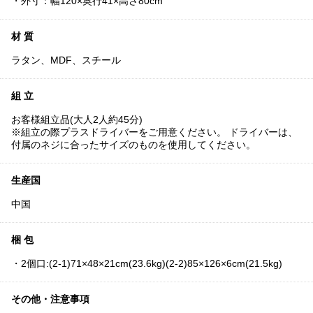
・外寸：幅120×奥行41×高さ80cm
材 質
ラタン、MDF、スチール
組 立
お客様組立品(大人2人約45分)
※組立の際プラスドライバーをご用意ください。 ドライバーは、
付属のネジに合ったサイズのものを使用してください。
生産国
中国
梱 包
・2個口:(2-1)71×48×21cm(23.6kg)(2-2)85×126×6cm(21.5kg)
その他・注意事項