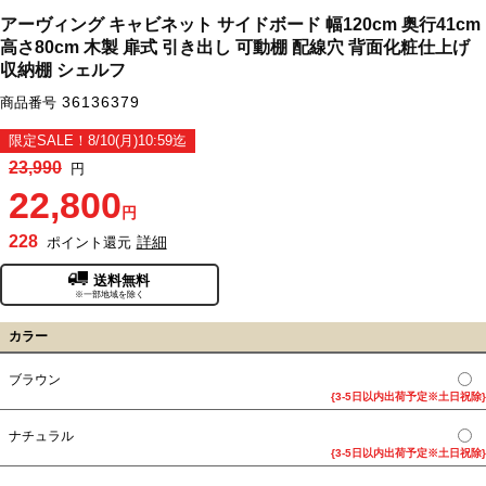
アーヴィング キャビネット サイドボード 幅120cm 奥行41cm
高さ80cm 木製 扉式 引き出し 可動棚 配線穴 背面化粧仕上げ
収納棚 シェルフ
36136379
商品番号
限定SALE！8/10(月)10:59迄
23,990
円
22,800
円
228
詳細
ポイント還元
送料無料
※一部地域を除く
カラー
ブラウン
{3-5日以内出荷予定※土日祝除}
ナチュラル
{3-5日以内出荷予定※土日祝除}