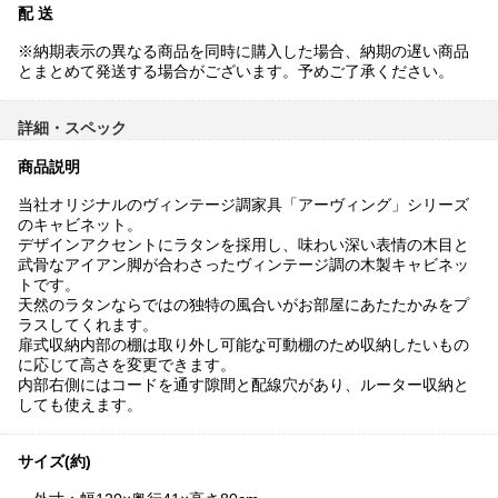
配 送
※納期表示の異なる商品を同時に購入した場合、納期の遅い商品
とまとめて発送する場合がございます。予めご了承ください。
詳細・スペック
商品説明
当社オリジナルのヴィンテージ調家具「アーヴィング」シリーズ
のキャビネット。
デザインアクセントにラタンを採用し、味わい深い表情の木目と
武骨なアイアン脚が合わさったヴィンテージ調の木製キャビネッ
トです。
天然のラタンならではの独特の風合いがお部屋にあたたかみをプ
ラスしてくれます。
扉式収納内部の棚は取り外し可能な可動棚のため収納したいもの
に応じて高さを変更できます。
内部右側にはコードを通す隙間と配線穴があり、ルーター収納と
しても使えます。
サイズ(約)