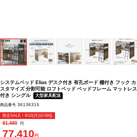
システムベッド Elias デスク付き 有孔ボード 棚付き フック カ
スタマイズ 分割可能 ロフトベッド ベッドフレーム マットレス
付き シングル
大型家具配送
36136315
商品番号
限定SALE！8/10(月)10:59迄
81,480
円
77,410
円