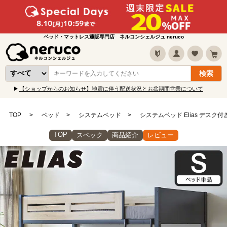
ベッド・マットレス通販専門店 ネルコンシェルジュ neruco
【ショップからのお知らせ】地震に伴う配送状況とお盆期間営業について
TOP
ベッド
システムベッド
システムベッド Elias デス
TOP
スペック
商品紹介
レビュー