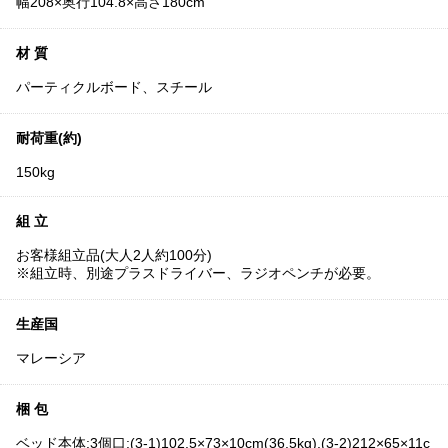
幅208×奥行104.8×高さ180cm
材 質
パーティクルボード、スチール
耐荷重(約)
150kg
組 立
お客様組立品(大人2人約100分)
※組立時、別途プラスドライバー、ラジオペンチが必要。
生産国
マレーシア
梱 包
ベッド本体:3個口:(3-1)102.5×73×10cm(36.5kg),(3-2)212×65×11c