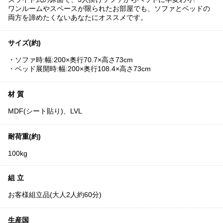
ワンルームやスペースが限られたお部屋でも、ソファとベッドの
両方を諦めたくないあなたにオススメです。
サイズ(約)
・ソファ時:幅:200×奥行70.7×高さ73cm
・ベッド展開時:幅:200×奥行108.4×高さ73cm
材 質
MDF(シート貼り)、LVL
耐荷重(約)
100kg
組 立
お客様組立品(大人2人約60分)
生産国