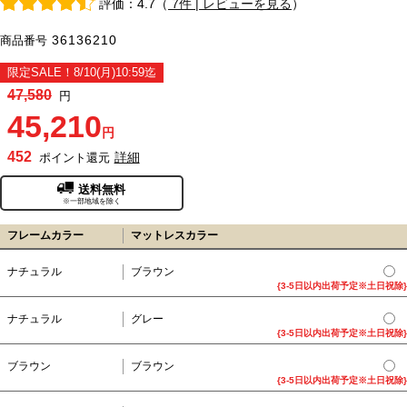
評価：4.7（
7件 | レビューを見る
）
36136210
商品番号
限定SALE！8/10(月)10:59迄
47,580
円
45,210
円
452
詳細
ポイント還元
送料無料
※一部地域を除く
フレームカラー
マットレスカラー
ナチュラル
ブラウン
{3-5日以内出荷予定※土日祝除}
ナチュラル
グレー
{3-5日以内出荷予定※土日祝除}
ブラウン
ブラウン
{3-5日以内出荷予定※土日祝除}