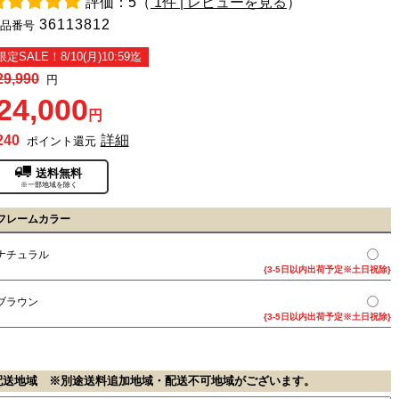
評価：5（
1件 | レビューを見る
）
36113812
品番号
限定SALE！8/10(月)10:59迄
29,990
円
24,000
円
240
詳細
ポイント還元
送料無料
※一部地域を除く
フレームカラー
ナチュラル
{3-5日以内出荷予定※土日祝除}
ブラウン
{3-5日以内出荷予定※土日祝除}
配送地域 ※別途送料追加地域・配送不可地域がございます。