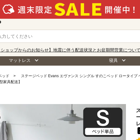
o
【ショップからのお知らせ】地震に伴う配送状況とお盆期間営業につい
マットレス
寝具
ベッド
ステージベッド Evans エヴァンス シングル すのこベッド ロータイ
大型家具配送】