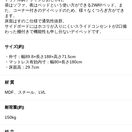
昼はソファ、夜はベッドという使い方ができる2WAYベッド。ま
た、コーナー付きのデイベッドのため、様々なくつろぎ方ができ
ます。
床面はすのこ仕様で通気性抜群。
サイドボードにはホコリが入りにくいスライドコンセントが2口備
わった棚付きで機能性も申し分ないデイベッドです。
サイズ(約)
・外寸：幅89.8×長さ188×高さ71.5cm
・マットレス有効内寸：幅80×長さ180cm
・床面高：29.7cm
材 質
MDF、スチール、LVL
耐荷重(約)
150kg
組 立