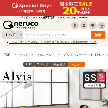
ベッド・マットレス通販専門店 ネルコンシェルジュ neruco
【ショップからのお知らせ】地震に伴う配送状況とお盆期間営業について
TOP
ベッド
すのこベッド
アルヴィス デイベッド すのこベ
TOP
スペック
商品紹介
レビュー