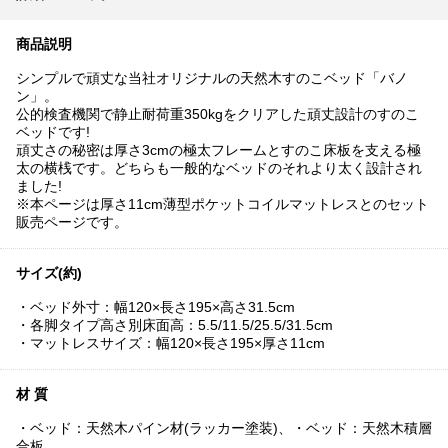
商品説明
シンプルで頑丈な当社オリジナルの天然木すのこベッド「バノ
ン」。
公的検査機関で静止耐荷重350kgをクリアした頑丈設計のすのこ
ベッドです!
頑丈さの秘密は厚さ3cmの極太フレームとすのこ床板を支える極
太の横桟です。どちらも一般的なベッドのそれより太く設計され
ました!
※本ページは厚さ11cm薄型ポケットコイルマットレスとのセット
販売ページです。
サイズ(約)
・ベッド外寸：幅120×長さ195×高さ31.5cm
・各脚タイプ高さ別床面高：5.5/11.5/25.5/31.5cm
・マットレスサイズ：幅120×長さ195×厚さ11cm
材 質
・ベッド：天然木パイン材(ラッカー塗装)、・ベッド：天然木積層
合板