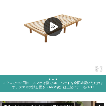
▲▲▲
マウスで360°回転！スマホは指でOK！ベッドを全面確認いただけま
す。スマホの試し置き（AR体験）は上記バナーをclick!