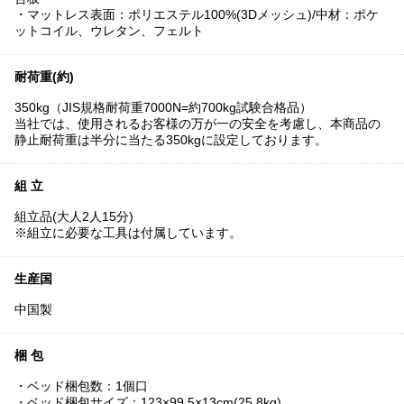
・マットレス表面：ポリエステル100%(3Dメッシュ)/中材：ポケ
ットコイル、ウレタン、フェルト
耐荷重(約)
350kg（JIS規格耐荷重7000N=約700kg試験合格品）
当社では、使用されるお客様の万が一の安全を考慮し、本商品の
静止耐荷重は半分に当たる350kgに設定しております。
組 立
組立品(大人2人15分)
※組立に必要な工具は付属しています。
生産国
中国製
梱 包
・ベッド梱包数：1個口
・ベッド梱包サイズ：123×99.5×13cm(25.8kg)