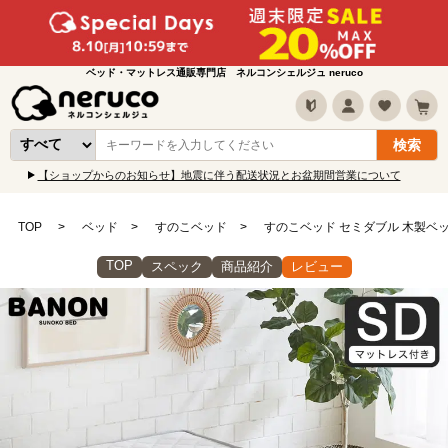
ベッド・マットレス通販専門店 ネルコンシェルジュ neruco
【ショップからのお知らせ】地震に伴う配送状況とお盆期間営業について
TOP
ベッド
すのこベッド
すのこベッド セミダブル 木製ベッ
TOP
スペック
商品紹介
レビュー