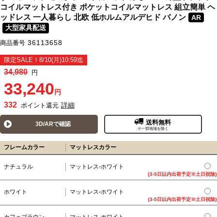
コイルマットレス付き ポケットコイルマットレス 組立簡単 ヘ
ッドレス 一人暮らし 北欧 低ホルムアルデヒド バノン
AR
大型家具配送
36113658
商品番号
限定SALE！8/10(月)10:59迄
34,980
円
33,240
円
332
詳細
ポイント還元
送料無料
3D/ARで確認
※一部地域を除く
フレームカラー
マットレスカラー
ナチュラル
マットレス-ホワイト
{3-5日以内出荷予定※土日祝除}
ホワイト
マットレス-ホワイト
{3-5日以内出荷予定※土日祝除}
カフェブラウン
マットレス-ホワイト