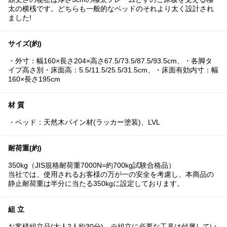
太の横桟です。どちらも一般的なベッドのそれより太く設計され
ました!
サイズ(約)
・外寸：幅160×長さ204×高さ67.5/73.5/87.5/93.5cm、・各脚タ
イプ高さ別・床面高：5.5/11.5/25.5/31.5cm、・床面有効内寸：幅
160×長さ195cm
材 質
・ベッド：天然木パイン材(ラッカー塗装)、LVL
耐荷重(約)
350kg（JIS規格耐荷重7000N=約700kg試験合格品）
当社では、使用されるお客様の万が一の安全を考慮し、本商品の
静止耐荷重は半分に当たる350kgに設定しております。
組 立
お客様組立品(大人2人約30分)、※組立に必要な工具は付属してい