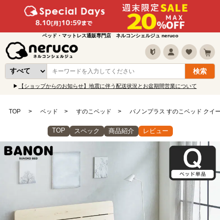
ベッド・マットレス通販専門店 ネルコンシェルジュ neruco
【ショップからのお知らせ】地震に伴う配送状況とお盆期間営業について
TOP
ベッド
すのこベッド
バノンプラス すのこベッド クイーン
TOP
スペック
商品紹介
レビュー