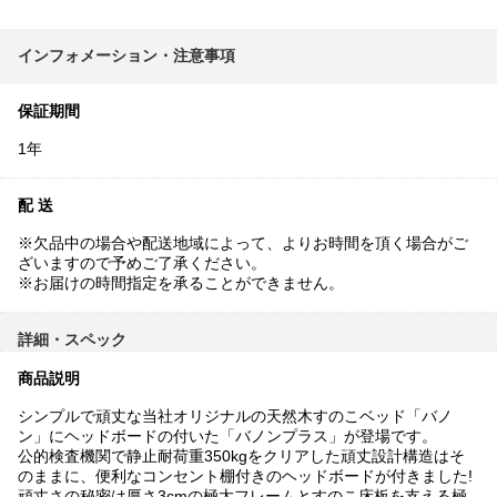
インフォメーション・注意事項
保証期間
1年
配 送
※欠品中の場合や配送地域によって、よりお時間を頂く場合がご
ざいますので予めご了承ください。
※お届けの時間指定を承ることができません。
詳細・スペック
商品説明
シンプルで頑丈な当社オリジナルの天然木すのこベッド「バノ
ン」にヘッドボードの付いた「バノンプラス」が登場です。
公的検査機関で静止耐荷重350kgをクリアした頑丈設計構造はそ
のままに、便利なコンセント棚付きのヘッドボードが付きました!
頑丈さの秘密は厚さ3cmの極太フレームとすのこ床板を支える極