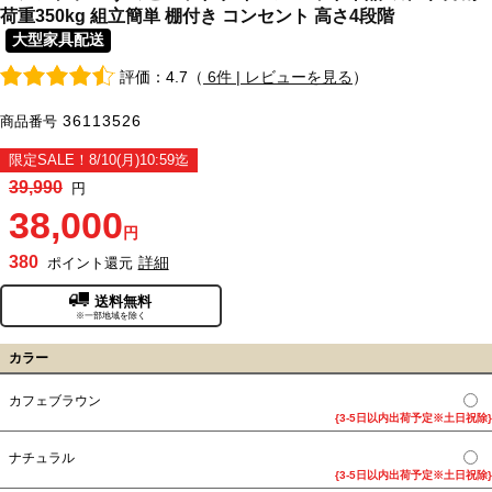
荷重350kg 組立簡単 棚付き コンセント 高さ4段階
大型家具配送
評価：4.7（
6件 | レビューを見る
）
36113526
商品番号
限定SALE！8/10(月)10:59迄
39,990
円
38,000
円
380
詳細
ポイント還元
送料無料
※一部地域を除く
カラー
カフェブラウン
{3-5日以内出荷予定※土日祝除}
ナチュラル
{3-5日以内出荷予定※土日祝除}