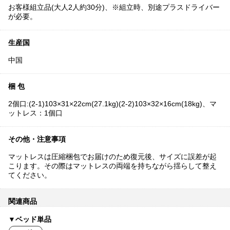
お客様組立品(大人2人約30分)、※組立時、別途プラスドライバー
が必要。
生産国
中国
梱 包
2個口:(2-1)103×31×22cm(27.1kg)(2-2)103×32×16cm(18kg)、マ
ットレス：1個口
その他・注意事項
マットレスは圧縮梱包でお届けのため復元後、サイズに誤差が起
こります。その際はマットレスの両端を持ちながら揺らして整え
てください。
関連商品
▼ベッド単品