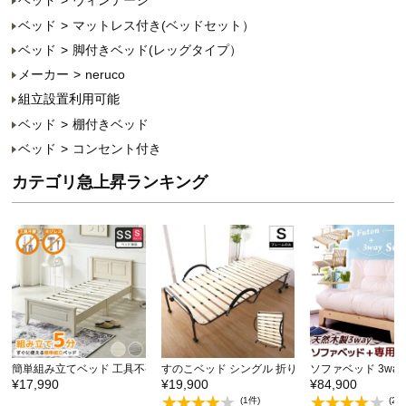
ベッド
ヴィンテージ
ベッド
マットレス付き(ベッドセット）
ベッド
脚付きベッド(レッグタイプ）
メーカー
neruco
組立設置利用可能
ベッド
棚付きベッド
ベッド
コンセント付き
カテゴリ急上昇ランキング
簡単組み立てベッド 工具不要 5分で完成 すのこベッド…
すのこベッド シングル 折りたたみ キャスター付き
ソファベッド 3wa
¥17,990
¥19,900
¥84,900
(1件)
(2件