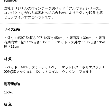
商品説明
当社オリジナルのヴィンテージ調ベッド「アルヴァ」シリーズ。
コンパクトながらも異素材の組み合わせによりモダンな印象を感
じるデザインすのこベッドです。
サイズ(約)
・外寸：幅97.5×長さ207.1×高さ45cm、・床面高：30cm、・床面
有効内寸：幅97.2×長さ196cm、・マットレス外寸：97×長さ195×
厚さ11cm
材 質
・ベッド：MDF、スチール、LVL、・マットレス：ポリエステル1
00%(3Dメッシュ)、ポケットコイル、ウレタン、フェルト
耐荷重(約)
150kg
組 立