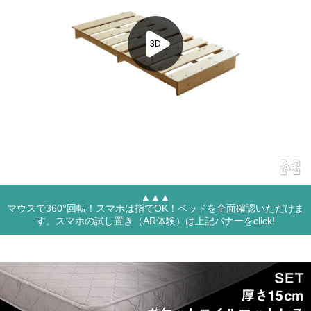
▲▲▲
マウスで360°回転！スマホは指でOK！ベッドを全面確認いただけま
す。スマホの試し置き（AR体験）は上記バナーをclick!