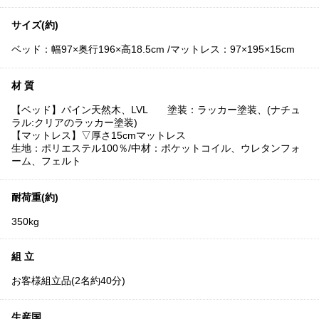
サイズ(約)
ベッド：幅97×奥行196×高18.5cm /マットレス：97×195×15cm
材 質
【ベッド】パイン天然木、LVL 塗装：ラッカー塗装、(ナチュ
ラル:クリアのラッカー塗装)
【マットレス】▽厚さ15cmマットレス
生地：ポリエステル100％/中材：ポケットコイル、ウレタンフォ
ーム、フェルト
耐荷重(約)
350kg
組 立
お客様組立品(2名約40分)
生産国