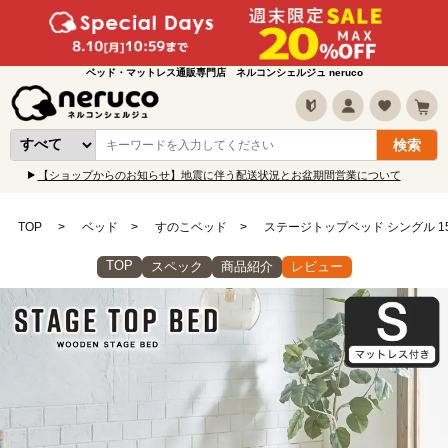
ベッド・マットレス通販専門店 ネルコンシェルジュ neruco
【ショップからのお知らせ】地震に伴う配送状況とお盆期間営業について
TOP
ベッド
すのこベッド
ステージトップベッド シングル 15
TOP
スペック
商品紹介
レビュー