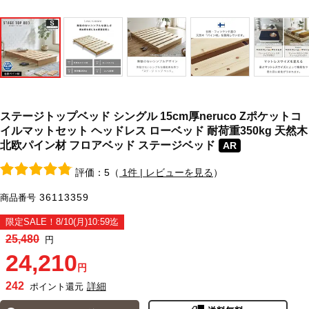
ステージトップベッド シングル 15cm厚neruco Zポケットコ
イルマットセット ヘッドレス ローベッド 耐荷重350kg 天然木
北欧パイン材 フロアベッド ステージベッド
AR
評価：5（
1件 | レビューを見る
）
36113359
商品番号
限定SALE！8/10(月)10:59迄
25,480
円
24,210
円
242
詳細
ポイント還元