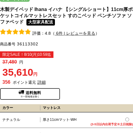
木製デイベッド Ihana イハナ 【シングルショート】11cm厚ポ
ケットコイルマットレスセット すのこベッド ベンチソファ ソ
ファベッド
大型家具配送
評価：4.8（
6件 | レビューを見る
）
36113302
商品番号
限定SALE！8/10(月)10:59迄
37,480
円
35,610
円
356
詳細
ポイント還元
送料無料
※一部地域を除く
カラー
マットレス
ナチュラル
厚さ11cmマット-WH
{3-5日以内出荷予定※土日祝除}