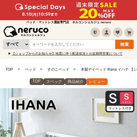
ベッド・マットレス通販専門店 ネルコンシェルジュ neruco
【ショップからのお知らせ】地震に伴う配送状況とお盆期間営業について
TOP
ベッド
すのこベッド
木製デイベッド Ihana イハナ
TOP
スペック
商品紹介
レビュー