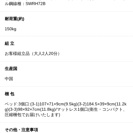
ル鋼線種：SWRH72B
耐荷重(約)
150kg
組 立
お客様組立品（大人2人20分）
生産国
中国
梱 包
ベッド:3個口:(3-1)107×71×9cm(9.5kg)(3-2)184.5×39×9cm(11.2k
g)(3-3)98×92×7cm(11.8kg)/マットレス1個口(衛生・コンパクト、
圧縮梱包でお届けいたします)
その他・注意事項