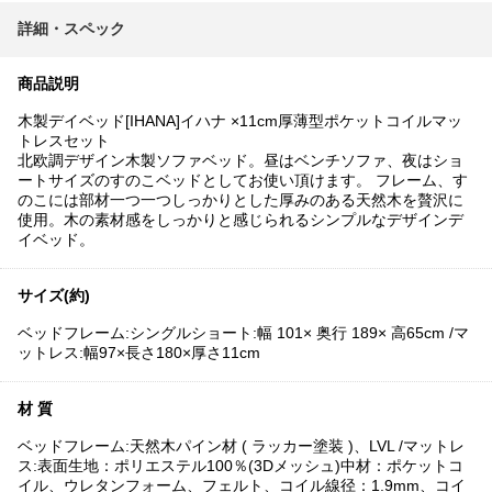
詳細・スペック
商品説明
木製デイベッド[IHANA]イハナ ×11cm厚薄型ポケットコイルマッ
トレスセット
北欧調デザイン木製ソファベッド。昼はベンチソファ、夜はショ
ートサイズのすのこベッドとしてお使い頂けます。 フレーム、す
のこには部材一つ一つしっかりとした厚みのある天然木を贅沢に
使用。木の素材感をしっかりと感じられるシンプルなデザインデ
イベッド。
サイズ(約)
ベッドフレーム:シングルショート:幅 101× 奥行 189× 高65cm /マ
ットレス:幅97×長さ180×厚さ11cm
材 質
ベッドフレーム:天然木パイン材 ( ラッカー塗装 )、LVL /マットレ
ス:表面生地：ポリエステル100％(3Dメッシュ)中材：ポケットコ
イル、ウレタンフォーム、フェルト、コイル線径：1.9mm、コイ