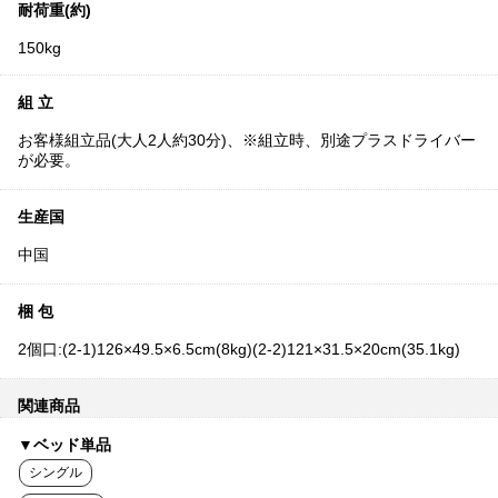
耐荷重(約)
150kg
組 立
お客様組立品(大人2人約30分)、※組立時、別途プラスドライバー
が必要。
生産国
中国
梱 包
2個口:(2-1)126×49.5×6.5cm(8kg)(2-2)121×31.5×20cm(35.1kg)
関連商品
▼ベッド単品
シングル