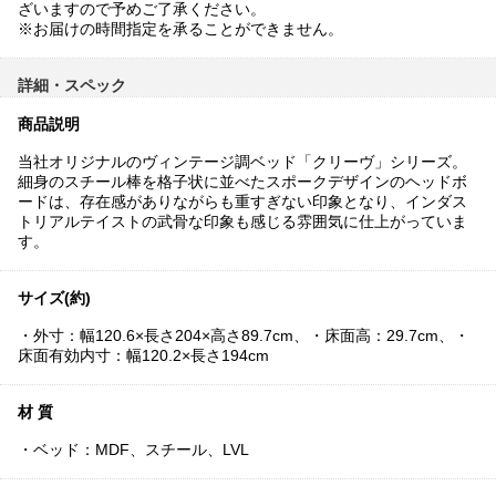
ざいますので予めご了承ください。
※お届けの時間指定を承ることができません。
詳細・スペック
商品説明
当社オリジナルのヴィンテージ調ベッド「クリーヴ」シリーズ。
細身のスチール棒を格子状に並べたスポークデザインのヘッドボ
ードは、存在感がありながらも重すぎない印象となり、インダス
トリアルテイストの武骨な印象も感じる雰囲気に仕上がっていま
す。
サイズ(約)
・外寸：幅120.6×長さ204×高さ89.7cm、・床面高：29.7cm、・
床面有効内寸：幅120.2×長さ194cm
材 質
・ベッド：MDF、スチール、LVL