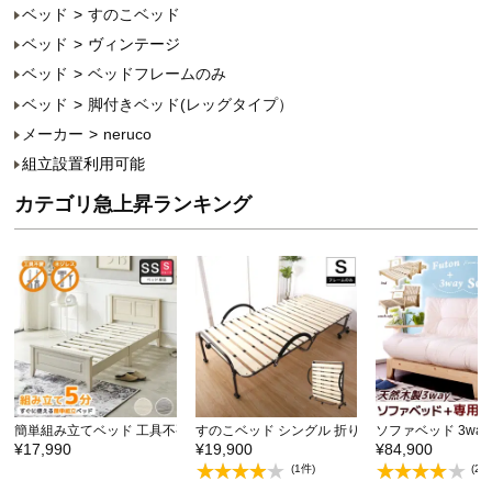
ベッド
すのこベッド
ベッド
ヴィンテージ
ベッド
ベッドフレームのみ
ベッド
脚付きベッド(レッグタイプ）
メーカー
neruco
組立設置利用可能
カテゴリ急上昇ランキング
簡単組み立てベッド 工具不要 5分で完成 すのこベッド…
すのこベッド シングル 折りたたみ キャスター付き
ソファベッド 3wa
¥17,990
¥19,900
¥84,900
(1件)
(2件