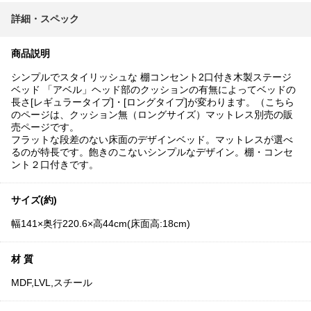
詳細・スペック
商品説明
シンプルでスタイリッシュな 棚コンセント2口付き木製ステージ
ベッド 「アベル」ヘッド部のクッションの有無によってベッドの
長さ[レギュラータイプ]・[ロングタイプ]が変わります。（こちら
のページは、クッション無（ロングサイズ）マットレス別売の販
売ページです。
フラットな段差のない床面のデザインベッド。マットレスが選べ
るのが特長です。飽きのこないシンプルなデザイン。棚・コンセ
ント２口付きです。
サイズ(約)
幅141×奥行220.6×高44cm(床面高:18cm)
材 質
MDF,LVL,スチール