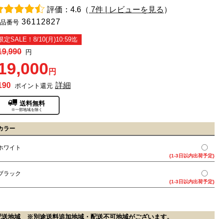
評価：4.6（
7件 | レビューを見る
）
36112827
品番号
限定SALE！8/10(月)10:59迄
19,990
円
19,000
円
190
詳細
ポイント還元
送料無料
※一部地域を除く
カラー
ホワイト
{1-3日以内出荷予定}
ブラック
{1-3日以内出荷予定}
配送地域 ※別途送料追加地域・配送不可地域がございます。