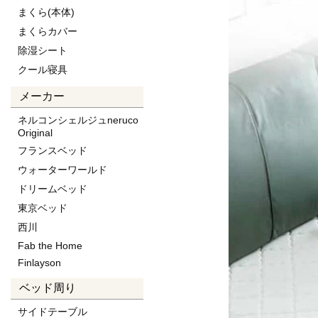
まくら(本体)
★ロングサイズ
まくらカバー
シングル(97×210×15cm)
除湿シート
クール寝具
メーカー
ネルコンシェルジュneruco
Original
フランスベッド
ウォーターワールド
ドリームベッド
東京ベッド
西川
Fab the Home
Finlayson
ベッド周り
サイドテーブル