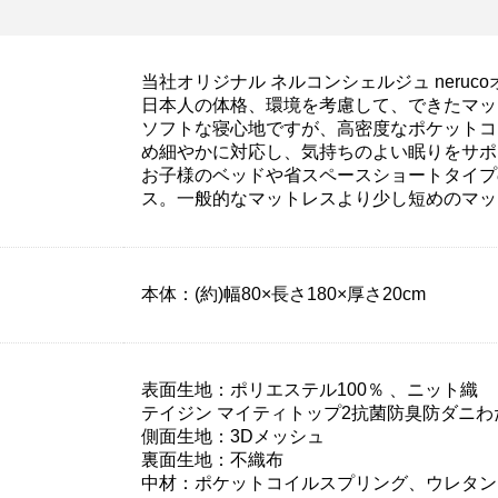
当社オリジナル ネルコンシェルジュ ner
日本人の体格、環境を考慮して、できたマッ
ソフトな寝心地ですが、高密度なポケットコ
め細やかに対応し、気持ちのよい眠りをサポ
お子様のベッドや省スペースショートタイプ
ス。一般的なマットレスより少し短めのマッ
本体：(約)幅80×長さ180×厚さ20cm
表面生地：ポリエステル100％ 、ニット織
テイジン マイティトップ2抗菌防臭防ダニわ
側面生地：3Dメッシュ
裏面生地：不織布
中材：ポケットコイルスプリング、ウレタン