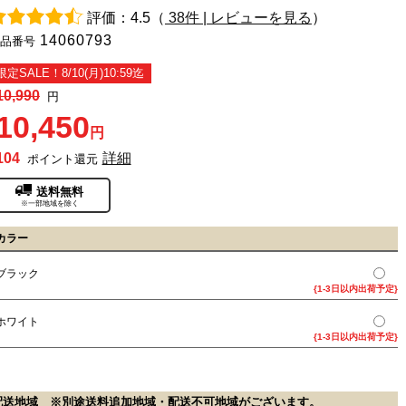
評価：4.5（
38件 | レビューを見る
）
14060793
品番号
限定SALE！8/10(月)10:59迄
10,990
円
10,450
円
104
詳細
ポイント還元
送料無料
※一部地域を除く
カラー
ブラック
{1-3日以内出荷予定}
ホワイト
{1-3日以内出荷予定}
配送地域 ※別途送料追加地域・配送不可地域がございます。