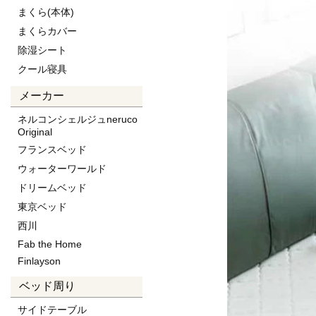
まくら(本体)
セミシングル(80×195×15cm)
まくらカバー
★ロングサイズ
除湿シート
シングル(97×210×15cm)
クール寝具
メーカー
ネルコンシェルジュneruco
Original
フランスベッド
ウォーターワールド
ドリームベッド
東京ベッド
西川
Fab the Home
Finlayson
ベッド周り
サイドテーブル