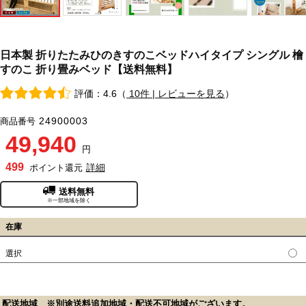
日本製 折りたたみひのきすのこベッドハイタイプ シングル 檜
すのこ 折り畳みベッド【送料無料】
評価：4.6（
10件 | レビューを見る
）
24900003
商品番号
49,940
円
499
詳細
ポイント還元
送料無料
※一部地域を除く
在庫
選択
配送地域 ※別途送料追加地域・配送不可地域がございます。