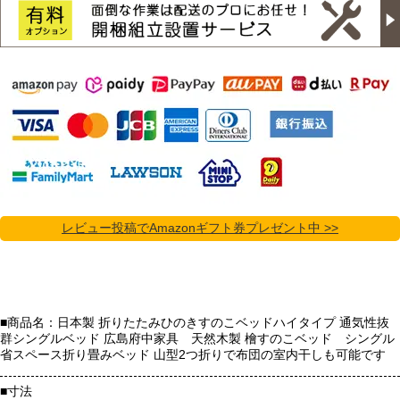
レビュー投稿でAmazonギフト券プレゼント中 >>
■商品名：日本製 折りたたみひのきすのこベッドハイタイプ 通気性抜
群シングルベッド 広島府中家具 天然木製 檜すのこベッド シングル
省スペース折り畳みベッド 山型2つ折りで布団の室内干しも可能です
■寸法