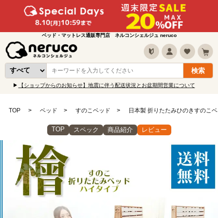
ベッド・マットレス通販専門店 ネルコンシェルジュ neruco
【ショップからのお知らせ】地震に伴う配送状況とお盆期間営業について
TOP
ベッド
すのこベッド
日本製 折りたたみひのきすのこベ
TOP
スペック
商品紹介
レビュー