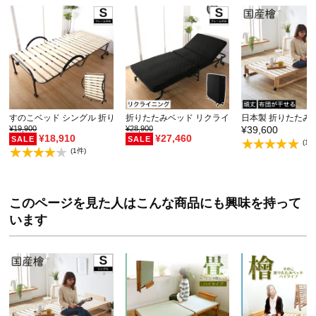
すのこベッド シングル 折りたたみ キャスター付き 収…
折りたたみベッド リクライニングベッド シングル
日本製 折りたたみ
¥19,900
¥28,900
¥39,600
¥18,910
¥27,460
(16
(1件)
このページを見た人はこんな商品にも興味を持って
います