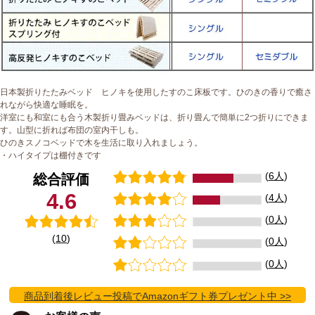
日本製折りたたみベッド ヒノキを使用したすのこ床板です。ひのきの香りで癒さ
れながら快適な睡眠を。
洋室にも和室にも合う木製折り畳みベッドは、折り畳んで簡単に2つ折りにできま
す。山型に折れば布団の室内干しも。
ひのきスノコベッドで木を生活に取り入れましょう。
・ハイタイプは棚付きです
(
6人
)
総合評価
4.6
(
4人
)
(
0人
)
(
10
)
(
0人
)
(
0人
)
商品到着後レビュー投稿でAmazonギフト券プレゼント中 >>