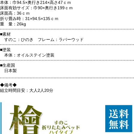
本体：巾94.5×奥行き214×高さ47ｃｍ
床面有効サイズ：巾90×奥行き199ｃｍ
床面高：36ｃｍ
折り畳み時：31×94.5×135ｃｍ
重 量：26kg
■素材
すのこ：ひのき フレーム：ラバーウッド
■塗装
本体：オイルステイン塗装
■生産国
日本製
◆備考◆
組立時間目安：大人2人20分