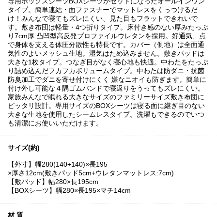
専用ボックスシーツBOXシーツがセットになったオールインワン
タイプ。簡単連結・面ファスナーでマットレスをくっつけるだ
け！みんなで寝てもズレにくい、見た目もフラットできれいで
す。敷き布団は軽量・4つ折りタイプ。床付き感のない厚みたっぷ
り7cm厚 凸凹型高反発プロファイルウレタンを採用。好通気、点
で身体を支える体圧分散性も特長です。カバー（側地）は全面通
気性のよいメッシュ生地。湿気はため込みません。敷きパッドは
大きな1枚タイプ。つなぎ目がなく寝心地も快適。中わたをたっぷ
り詰め込んだフカフカボリュームタイプ。中わたは防ダニ・抗菌
防臭加工でダニを寄せ付けにくく 嫌なニオイも防ぎます。簡単に
付け外し可能な４隅ゴムバンドで寝返りをうってもズレにくい。
家族みんなで眠れる大きなサイズのファミリーサイズ敷き布団に
ピッタリ設計。専用サイズのBOXシーツは寝る面に継ぎ目のない
大きな生地を使用したシームレスタイプ。洗濯もできるのでいつ
も清潔にお使いいただけます。
サイズ(約)
【外寸】幅280(140+140)×長195
×厚さ12cm(敷きパッド5cm+ウレタンマットレス:7cm)
【敷パッド】幅280×長195cm
【BOXシーツ】幅280×長195×マチ14cm
材 質