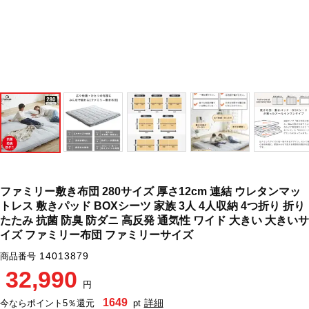
ファミリー敷き布団 280サイズ 厚さ12cm 連結 ウレタンマッ
トレス 敷きパッド BOXシーツ 家族 3人 4人収納 4つ折り 折り
たたみ 抗菌 防臭 防ダニ 高反発 通気性 ワイド 大きい 大きいサ
イズ ファミリー布団 ファミリーサイズ
14013879
商品番号
32,990
円
1649
詳細
今ならポイント5％還元
pt