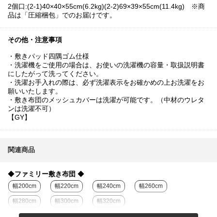
2個口:(2-1)40×40×55cm(6.2kg)(2-2)69×39×55cm(11.4kg) ※商
品は「圧縮梱包」でのお届けです。
その他・注意事項
・敷きパッド四隅ゴム仕様
・洗濯機をご使用の場合は、お使いの洗濯機の容量・取扱説明書
にしたがって洗ってください。
・洗濯お手入れの際は、必ず洗濯表示をお確かめの上お洗濯をお
願いいたします。
・敷き布団のメッシュカバーは洗濯が可能です。（中材のウレタ
ンは洗濯不可）
【GY】
関連商品
◆
ファミリー敷き布団
◆
幅200cm
幅220cm
幅240cm
幅260cm
幅280cm
幅300cm
幅320cm