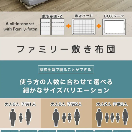
▼ファミリー敷き布団専用敷きパッド・単品
幅200cm
幅220cm
幅240cm
幅260cm
幅280cm
幅300cm
幅320cm