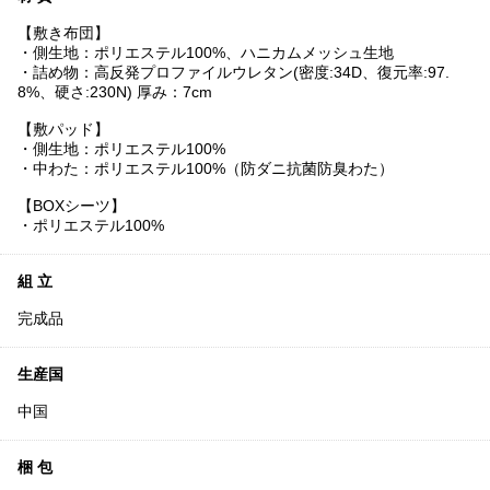
【敷き布団】
・側生地：ポリエステル100%、ハニカムメッシュ生地
・詰め物：高反発プロファイルウレタン(密度:34D、復元率:97.
8%、硬さ:230N) 厚み：7cm
【敷パッド】
・側生地：ポリエステル100%
・中わた：ポリエステル100%（防ダニ抗菌防臭わた）
【BOXシーツ】
・ポリエステル100%
組 立
完成品
生産国
中国
梱 包