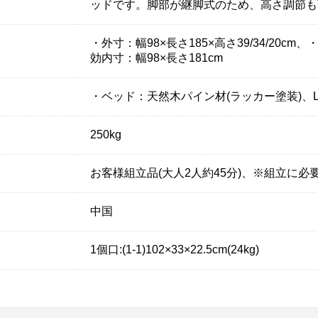
ッドです。脚部が継脚式のため、高さ調節も
・外寸：幅98×長さ185×高さ39/34/20cm、
効内寸：幅98×長さ181cm
・ベッド：天然木パイン材(ラッカー塗装)、L
250kg
お客様組立品(大人2人約45分)、※組立に
中国
1個口:(1-1)102×33×22.5cm(24kg)