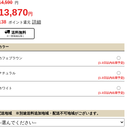
14,590
円
13,870
円
138
詳細
ポイント還元
送料無料
※一部地域を除く
カラー
カフェブラウン
{1-3日以内出荷予定}
ナチュラル
{1-3日以内出荷予定}
ホワイト
{1-3日以内出荷予定}
配送地域 ※別途送料追加地域・配送不可地域がございます。