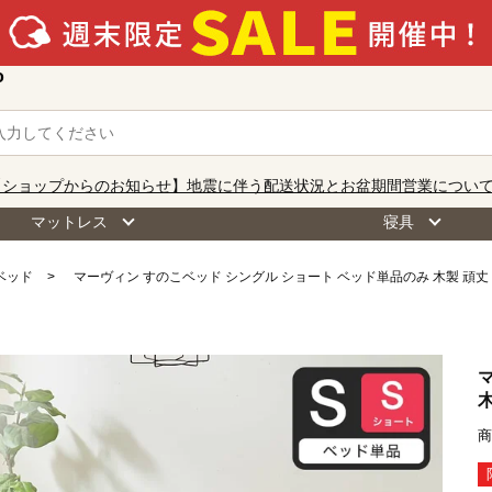
o
【ショップからのお知らせ】地震に伴う配送状況とお盆期間営業につい
マットレス
寝具
ベッド
マーヴィン すのこベッド シングル ショート ベッド単品のみ 木製 頑丈 
木
商