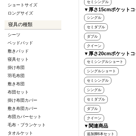
セミシングル
ショートサイズ
▼厚さ15cmポケット
ロングサイズ
シングル
寝具の種類
セミダブル
シーツ
ダブル
ベッドパッド
クイーン
敷きパッド
▼厚さ20cmポケット
寝具セット
セミシングルショート
掛け布団
シングルショート
羽毛布団
セミシングル
敷き布団
シングル
布団セット
セミダブル
掛け布団カバー
敷き布団カバー
ダブル
布団カバーセット
クイーン
毛布・ブランケット
▼関連商品
タオルケット
追加脚6本セット