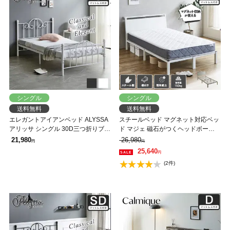
シングル
シングル
送料無料
送料無料
エレガントアイアンベッド ALYSSA
スチールベッド マグネット対応ベッ
アリッサ シングル 30D三つ折りブロ
ド マジェ 磁石がつくヘッドボード
ックウレタンマットレスセット スチ
シングル バリューマットレス付 磁
21,980
26,980
円
円
ールベッド アンティーク風 クラシ
石 マグネットスチールベッド
25,640
円
カル 新生活 一人暮らし
(2件)