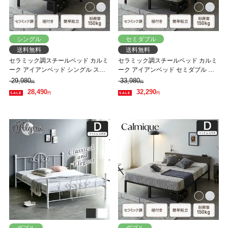
シングル
セミダブル
送料無料
送料無料
セラミック調スチールベッド カルミ
セラミック調スチールベッド カルミ
ーク アイアンベッド シングル スー
ーク アイアンベッド セミダブル バ
パーハードマットレス付 スチールベ
リューマットレス付 スチールベッド
29,980
33,980
円
円
ッド スチールベッドフレーム
スチールベッドフレーム
28,490
32,290
円
円
ダブル
ダブル