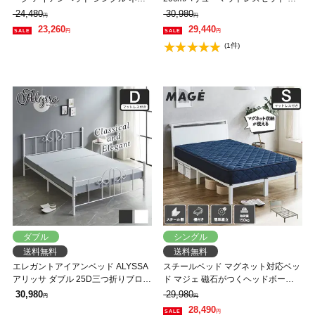
コZマットレス付 スチールベッド ス
イアンベッド| パイプベッド すのこ
24,480
30,980
円
円
チールベッドフレーム
ベッド ベッドフレーム
23,260
29,440
円
円
(1件)
ダブル
シングル
送料無料
送料無料
エレガントアイアンベッド ALYSSA
スチールベッド マグネット対応ベッ
アリッサ ダブル 25D三つ折りブロッ
ド マジェ 磁石がつくヘッドボード
クウレタンマットレスセット スチー
シングル スーパーハードマットレス
30,980
29,980
円
円
ルベッド アンティーク風 クラシカ
付 磁石
28,490
円