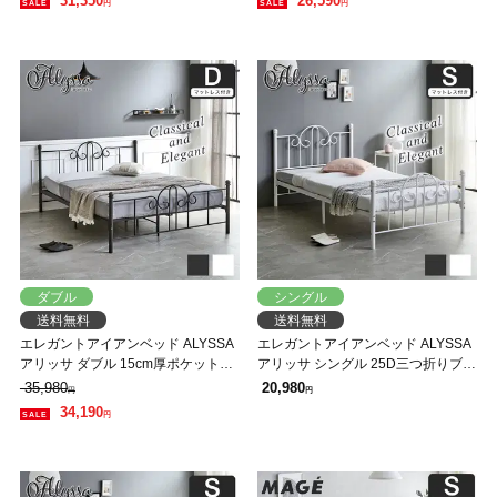
31,350
26,590
円
円
イドポケット付
ダブル
シングル
送料無料
送料無料
エレガントアイアンベッド ALYSSA
エレガントアイアンベッド ALYSSA
アリッサ ダブル 15cm厚ポケットコ
アリッサ シングル 25D三つ折りブロ
イルマットレスセット スチールベッ
ックウレタンマットレスセット スチ
35,980
20,980
円
円
ド アンティーク風 クラシカル 新生
ールベッド アンティーク風 クラシ
34,190
円
活 一人暮らし
カル 新生活 一人暮らし