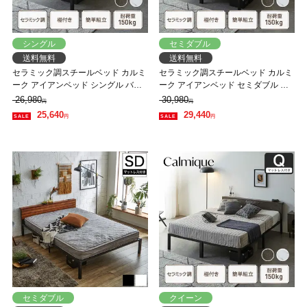
シングル
セミダブル
送料無料
送料無料
セラミック調スチールベッド カルミ
セラミック調スチールベッド カルミ
ーク アイアンベッド シングル バリ
ーク アイアンベッド セミダブル ネ
ューマットレス付 スチールベッド
ルコZマットレス付 スチールベッド
26,980
30,980
円
円
スチールベッドフレーム
スチールベッドフレーム
25,640
29,440
円
円
セミダブル
クイーン