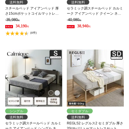
送料無料
送料無料
スチールベッド アイアンベッド 厚
セラミック調スチールベッド カルミ
さ15cmポケットコイルマットレス
ーク アイアンベッド クイーン ネル
セット セミダブル 棚付きベッド コ
コZマットレス付 スチールベッド ス
35,980
40,980
円
円
ンセント 【大型家具配送】
チールベッドフレーム
34,190
38,940
円
円
(4件)
シングル
セミダブル
送料無料
送料無料
セラミック調スチールベッド カルミ
REGLS2 レグルス2 セミダブル 厚さ
ーク アイアンベッド シングル ネル
20cmバリューマットレスセット ア