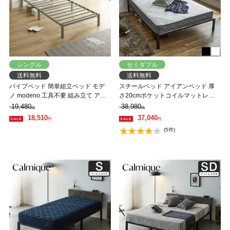
シングル
セミダブル
送料無料
送料無料
パイプベッド 簡単組立ベッド モデ
スチールベッド アイアンベッド 厚
ノ modeno 工具不要 組み立て アイ
さ20cmポケットコイルマットレス
アンベッド スチールベッド シング
セット セミダブル 棚付きベッド コ
19,480
38,980
円
円
ル ネルコZマットレス付 通気性 お手
ンセント 【大型家具配送】
18,510
37,040
円
円
入れ簡単 頑丈
(5件)