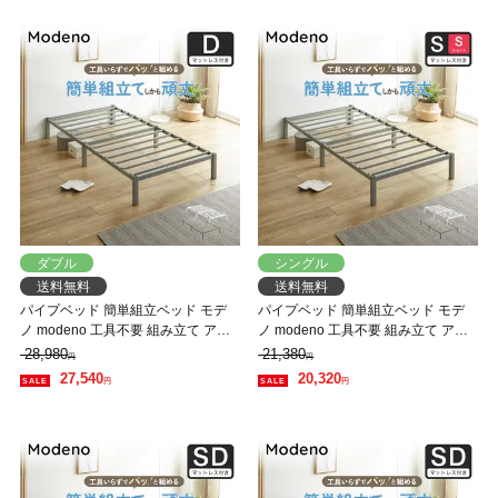
ダブル
シングル
送料無料
送料無料
パイプベッド 簡単組立ベッド モデ
パイプベッド 簡単組立ベッド モデ
ノ modeno 工具不要 組み立て アイ
ノ modeno 工具不要 組み立て アイ
アンベッド スチールベッド ダブル
アンベッド スチールベッド シング
28,980
21,380
円
円
ネルコZマットレス付 通気性 お手入
ルショート バリューマットレス付
27,540
20,320
円
円
れ簡単 頑丈
通気性 お手入れ簡単 頑丈