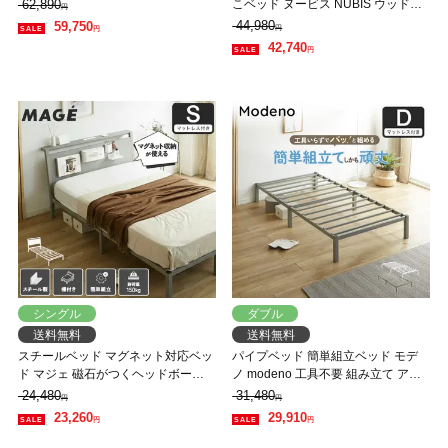
アンベッド スチールベッド ダブル
62,890
こベッド ヌービス NUBIS ウッドス
円
国産交互配列マットレス付 通気性
プリング アイアンベッド スチール
44,980
59,750
円
円
お手入れ簡単 頑丈
ベッド 体圧分散 シングル ホワイト
42,740
円
ハイブリッドマットレス付 【大型家
具配送】
シングル
ダブル
送料無料
送料無料
スチールベッド マグネット対応ベッ
パイプベッド 簡単組立ベッド モデ
ド マジェ 磁石がつくヘッドボード
ノ modeno 工具不要 組み立て アイ
シングル ネルコZマットレス付 磁石
アンベッド スチールベッド ダブル
24,480
31,480
円
円
マグネットスチールベッド
バリューマットレス付 通気性 お手
23,260
29,910
円
円
入れ簡単 頑丈