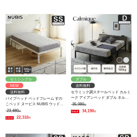
ル 新生活 一人暮らし
セミシングル
ダブル
NEW
送料無料
送料無料
セラミック調スチールベッド カルミ
ーク アイアンベッド ダブル ネルコZ
パイプベッド ベッドフレーム すの
マットレス付 スチールベッド スチ
こベッド ヌービス NUBIS ウッドス
35,980
円
ールベッドフレーム
プリング アイアンベッド スチール
23,480
34,190
円
円
ベッド 体圧分散 セミシングル ホワ
22,310
円
イト ネルコZマットレス付 【大型家
具配送】