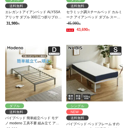
送料無料
送料無料
エレガントアイアンベッド ALYSSA
セラミック調スチールベッド カルミ
アリッサ ダブル 30D三つ折りブロッ
ーク アイアンベッド ダブル スーパ
クウレタンマットレスセット スチー
ーハードマットレス付 スチールベッ
31,980
45,980
円
円
ルベッド アンティーク風 クラシカ
ド スチールベッドフレーム
43,690
円
ル 新生活 一人暮らし
ダブル
シングル
送料無料
NEW
パイプベッド 簡単組立ベッド モデ
送料無料
ノ modeno 工具不要 組み立て アイ
パイプベッド ベッドフレーム すの