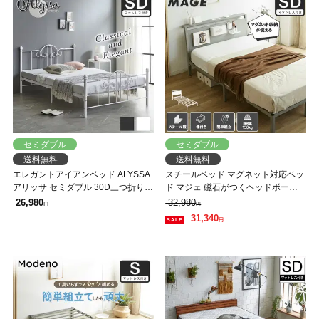
セミダブル
セミダブル
送料無料
送料無料
エレガントアイアンベッド ALYSSA
スチールベッド マグネット対応ベッ
アリッサ セミダブル 30D三つ折りブ
ド マジェ 磁石がつくヘッドボード
ロックウレタンマットレスセット ス
セミダブル ネルコZマットレス付 磁
26,980
32,980
円
円
チールベッド アンティーク風 クラ
石 マグネットスチールベッド
31,340
円
シカル 新生活 一人暮らし