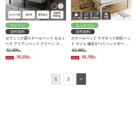
クイーン
セミダブル
送料無料
送料無料
セラミック調スチールベッド カルミ
スチールベッド マグネット対応ベッ
ーク アイアンベッド クイーン スー
ド マジェ 磁石がつくヘッドボード
パーハードマットレス付 スチールベ
セミダブル 国産交互配列マットレス
52,890
63,980
円
円
ッド スチールベッドフレーム
付 磁石
50,250
60,790
円
円
1
2
>