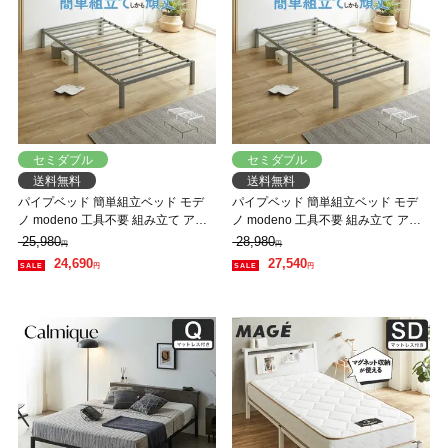
セミダブル
セミダブル
送料無料
送料無料
パイプベッド 簡単組立ベッド モデ
パイプベッド 簡単組立ベッド モデ
ノ modeno 工具不要 組み立て アイ
ノ modeno 工具不要 組み立て アイ
アンベッド スチールベッド セミダ
アンベッド スチールベッド セミダ
25,980
28,980
円
円
ブル ネルコZマットレス付 通気性 お
ブル バリューマットレス付 通気性
24,690
27,540
円
円
手入れ簡単 頑丈
お手入れ簡単 頑丈