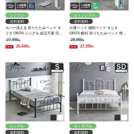
シングル
セミシングル
送料無料
送料無料
カバー洗える 折りたたみベッド オ
介護ベッド 補助ベッド オリタ
リタ ORITA シングル 組立不要 完成
ORITA 幅91 折りたたみベッド 簡単
品 コンパクト 省スペース 折りたた
組立 コンパクト 撥水カバー 防汚 マ
27,990
28,990
円
円
み マットレス付 キャスター付 サイ
ットレス付 手すり付き キャスター
26,600
27,550
円
円
ドポケット付
付 サイドポケット付
シングル
セミダブル
送料無料
送料無料