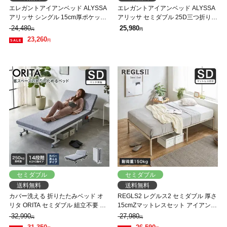
エレガントアイアンベッド ALYSSA
エレガントアイアンベッド ALYSSA
アリッサ シングル 15cm厚ポケット
アリッサ セミダブル 25D三つ折りブ
コイルマットレスセット スチールベ
ロックウレタンマットレスセット ス
24,480
25,980
円
円
ッド アンティーク風 クラシカル 新
チールベッド アンティーク風 クラ
23,260
円
生活 一人暮らし
シカル 新生活 一人暮らし
セミダブル
セミダブル
送料無料
送料無料
カバー洗える 折りたたみベッド オ
REGLS2 レグルス2 セミダブル 厚さ
リタ ORITA セミダブル 組立不要 完
15cmZマットレスセット アイアンベ
成品 コンパクト 省スペース 折りた
ッド| パイプベッド すのこベッド ベ
32,990
27,980
円
円
たみ マットレス付 キャスター付 サ
ッドフレーム サンドブラウン