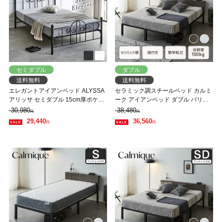
セミダブル
ダブル
送料無料
送料無料
エレガントアイアンベッド ALYSSA
セラミック調スチールベッド カルミ
アリッサ セミダブル 15cm厚ポケッ
ーク アイアンベッド ダブル バリュ
トコイルマットレスセット スチール
ーマットレス付 スチールベッド ス
30,980
38,480
円
円
ベッド アンティーク風 クラシカル
チールベッドフレーム
29,440
36,560
円
円
新生活 一人暮らし