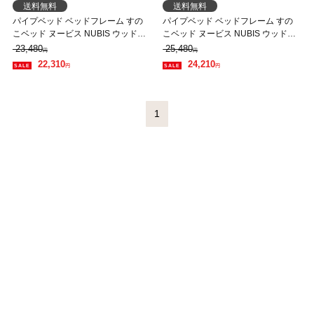
送料無料
送料無料
パイプベッド ベッドフレーム すの
パイプベッド ベッドフレーム すの
こベッド ヌービス NUBIS ウッドス
こベッド ヌービス NUBIS ウッドス
プリング アイアンベッド スチール
プリング アイアンベッド スチール
23,480
25,480
円
円
ベッド 体圧分散 セミシングル ホワ
ベッド 体圧分散 セミシングル ホワ
22,310
24,210
円
円
イト ネルコZマットレス付 【大型家
イト バリューマットレス付 【大型
具配送】
家具配送】
1