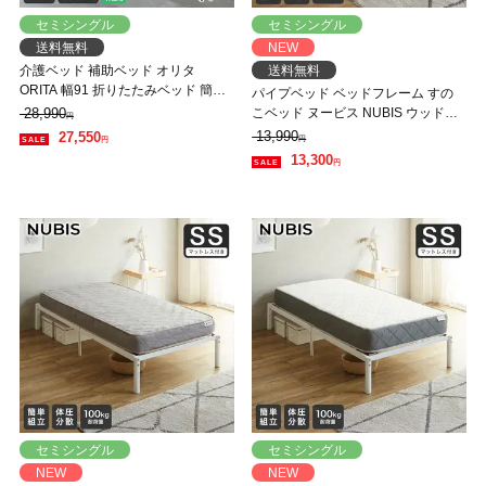
セミシングル
セミシングル
送料無料
NEW
介護ベッド 補助ベッド オリタ
送料無料
ORITA 幅91 折りたたみベッド 簡単
パイプベッド ベッドフレーム すの
組立 コンパクト 撥水カバー 防汚 マ
28,990
こベッド ヌービス NUBIS ウッドス
円
ットレス付 手すり付き キャスター
プリング アイアンベッド スチール
13,990
27,550
円
円
付 サイドポケット付
ベッド 体圧分散 セミシングル ホワ
13,300
円
イト フレームのみ
セミシングル
セミシングル
NEW
NEW