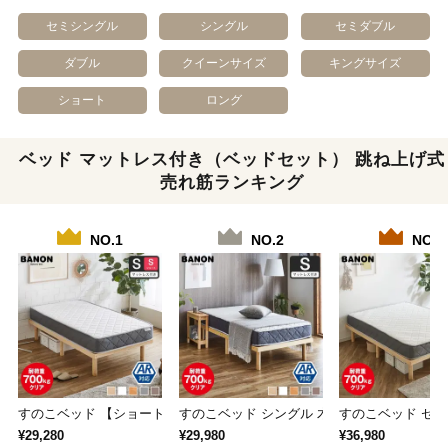
セミシングル
シングル
セミダブル
ダブル
クイーンサイズ
キングサイズ
ショート
ロング
ベッド マットレス付き（ベッドセット） 跳ね上げ式
売れ筋ランキング
NO.1
NO.2
NO.3
すのこベッド 【ショートシングル】 長さ180…
すのこベッド シングル 木製ベッド マットレ
すのこベッド セミ
¥29,280
¥29,980
¥36,980