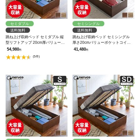
セミダブル
セミシングル
送料無料
送料無料
跳ね上げ収納ベッド セミダブル 縦
跳ね上げ収納ベッド セミシングル
型リフトアップ 20cm厚バリューポ
厚さ20cmバリューポケットコイル
ケットコイルマットレスセット 深さ
マットレス付き ウッドスプリング
54,980
41,480
円
円
30cm ガス圧式収納ベッドウッドス
棚付き コンセント付 深さ30cm【大
(5件)
プリング 棚 【大型家具配送】
型家具配送】