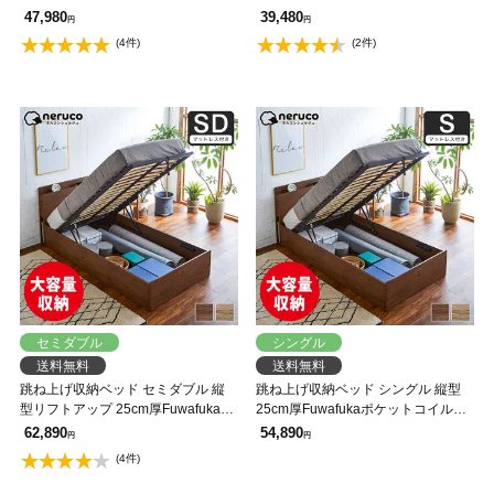
ットレスセット 深さ30cm ガス圧式
ットレス付き ウッドスプリング 棚
47,980
39,480
円
円
収納ベッドウッドスプリング 棚
付き コンセント付き 深さ30cm 【大
(4件)
(2件)
【大型家具配送】
型家具配送】
セミダブル
シングル
送料無料
送料無料
跳ね上げ収納ベッド セミダブル 縦
跳ね上げ収納ベッド シングル 縦型
型リフトアップ 25cm厚Fuwafukaポ
25cm厚Fuwafukaポケットコイルマ
ケットコイルマットレスセット 深さ
ットレスセット 深さ30cm ガス圧式
62,890
54,890
円
円
30cm ガス圧式収納ベッド ウッドス
収納ベッド ウッドスプリング 棚
(4件)
プリング 棚 【大型家具配送】
【大型家具配送】