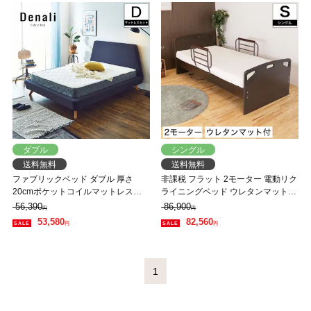
ダブル
シングル
送料無料
送料無料
ファブリックベッド ダブル 厚さ
非課税 フラット 2モーター 電動リク
20cmポケットコイルマットレスセ
ライニングベッド ウレタンマットレ
ット 木製 すのこ ネイビー ベッド フ
ス シングル パネル型ベッド フラッ
56,390
86,900
円
円
ァブリックベッド ダブルベッド マ
ト 背上げと脚上げが同時動作
53,580
82,560
円
円
ットレスセット 木製ベッド すのこ
ベッド 【大型家具配送】
1