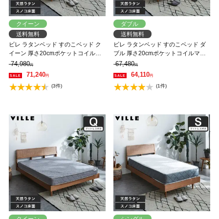
クイーン
ダブル
送料無料
送料無料
ビレ ラタンベッド すのこベッド ク
ビレ ラタンベッド すのこベッド ダ
イーン 厚さ20cmポケットコイルマ
ブル 厚さ20cmポケットコイルマッ
ットレスセット 木製 オーク材 【大
トレスセット 木製 オーク材 【大型
74,980
67,480
円
円
型家具配送】
家具配送】
71,240
64,110
円
円
(3件)
(1件)
クイーン
シングル