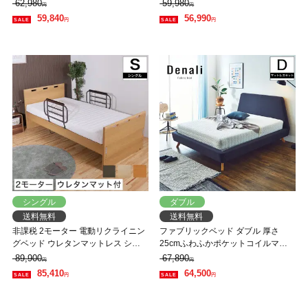
マットレスセット 木製 オーク材
マットレスセット 木製 オーク材
62,980
59,980
円
円
【大型家具配送】
【大型家具配送】
59,840
56,990
円
円
シングル
ダブル
送料無料
送料無料
非課税 2モーター 電動リクライニン
ファブリックベッド ダブル 厚さ
グベッド ウレタンマットレス シン
25cmふわふかポケットコイルマッ
グル パネル型ベッド フラット 背上
トレスセット 木製 すのこ ネイビー
89,900
67,890
円
円
げと脚上げが同時動作
ベッド ファブリックベッド ダブル
85,410
64,500
円
円
ベッド マットレスセット 木製ベッ
ド すのこベッド 【大型家具配送】