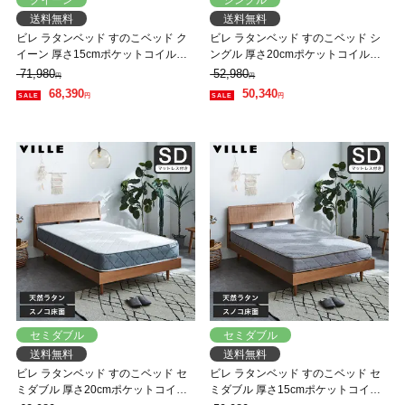
送料無料
送料無料
ビレ ラタンベッド すのこベッド ク
ビレ ラタンベッド すのこベッド シ
イーン 厚さ15cmポケットコイルマ
ングル 厚さ20cmポケットコイルマ
ットレスセット 木製 オーク材 【大
ットレスセット 木製 オーク材 【大
71,980
52,980
円
円
型家具配送】
型家具配送】
68,390
50,340
円
円
セミダブル
セミダブル
送料無料
送料無料
ビレ ラタンベッド すのこベッド セ
ビレ ラタンベッド すのこベッド セ
ミダブル 厚さ20cmポケットコイル
ミダブル 厚さ15cmポケットコイル