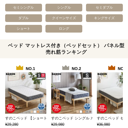
セミシングル
シングル
セミダブル
ダブル
クイーンサイズ
キングサイズ
ショート
ロング
ベッド マットレス付き（ベッドセット） パネル型
売れ筋ランキング
NO.1
NO.2
NO.3
すのこベッド 【ショートシングル】 長さ180…
すのこベッド シングル 木製ベッド マットレ
すのこベッド セミ
¥29,280
¥29,980
¥36,980