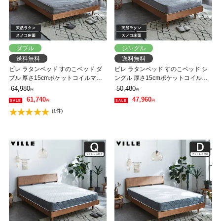
ダブル
シングル
送料無料
送料無料
ビレ ラタンベッド すのこベッド ダ
ビレ ラタンベッド すのこベッド シ
ブル 厚さ15cmポケットコイルマッ
ングル 厚さ15cmポケットコイルマ
トレスセット 木製 オーク材 【大型
ットレスセット 木製 オーク材 【大
64,980
50,480
円
円
家具配送】
型家具配送】
61,740
47,960
円
円
(1件)