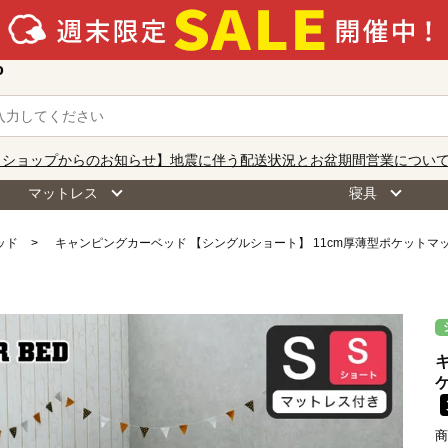
o
【ショップからのお知らせ】地震に伴う配送状況とお盆期間営業につい
マットレス
寝具
ッド
キャンピングカーベッド 【シングルショート】 11cm厚薄型ポケットマ
商