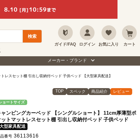
ガイド/FAQ
ログイン
お気に入り
カート
て
メーカー・ブランド
ットレスセット棚 引出し収納付ベッド 子供ベッド 【大型家具配送】
TOP
スペック
商品紹介
レビュー
ショートサイズ
キャンピングカーベッド 【シングルショート】 11cm厚薄型ポ
ケットマットレスセット棚 引出し収納付ベッド 子供ベッド
大型家具配送
36113616
品番号