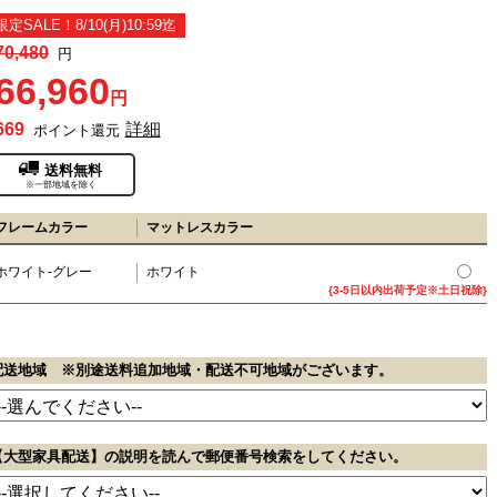
限定SALE！8/10(月)10:59迄
70,480
円
66,960
円
669
詳細
ポイント還元
送料無料
※一部地域を除く
フレームカラー
マットレスカラー
ホワイト-グレー
ホワイト
{3-5日以内出荷予定※土日祝除}
配送地域 ※別途送料追加地域・配送不可地域がございます。
【大型家具配送】の説明を読んで郵便番号検索をしてください。