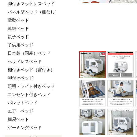
脚付きマットレスベッド
パネル型ベッド（棚なし）
電動ベッド
連結ベッド
親子ベッド
子供用ベッド
日本製（国産）ベッド
ヘッドレスベッド
棚付きベッド（宮付き）
脚付きベッド
照明・ライト付きベッド
コンセント付きベッド
パレットベッド
エアーベッド
簡易ベッド
ゲーミングベッド