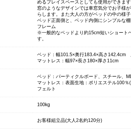
めるプレイスペースとしても使用ができます
窓のようなデザインでは車窓気分でお子様が
らします。また大人の方がベッドの中の様子
ベッド正面側と、ベッド内側にシンプルな棚
フレーム
※一般的なベッドより約15cm短いショート
す。
ベッド：幅101.5×奥行183.4×高さ142.4cm
マットレス：幅97×長さ180×厚さ11cm
ベッド：パーティクルボード、スチール、M
マットレス：表面生地：ポリエステル100％
フェルト
100kg
お客様組立品(大人2名約120分)