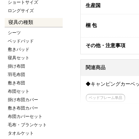
ショートサイズ
生産国
ロングサイズ
寝具の種類
梱 包
シーツ
ベッドパッド
その他・注意事項
敷きパッド
寝具セット
掛け布団
関連商品
羽毛布団
敷き布団
◆キャンピングカーベッド 
布団セット
ベッドフレーム単品
掛け布団カバー
11cm厚薄型ポケットマット
敷き布団カバー
布団カバーセット
三つ折りウレタンマットレス
毛布・ブランケット
タオルケット