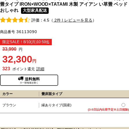
畳タイプ IRON×WOOD×TATAMI 木製 アイアン い草畳 ベッド
おしゃれ
大型家具配送
評価：4.5（
2件 | レビューを見る
）
36113090
商品番号
限定SALE！8/10(月)10:59迄
33,990
円
32,300
円
323
詳細
ポイント還元
送料無料
※一部地域を除く
カラー
畳床面タイプ
ブラウン
縁ありタイプ(国産)
{3-5日以内出荷予定※土日祝除}