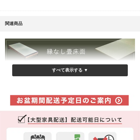
関連商品
シングル
セミダブル
ダブル
シングル
セミダブル
ダブル
■このベッドにぴったりな寝具があります。
●固綿2枚入 シキボウ「ノンスタック加工」中わた四層敷き布団