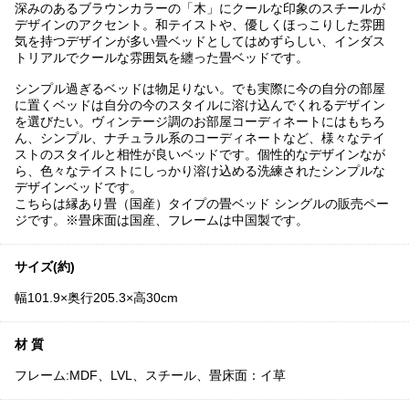
深みのあるブラウンカラーの「木」にクールな印象のスチールが
デザインのアクセント。和テイストや、優しくほっこりした雰囲
気を持つデザインが多い畳ベッドとしてはめずらしい、インダス
トリアルでクールな雰囲気を纏った畳ベッドです。
シンプル過ぎるベッドは物足りない。でも実際に今の自分の部屋
に置くベッドは自分の今のスタイルに溶け込んでくれるデザイン
を選びたい。ヴィンテージ調のお部屋コーディネートにはもちろ
ん、シンプル、ナチュラル系のコーディネートなど、様々なテイ
ストのスタイルと相性が良いベッドです。個性的なデザインなが
ら、色々なテイストにしっかり溶け込める洗練されたシンプルな
デザインベッドです。
こちらは縁あり畳（国産）タイプの畳ベッド シングルの販売ペー
ジです。※畳床面は国産、フレームは中国製です。
サイズ(約)
幅101.9×奥行205.3×高30cm
材 質
フレーム:MDF、LVL、スチール、畳床面：イ草