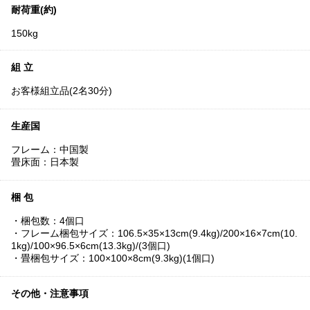
耐荷重(約)
150kg
組 立
お客様組立品(2名30分)
生産国
フレーム：中国製
畳床面：日本製
梱 包
・梱包数：4個口
・フレーム梱包サイズ：106.5×35×13cm(9.4kg)/200×16×7cm(10.
1kg)/100×96.5×6cm(13.3kg)/(3個口)
・畳梱包サイズ：100×100×8cm(9.3kg)(1個口)
その他・注意事項