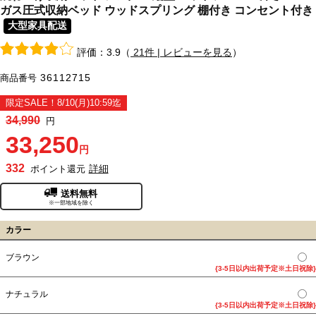
ガス圧式収納ベッド ウッドスプリング 棚付き コンセント付き
大型家具配送
評価：3.9（
21件 | レビューを見る
）
36112715
商品番号
限定SALE！8/10(月)10:59迄
34,990
円
33,250
円
332
詳細
ポイント還元
送料無料
※一部地域を除く
カラー
ブラウン
{3-5日以内出荷予定※土日祝除}
ナチュラル
{3-5日以内出荷予定※土日祝除}