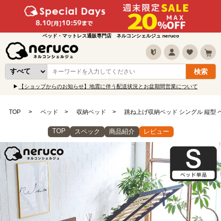
ベッド・マットレス通販専門店 ネルコンシェルジュ neruco
【ショップからのお知らせ】地震に伴う配送状況とお盆期間営業について
TOP
ベッド
収納ベッド
跳ね上げ収納ベッド シングル 縦型 
TOP
スペック
商品紹介
レビュー