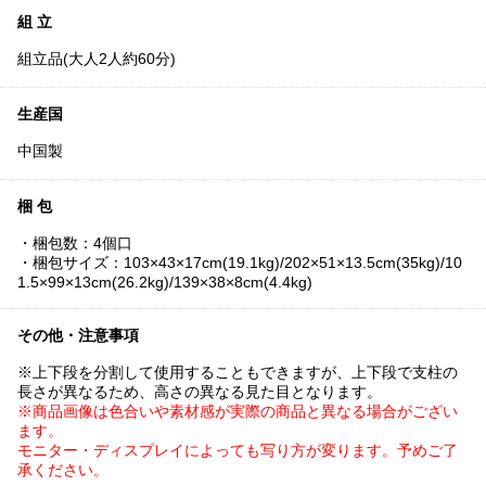
組 立
組立品(大人2人約60分)
生産国
中国製
梱 包
・梱包数：4個口
・梱包サイズ：103×43×17cm(19.1kg)/202×51×13.5cm(35kg)/10
1.5×99×13cm(26.2kg)/139×38×8cm(4.4kg)
その他・注意事項
※上下段を分割して使用することもできますが、上下段で支柱の
長さが異なるため、高さの異なる見た目となります。
※商品画像は色合いや素材感が実際の商品と異なる場合がござい
ます。
モニター・ディスプレイによっても写り方が変ります。予めご了
承ください。