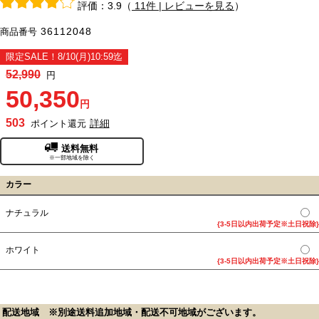
評価：3.9（
11件 | レビューを見る
）
36112048
商品番号
限定SALE！8/10(月)10:59迄
52,990
円
50,350
円
503
詳細
ポイント還元
送料無料
※一部地域を除く
カラー
ナチュラル
{3-5日以内出荷予定※土日祝除}
ホワイト
{3-5日以内出荷予定※土日祝除}
配送地域 ※別途送料追加地域・配送不可地域がございます。