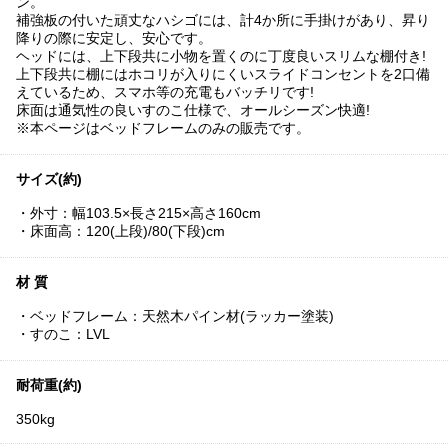
ン。
補強板の付いた頑丈なハシゴには、計4か所に手掛けがあり、昇り
降りの際に安定し、安心です。
ヘッドには、上下段共に小物を置くのに丁度良いスリムな棚付き!
上下段共に棚にはホコリが入りにくいスライドコンセントを2口備
えているため、スマホ等の充電もバッチリです!
床面は通気性の良いすのこ仕様で、オールシーズン快適!
※本ページはベッドフレームのみの販売です。
サイズ(約)
・外寸：幅103.5×長さ215×高さ160cm
・床面高：120(上段)/80(下段)cm
材 質
・ベッドフレーム：天然木パイン材(ラッカー塗装)
・すのこ：LVL
耐荷重(約)
350kg