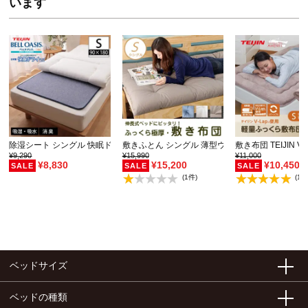
います
除湿シート シングル 快眠ドライPlusプレミアム 高…
敷きふとん シングル 薄型ウレタンマットを内蔵
敷き布団 TEIJIN 
¥9,290
¥15,990
¥11,000
¥8,830
¥15,200
¥10,450
(1件)
(1件
ベッドサイズ
ベッドの種類