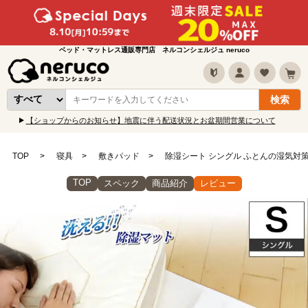
ベッド・マットレス通販専門店 ネルコンシェルジュ neruco
【ショップからのお知らせ】地震に伴う配送状況とお盆期間営業について
TOP
寝具
敷きパッド
除湿シート シングル ふとんの湿気対
TOP
スペック
商品紹介
レビュー