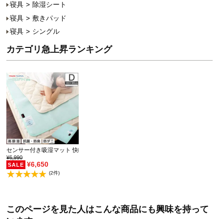
寝具
除湿シート
寝具
敷きパッド
寝具
シングル
カテゴリ急上昇ランキング
センサー付き吸湿マット 快眠ドライプラス TEIJIN…
¥6,990
¥6,650
(2件)
このページを見た人はこんな商品にも興味を持って