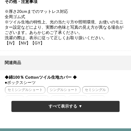
その他・注意事項
※厚さ20cmまでのマットレス対応
全周ゴム式
※ツイル生地の特性上、光の当たり方や照明環境、お使いのモニ
ター設定などにより、実際の色味と写真の見え方が異なる場合が
ございます。あらかじめご了承ください。
洗濯の際は、表示に従って正しくお取り扱いください。
【IV】【NV】【GY】
関連商品
◆
綿100％ Cottonツイル生地カバー
◆
●ボックスシーツ
セミシングルショート
シングルショート
セミシングル
シングル
セミダブル
ダブル
クイーン
キング
シングルロング
セミダブルロング
ダブルロング
●掛け布団カバー
シングル
セミダブル
ダブル
クイーン