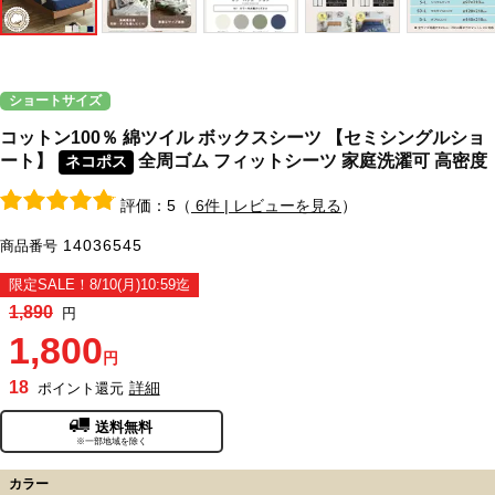
ショートサイズ
コットン100％ 綿ツイル ボックスシーツ 【セミシングルショ
ート】
全周ゴム フィットシーツ 家庭洗濯可 高密度
ネコポス
評価：5（
6件 | レビューを見る
）
14036545
商品番号
限定SALE！8/10(月)10:59迄
1,890
円
1,800
円
18
詳細
ポイント還元
送料無料
※一部地域を除く
カラー