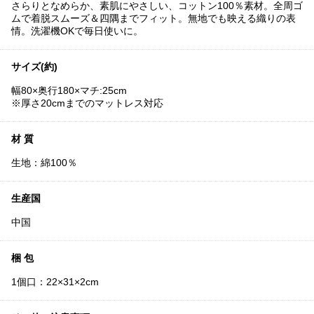
さらりとなめらか、素肌にやさしい、コットン100％素材。全周ゴ
ムで着脱スムーズ＆四隅までフィット。無地でも映える織りの表
情。洗濯機OKで毎日使いに。
サイズ(約)
幅80×奥行180×マチ:25cm
※厚さ20cmまでのマットレス対応
材 質
生地：綿100％
生産国
中国
梱 包
1個口：22×31×2cm