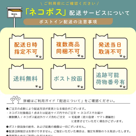
●まくらカバー（43×63cm）
1枚
２枚
●まくらカバー（50×70cm）
1枚
2枚
●カバーセット品(掛け布団カバー+ボックスシーツ+枕カバー）
シングル
セミダブル
ダブル
クイーン