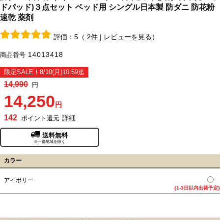
ドパッド)３点セット ベッド用 シングル日本製 防ダニ 防花粉
速乾 薬剤
評価：5（
2件 | レビューを見る
）
14013418
商品番号
限定SALE！8/10(月)10:59迄
14,990
円
14,250
円
142
詳細
ポイント還元
送料無料
※一部地域を除く
カラー
アイボリー
{1-3日以内出荷予定}