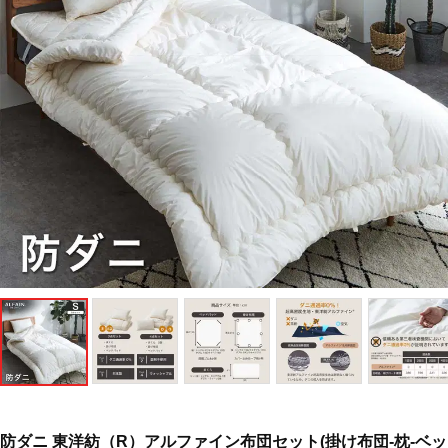
防ダニ 東洋紡（R）アルファイン布団セット(掛け布団-枕-ベッ