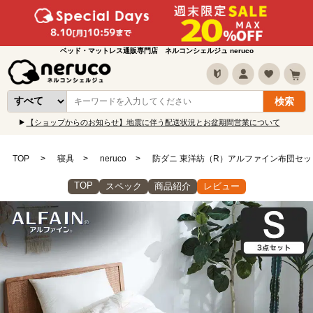
ベッド・マットレス通販専門店 ネルコンシェルジュ neruco
【ショップからのお知らせ】地震に伴う配送状況とお盆期間営業について
TOP
寝具
neruco
防ダニ 東洋紡（R）アルファイン布団セット
TOP
スペック
商品紹介
レビュー