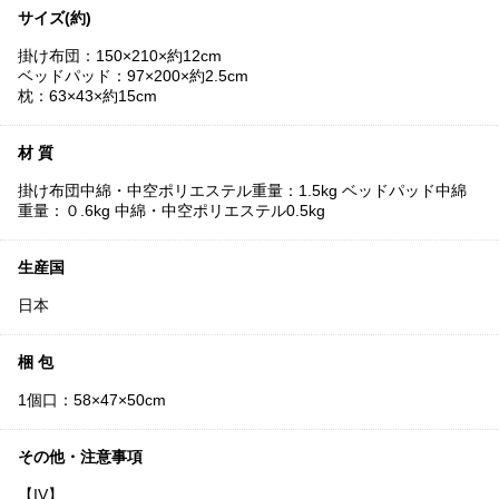
サイズ(約)
掛け布団：150×210×約12cm
ベッドパッド：97×200×約2.5cm
枕：63×43×約15cm
材 質
掛け布団中綿・中空ポリエステル重量：1.5kg ベッドパッド中綿
重量：０.6kg 中綿・中空ポリエステル0.5kg
生産国
日本
梱 包
1個口：58×47×50cm
その他・注意事項
【IV】