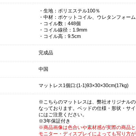
・生地：ポリエステル100％
・中材：ポケットコイル、ウレタンフォーム
・コイル数：448個
・コイル線径：1.9mm
・コイル高：9.5cm
完成品
中国
マットレス1個口:(1-1)93×30×30cm(17kg)
※こちらのマットレスは、弊社オリジナルの
なっております。ベッドの仕様・形状・サイ
にはご注意ください。
※3年保証付き
※商品画像は色合いや素材感が実際の商品と
モニター・ディスプレイによっても写り方が