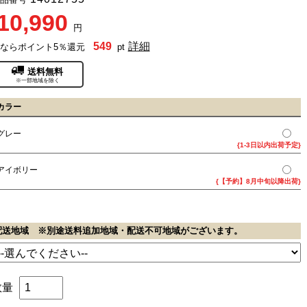
10,990
円
549
詳細
ならポイント5％還元
pt
送料無料
※一部地域を除く
カラー
グレー
{1-3日以内出荷予定}
アイボリー
{【予約】8月中旬以降出荷}
配送地域 ※別途送料追加地域・配送不可地域がございます。
数量