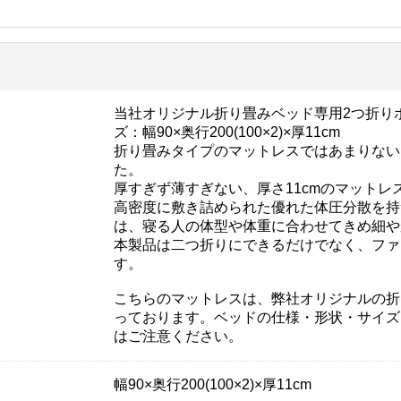
当社オリジナル折り畳みベッド専用2つ折り
ズ：幅90×奥行200(100×2)×厚11cm
折り畳みタイプのマットレスではあまりない
た。
厚すぎず薄すぎない、厚さ11cmのマット
高密度に敷き詰められた優れた体圧分散を持
は、寝る人の体型や体重に合わせてきめ細や
本製品は二つ折りにできるだけでなく、ファ
す。
こちらのマットレスは、弊社オリジナルの折
っております。ベッドの仕様・形状・サイズ
はご注意ください。
幅90×奥行200(100×2)×厚11cm