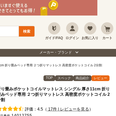
ガイド/FAQ
ログイン
お気に入り
カート
メーカー・ブランド
cm 折り畳みベッド専用 ２つ折りマットレス 高密度ポケットコイル 2分割
TOP
スペック
商品紹介
レビュー
折り畳みポケットコイルマットレス シングル 厚さ11cm 折り
畳みベッド専用 ２つ折りマットレス 高密度ポケットコイル 2
分割
評価：4.5（
17件 | レビューを見る
）
14012755
品番号