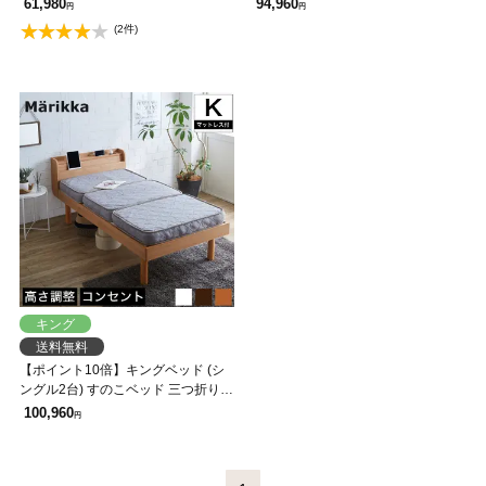
61,980
94,960
円
円
こベッド コンセント付き 【大型家
本棚付き 高さ3段階調節可能 白 ホワ
(2件)
具配送】
イト 【大型家具配送】
キング
送料無料
【ポイント10倍】キングベッド (シ
ングル2台) すのこベッド 三つ折りマ
ットレス付 Marikka マリッカ タモ天
100,960
円
然木 本棚付き 高さ3段階調節可能 白
ホワイト 【大型家具配送】