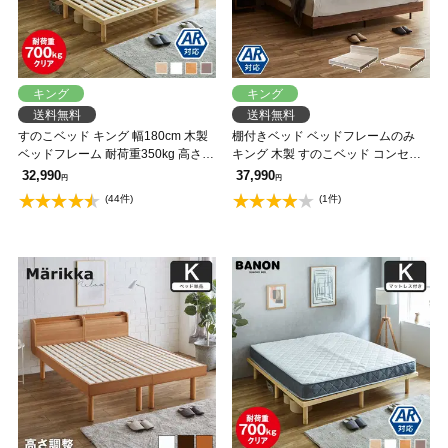
キング
キング
送料無料
送料無料
すのこベッド キング 幅180cm 木製
棚付きベッド ベッドフレームのみ
ベッドフレーム 耐荷重350kg 高さ4
キング 木製 すのこベッド コンセン
段階 低ホルムアルデヒド バノン
ト アーヴィング 【大型家具配送】
32,990
37,990
円
円
【AR】 【大型家具配送】
(44件)
(1件)