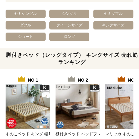
セミシングル
シングル
セミダブル
ダブル
クイーンサイズ
キングサイズ
ショート
ロング
脚付きベッド（レッグタイプ） キングサイズ 売れ筋
ランキング
NO.1
NO.2
NO.3
すのこベッド キング 幅180cm 木製 ベッ…
棚付きベッド ベッドフレームのみ キング 木
マリッカ すのこベ