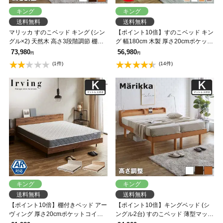
キング
キング
送料無料
送料無料
マリッカ すのこベッド キング (シン
【ポイント10倍】すのこベッド キン
グル×2) 天然木 高さ3段階調節 棚・
グ 幅180cm 木製 厚さ20cmポケット
コンセント付き ナチュラル ホワイ
コイルマットレスセット 耐荷重
73,980
56,980
円
円
ト ブラウン 北欧調 【フレームの
350kg 高さ4段階 低ホルムアルデヒ
(1件)
(14件)
み】 【大型家具配送】
ド バノン【AR】 【大型家具配送】
キング
キング
送料無料
送料無料
【ポイント10倍】棚付きベッド アー
【ポイント10倍】キングベッド (シ
ヴィング 厚さ20cmポケットコイル
ングル2台) すのこベッド 薄型マット
マットレスセット キング 木製 すの
レス付 Marikka マリッカ タモ天然木