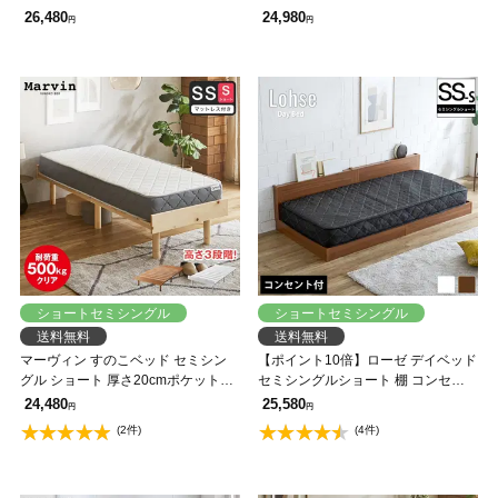
セット 棚 コンセント付き すのこベ
マットレス付き ポケットコイルマッ
26,480
24,980
円
円
ッド セミシングルベッドローベッド
トレス 組立簡単 ヘッドレス 一人暮
らし 北欧 低ホルムアルデヒド バノ
ン【AR】
ショートセミシングル
ショートセミシングル
送料無料
送料無料
マーヴィン すのこベッド セミシン
【ポイント10倍】ローゼ デイベッド
グル ショート 厚さ20cmポケットコ
セミシングルショート 棚 コンセン
イルマットレスセット 木製 頑丈 耐
ト付き すのこベッド 20cm厚ポケッ
24,480
25,580
円
円
荷重500kg ヘッドレス 高さ3段階
トコイルマットレスセット ショート
(2件)
(4件)
サイズ