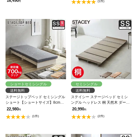
16,490
(1件)
円
ル 木製 天然木 アイアン シェルフ付
き 組み立て簡単 低ホルムアルデヒ
ド 棚付きベッド 一人暮らし 新生活
ショートセミシングル
セミシングル
送料無料
送料無料
ステージトップベッド セミシングル
ステイシー ステージベッド セミシ
ショート【ショートサイズ】8cm厚
ングル ヘッドレス 桐 天然木 ダーク
三つ折り 高反発ウレタンマットセッ
ブラウン ナチュラル ローベッド フ
22,980
20,990
円
円
トヘッドレス ローベッド 耐荷重
ロアベッド セミシングルベッド シ
(1件)
(2件)
350kg 天然木 北欧パイン材 フロア
ンプル コンパクト 省スペース 北欧
ベッド ステージベッド
風【フレームのみ】