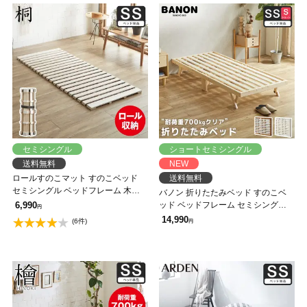
セミシングル
ショートセミシングル
送料無料
NEW
ロールすのこマット すのこベッド
送料無料
セミシングル ベッドフレーム 木製
バノン 折りたたみベッド すのこベ
低ホルムアルデヒド 軽量 軽い コン
6,990
ッド ベッドフレーム セミシングル
円
パクト すのこマット 桐
ショート 木製 頑丈 耐荷重700kgク
14,990
(6件)
円
リア 組み立てラクラク ヘッドレス
低ホルムアルデヒド