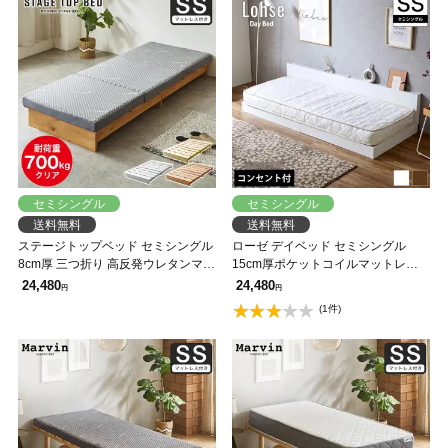
セミシングル
セミシングル
送料無料
送料無料
ステージトップベッド セミシングル
ローゼ デイベッド セミシングル
8cm厚 三つ折り 高反発ウレタンマッ
15cm厚ポケットコイルマットレス
トセットヘッドレス ローベッド 耐
セット 棚 コンセント付き すのこベ
24,480
24,480
円
円
荷重350kg 天然木 北欧パイン材 フ
ッド セミシングルベッドローベッド
(1件)
ロアベッド ステージベッド