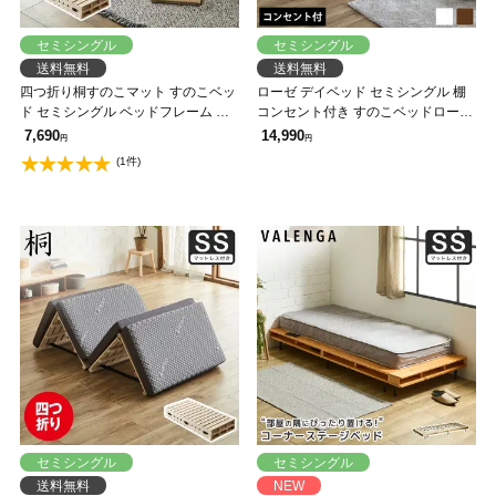
セミシングル
セミシングル
送料無料
送料無料
四つ折り桐すのこマット すのこベッ
ローゼ デイベッド セミシングル 棚
ド セミシングル ベッドフレーム 木
コンセント付き すのこベッドローベ
製 低ホルムアルデヒド 軽量 軽い コ
ッド ソファベッド ベッドフレーム
7,690
14,990
円
円
ンパクト すのこマット 桐
木製
(1件)
セミシングル
セミシングル
送料無料
NEW