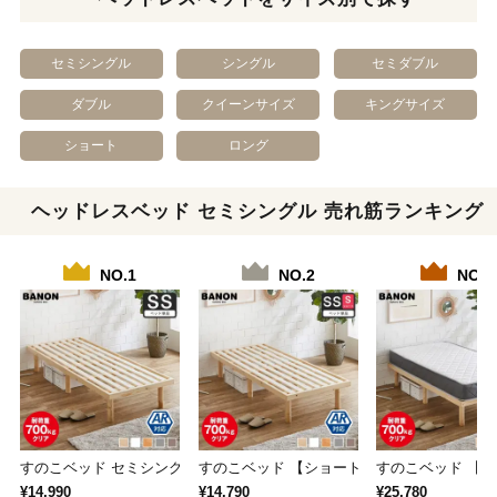
セミシングル
シングル
セミダブル
ダブル
クイーンサイズ
キングサイズ
ショート
ロング
ヘッドレスベッド セミシングル 売れ筋ランキング
NO.1
NO.2
NO.3
すのこベッド セミシングル 木製ベッド フレー…
すのこベッド 【ショートセミシングル】 長さ
すのこベッド 【シ
¥14,990
¥14,790
¥25,780