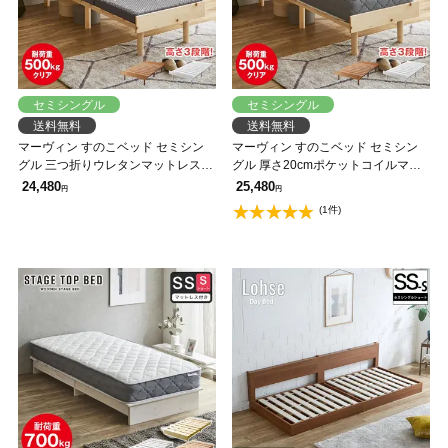
セミシングル
セミシングル
送料無料
送料無料
マーヴィン すのこベッド セミシン
マーヴィン すのこベッド セミシン
グル 三つ折りウレタンマットレスセ
グル 厚さ20cmポケットコイルマッ
ット 木製 頑丈 耐荷重500kg ヘッド
トレスセット 木製 頑丈 耐荷重
24,480
25,480
円
円
レス 高さ3段階
500kg ヘッドレス 高さ3段階
(1件)