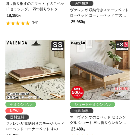
四つ折り桐すのこマット すのこベッ
送料無料
ド セミシングル 四つ折りウレタン
ヴァレンガ 収納付きステージベッド
マットレス付き 木製 低ホルムアル
18,180
ローベッド コーナーベッド すのこ
円
デヒド 軽量 軽い コンパクト すのこ
ベッド 厚さ15cmポケットコイルマ
25,980
(1件)
円
マット 桐
ットレス付き セミシングル 木製 天
然木 アイアン シェルフ付き 組み立
て簡単 低ホルムアルデヒド 棚付き
ベッド 一人暮らし 新生活
セミシングル
ショートセミシングル
NEW
送料無料
送料無料
マーヴィン すのこベッド セミシン
グル ショート 三つ折りウレタンマ
ヴァレンガ 収納付きステージベッド
ットレスセット 木製 頑丈 耐荷重
ローベッド コーナーベッド すのこ
23,480
円
500kg ヘッドレス 高さ3段階
ベッド ベッドフレーム セミシング