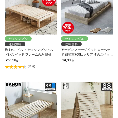
セミシングル
セミシングル
送料無料
送料無料
檜すのこベッド セミシングル ヘッ
アーデン ステージベッド ローベッ
ドレス ベッド フレームのみ 総檜ベ
ド 耐荷重700kgクリア すのこベッド
ッド 床面高さ4段階調節 耐荷重
セミシングル ベッド単品 ベッドフ
25,990
14,990
円
円
700kgクリア セミダブル 調湿 すの
レーム 木製 ヘッドレス 頑丈
(11件)
こ ひのき 和風 シンプル