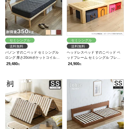
セミシングル
セミシングル
送料無料
送料無料
バノン すのこベッド セミシングル
ヘッドレスベッド すのこベッド ベ
ロング 厚さ20cmポケットコイルマ
ッドフレーム セミシングル フレー
ットレスセット ロングサイズ 長さ
ムのみ オール天然桐材使用の通気性
29,480
24,900
円
円
210cm 木製 耐荷重350kg 組立簡単
抜群なベッド すのこベット スノコ
ヘッドレス 高さ4段階
ベッド 木製 フラット ヘッドレスベ
ッド すのこベッド レッグタイプ