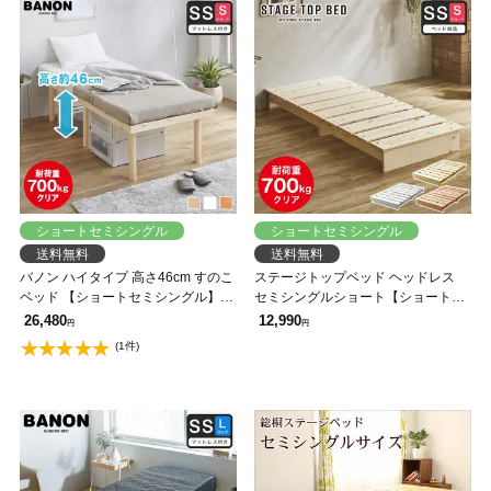
ショートセミシングル
ショートセミシングル
送料無料
送料無料
バノン ハイタイプ 高さ46cm すのこ
ステージトップベッド ヘッドレス
ベッド 【ショートセミシングル】
セミシングルショート【ショートサ
長さ180cm 木製 三つ折りウレタン
イズ】 ローベッド 耐荷重350kg 天
26,480
12,990
円
円
マットレス付き 耐荷重350kg 組立簡
然木 北欧パイン材 フロアベッド す
(1件)
単 低ホルムアルデヒド
のこベッド 省スペース ステージベ
ッド