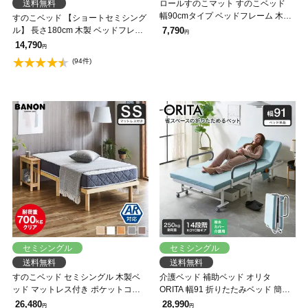
送料無料
ロールすのこマット すのこベッド
幅90cmタイプ ベッドフレーム 木製
すのこベッド 【ショートセミシング
低ホルムアルデヒド 軽量 軽い コン
ル】 長さ180cm 木製 ベッドフレー
7,790
円
パクト すのこマット 桐
ム 耐荷重350kg 組立簡単 高さ4段階
14,790
円
低ホルムアルデヒド バノン【AR】
(94件)
セミシングル
セミシングル
送料無料
送料無料
すのこベッド セミシングル 木製ベ
介護ベッド 補助ベッド オリタ
ッド マットレス付き ポケットコイ
ORITA 幅91 折りたたみベッド 簡単
ルマットレス ふつう 組立簡単 ヘッ
組立 コンパクト 撥水カバー 防汚 マ
26,480
28,990
円
円