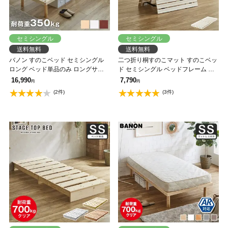
セミシングル
セミシングル
送料無料
送料無料
バノン すのこベッド セミシングル
二つ折り桐すのこマット すのこベッ
ロング ベッド単品のみ ロングサイ
ド セミシングル ベッドフレーム 木
ズ 長さ210cm 木製 耐荷重350kg 組
製 低ホルムアルデヒド 軽量 軽い コ
16,990
7,790
円
円
立簡単 ヘッドレス 高さ4段階
ンパクト すのこマット 桐
(2件)
(3件)