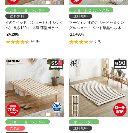
ショートセミシングル
ショートセミシングル
送料無料
送料無料
すのこベッド 【ショートセミシング
マーヴィン すのこベッド セミシン
ル】 長さ180cm 木製 薄型ポケット
グル ショート ベッド単品のみ 木製
コイルマットレスセット 耐荷重
頑丈 耐荷重500kg ヘッドレス 高さ3
24,280
13,490
円
円
350kg 組立簡単 高さ4段階 低ホルム
段階
(40件)
(5件)
アルデヒド バノン【AR】
ショートセミシングル
セミシングル
売れ筋
送料無料