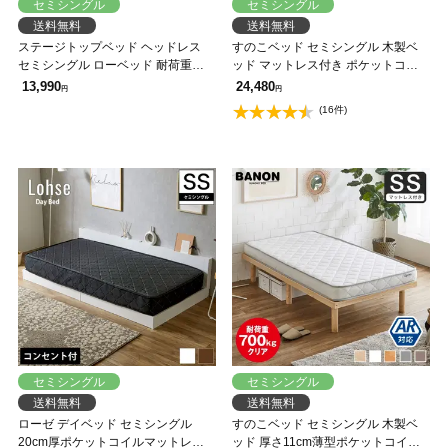
セミシングル
セミシングル
送料無料
送料無料
ステージトップベッド ヘッドレス
すのこベッド セミシングル 木製ベ
セミシングル ローベッド 耐荷重
ッド マットレス付き ポケットコイ
350kg 天然木 北欧パイン材 フロア
ルマットレス 組立簡単 ヘッドレス
13,990
24,480
円
円
ベッド すのこベッド 省スペース ス
一人暮らし 北欧 低ホルムアルデヒ
(16件)
テージベッド
ド バノン【AR】
セミシングル
セミシングル
送料無料
送料無料
ローゼ デイベッド セミシングル
すのこベッド セミシングル 木製ベ
20cm厚ポケットコイルマットレス
ッド 厚さ11cm薄型ポケットコイル