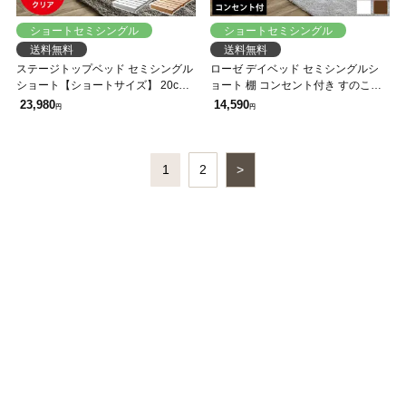
ショートセミシングル
ショートセミシングル
送料無料
送料無料
ステージトップベッド セミシングル
ローゼ デイベッド セミシングルシ
ショート【ショートサイズ】 20cm
ョート 棚 コンセント付き すのこベ
厚nerucoバリューポケットコイルマ
ッド ショートサイズ ショートベッ
23,980
14,590
円
円
ットセット ヘッドレス ローベッド
ドローベッド ソファベッド
耐荷重350kg 天然木 北欧パイン材
フロアベッド ステージベッド
1
2
>