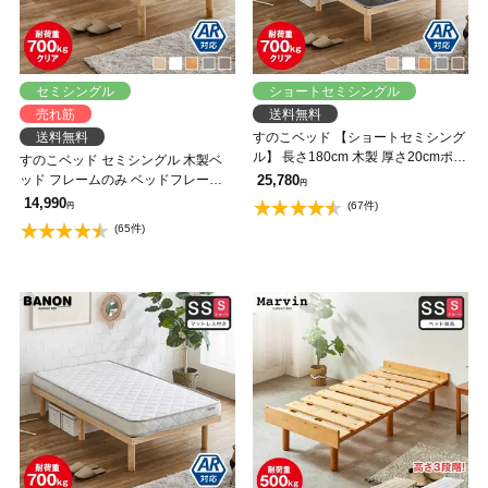
セミシングル
ショートセミシングル
売れ筋
送料無料
送料無料
すのこベッド 【ショートセミシング
ル】 長さ180cm 木製 厚さ20cmポケ
すのこベッド セミシングル 木製ベ
ットコイルマットレスセット 耐荷重
ッド フレームのみ ベッドフレーム
25,780
円
350kg 組立簡単 高さ4段階 低ホルム
ローベッド 高さ調整 組立簡単 ヘッ
14,990
(67件)
円
アルデヒド バノン【AR】
ドレス 一人暮らし 北欧 低ホルムア
(65件)
ルデヒド バノン【AR】