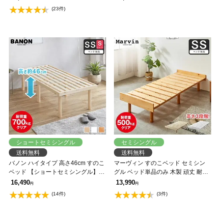
ドレス 一人暮らし 北欧 低ホルムア
ットレス付 手すり付き キャスター
(23件)
ルデヒド バノン【AR】
付 サイドポケット付
ショートセミシングル
セミシングル
送料無料
送料無料
バノン ハイタイプ 高さ46cm すのこ
マーヴィン すのこベッド セミシン
ベッド 【ショートセミシングル】
グル ベッド単品のみ 木製 頑丈 耐荷
長さ180cm 木製 ベッドフレーム 耐
重500kg ヘッドレス 高さ3段階
16,490
13,990
円
円
荷重350kg 組立簡単 低ホルムアルデ
(14件)
(3件)
ヒド