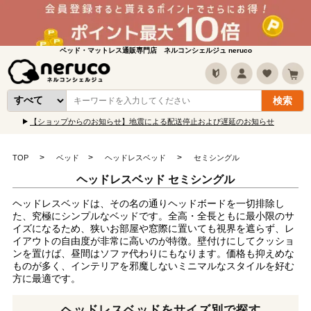
ベッド・マットレス通販専門店 ネルコンシェルジュ neruco
【ショップからのお知らせ】地震による配送停止および遅延のお知らせ
TOP
ベッド
ヘッドレスベッド
セミシングル
ヘッドレスベッド セミシングル
ヘッドレスベッドは、その名の通りヘッドボードを一切排除し
た、究極にシンプルなベッドです。全高・全長ともに最小限のサ
イズになるため、狭いお部屋や窓際に置いても視界を遮らず、レ
イアウトの自由度が非常に高いのが特徴。壁付けにしてクッショ
ンを置けば、昼間はソファ代わりにもなります。価格も抑えめな
ものが多く、インテリアを邪魔しないミニマルなスタイルを好む
方に最適です。
ヘッドレスベッドをサイズ別で探す